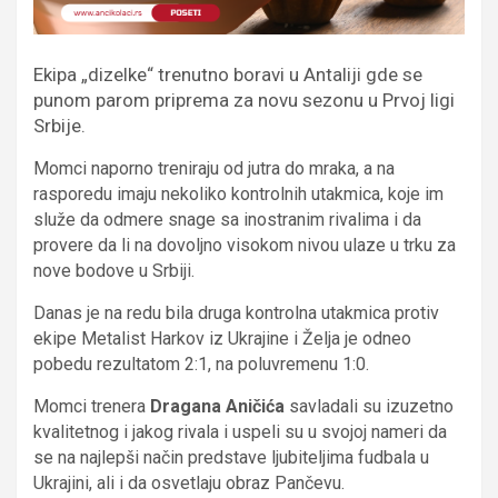
Ekipa „dizelke“ trenutno boravi u Antaliji gde se
punom parom priprema za novu sezonu u Prvoj ligi
Srbije.
Momci naporno treniraju od jutra do mraka, a na
rasporedu imaju nekoliko kontrolnih utakmica, koje im
služe da odmere snage sa inostranim rivalima i da
provere da li na dovoljno visokom nivou ulaze u trku za
nove bodove u Srbiji.
Danas je na redu bila druga kontrolna utakmica protiv
ekipe Metalist Harkov iz Ukrajine i Želja je odneo
pobedu rezultatom 2:1, na poluvremenu 1:0.
Momci trenera
Dragana Aničića
savladali su izuzetno
kvalitetnog i jakog rivala i uspeli su u svojoj nameri da
se na najlepši način predstave ljubiteljima fudbala u
Ukrajini, ali i da osvetlaju obraz Pančevu.