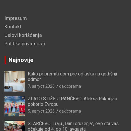
Impresum
Kontakt
Uslovi korišćenja
Politika privatnosti
Najnovije
Kako pripremiti dom pre odlaska na godišnji
odmor
7. август 2026.
dakicorama
ZLATO STIŽE U PANČEVO: Aleksa Rakonjac
pokorio Evropu
5. август 2026.
dakicorama
STARČEVO: Traju „Dani druženja”, evo šta vas
očekuje od 4. do 10. avgusta