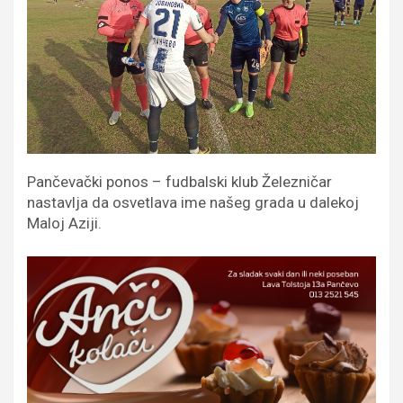
Pančevački ponos – fudbalski klub Železničar
nastavlja da osvetlava ime našeg grada u dalekoj
Maloj Aziji.