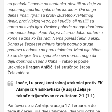
su poslušali savete sa sastanka, shvatili su da je za
uspešnog sportistu jako bitan karakter. Oni su ga
danas imali. Igrali su protiv izuzetno kvalitetnog
rivala, protiv jakog vetra, pa i sudija, ali mislili su
samo na svoju igru. Ovakve pobede mnogo doprinose
samopouzdanju ekipe. Napravili smo dobar sistem u
kome se zna ko šta radi. Nema povlašćenih u ekipi.
Danas je šezdeset minuta igrala potpuno druga
postava u odnosu na prvu utakmicu. Meni nije bitno
ko će da igra. Svi su jednaki i svi momci mogu da
daju doprinos uspehu kluba
– rekao je posle
utakmice
Dragan Aničić
, šef stručnog štaba
Železničara.
Inače, i u prvoj kontrolnoj utakmici protiv FK
Alanije iz Vladikavkaza (Rusija) Želja je
takođe trijumfovao rezultatom 2:1 (1:1).
Pančevci se iz Antalije vraćaju 17. feruara, a do
tada ih čekaju još dve utakmice i dva vrlo ozbiljna