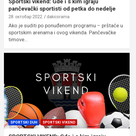
Sportski vikend: Gde i s kim igraju
pančevački sportisti od petka do nedelje
28. октобар 2022.
dakicorama
Ako je suditi po ponuđenom programu – prštaće u
sportskim arenama i ovog vikenda. Pančevačke
timove…
SPORTSKI DUH
SPORTSKI VIKEND