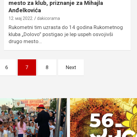
mesto za klub, priznanje za Mihajla
Anđelkovića
12. мај 2022.
dakicorama
Rukometni tim uzrasta do 14 godina Rukometnog
kluba „Dolovo” postigao je lep uspeh osvojivši
drugo mesto…
6
7
8
Next