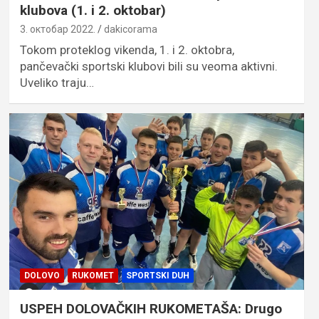
klubova (1. i 2. oktobar)
3. октобар 2022.
dakicorama
Tokom proteklog vikenda, 1. i 2. oktobra,
pančevački sportski klubovi bili su veoma aktivni.
Uveliko traju…
DOLOVO
RUKOMET
SPORTSKI DUH
USPEH DOLOVAČKIH RUKOMETAŠA: Drugo