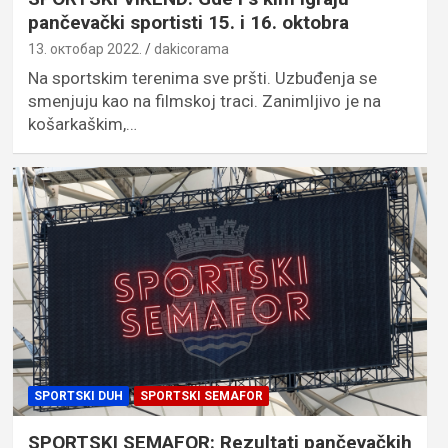
pančevački sportisti 15. i 16. oktobra
13. октобар 2022.
dakicorama
Na sportskim terenima sve pršti. Uzbuđenja se
smenjuju kao na filmskoj traci. Zanimljivo je na
košarkaškim,…
SPORTSKI DUH
SPORTSKI SEMAFOR
SPORTSKI SEMAFOR: Rezultati pančevačkih