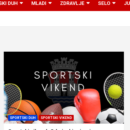
SKI DUH
MLADI
ZDRAVLJE
SELO
JU
SPORTSKI DUH
SPORTSKI VIKEND