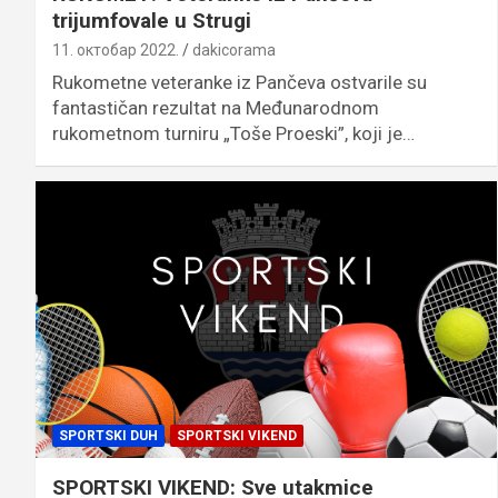
trijumfovale u Strugi
11. октобар 2022.
dakicorama
Rukometne veteranke iz Pančeva ostvarile su
fantastičan rezultat na Međunarodnom
rukometnom turniru „Toše Proeski”, koji je…
SPORTSKI DUH
SPORTSKI VIKEND
SPORTSKI VIKEND: Sve utakmice