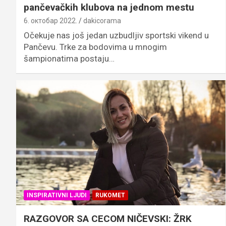
pančevačkih klubova na jednom mestu
6. октобар 2022.
dakicorama
Očekuje nas još jedan uzbudljiv sportski vikend u
Pančevu. Trke za bodovima u mnogim
šampionatima postaju…
INSPIRATIVNI LJUDI
RUKOMET
RAZGOVOR SA CECOM NIČEVSKI: ŽRK