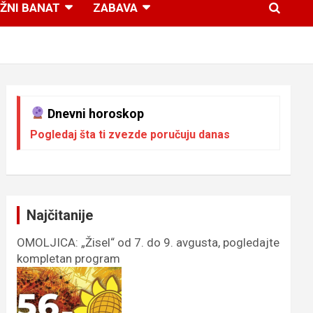
ŽNI BANAT
ZABAVA
Dnevni horoskop
Pogledaj šta ti zvezde poručuju danas
Najčitanije
OMOLJICA: „Žisel“ od 7. do 9. avgusta, pogledajte
kompletan program