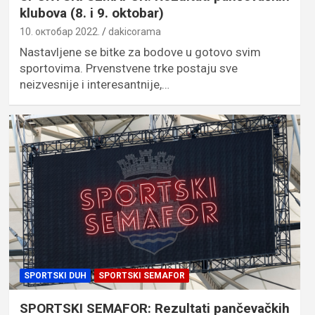
klubova (8. i 9. oktobar)
10. октобар 2022.
dakicorama
Nastavljene se bitke za bodove u gotovo svim
sportovima. Prvenstvene trke postaju sve
neizvesnije i interesantnije,…
SPORTSKI DUH
SPORTSKI SEMAFOR
SPORTSKI SEMAFOR: Rezultati pančevačkih