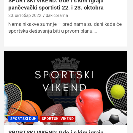
SPORTSKI VIKEND: Gde i s kim igraju
pančevački sportisti 22. i 23. oktobra
20. октобар 2022.
dakicorama
Nema nikakve sumnje – pred nama su dani kada će
sportska dešavanja biti u prvom planu.…
SPORTSKI DUH
SPORTSKI VIKEND
SPORTSKI VIKEND: Gde i s kim igraju