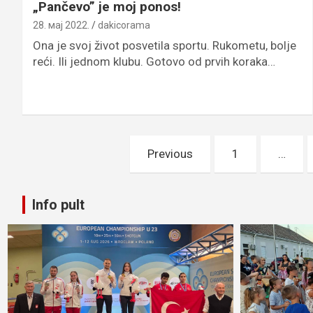
„Pančevo” je moj ponos!
28. мај 2022.
dakicorama
Ona je svoj život posvetila sportu. Rukometu, bolje
reći. Ili jednom klubu. Gotovo od prvih koraka…
Пагинација
Previous
1
…
чланака
Info pult