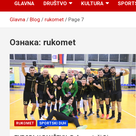
GLAVNA
DRUŠTVO
KULTURA
SPORT
Glavna
Blog
rukomet
Page 7
Ознака:
rukomet
RUKOMET
SPORTSKI DUH