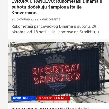
EVROPA U PANČEVU: Rukometaši Dinama u
subotu dočekuju šampiona Italije –
Konversano
28. октобар 2022.
dakicorama
Rukometaši pančevačkog Dinama u subotu, 29.
oktobra, od 18 sati, u Hali spotova na Strelištu, u…
SPORTSKI DUH
SPORTSKI SEMAFOR