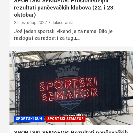
SPORTSKI SEMAFOR: Prošlonedeljni
rezultati pančevačkih klubova (22. i 23.
oktobar)
25. октобар 2022.
dakicorama
Još jedan sportski vikend je za nama. Bilo je
razloga i za radost i za tugu,…
SPORTSKI DUH
SPORTSKI SEMAFOR
SPORTSKI SEMAFOR: Rezultati pančevačkih