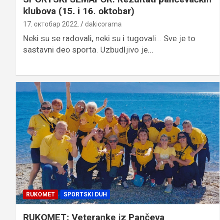
klubova (15. i 16. oktobar)
17. октобар 2022.
dakicorama
Neki su se radovali, neki su i tugovali… Sve je to
sastavni deo sporta. Uzbudljivo je…
RUKOMET
SPORTSKI DUH
RUKOMET: Veteranke iz Pančeva