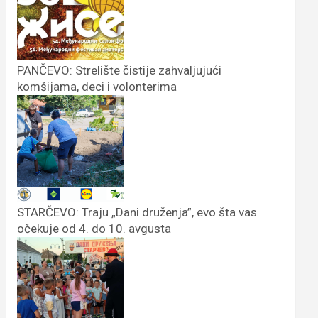
PANČEVO: Strelište čistije zahvaljujući
komšijama, deci i volonterima
STARČEVO: Traju „Dani druženja”, evo šta vas
očekuje od 4. do 10. avgusta