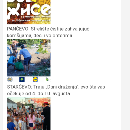
PANČEVO: Strelište čistije zahvaljujući
komšijama, deci i volonterima
STARČEVO: Traju „Dani druženja”, evo šta vas
očekuje od 4. do 10. avgusta