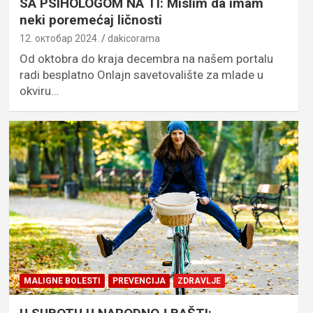
SA PSIHOLOGOM NA TI: Mislim da imam
neki poremećaj ličnosti
12. октобар 2024.
dakicorama
Od oktobra do kraja decembra na našem portalu
radi besplatno Onlajn savetovalište za mlade u
okviru…
MALIGNE BOLESTI
PREVENCIJA
ZDRAVLJE