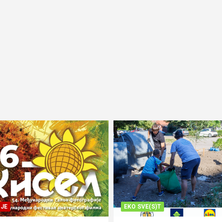
JE
EKO SVE(S)T