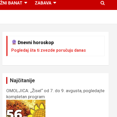
ŽNI BANAT
ZABAVA
Dnevni horoskop
Pogledaj šta ti zvezde poručuju danas
Najčitanije
OMOLJICA: „Žisel“ od 7. do 9. avgusta, pogledajte
kompletan program