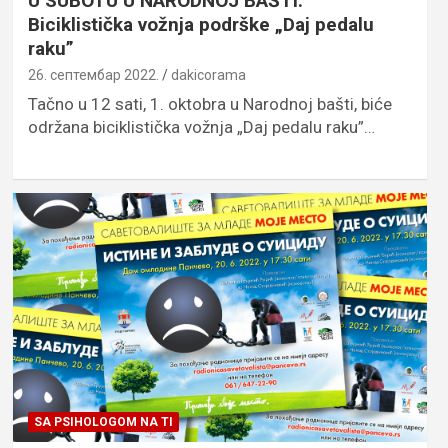
U SUBOTU U NARODNOJ BAŠTI:
Biciklistička vožnja podrške „Daj pedalu
raku”
26. септембар 2022.
dakicorama
Tačno u 12 sati, 1. oktobra u Narodnoj bašti, biće
održana biciklistička vožnja „Daj pedalu raku”…
SA PSIHOLOGOM NA TI