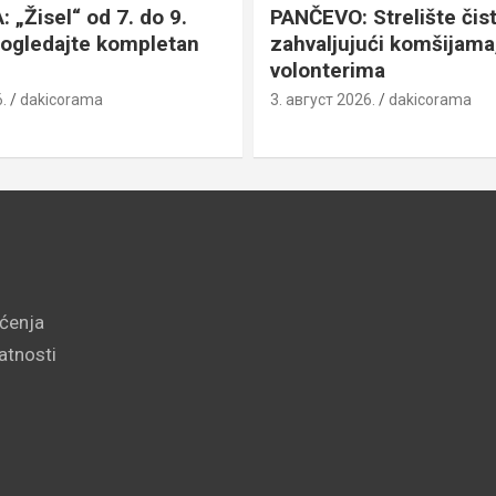
„Žisel“ od 7. do 9.
PANČEVO: Strelište čist
pogledajte kompletan
zahvaljujući komšijama,
volonterima
.
dakicorama
3. август 2026.
dakicorama
šćenja
vatnosti