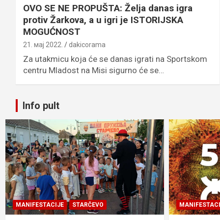
OVO SE NE PROPUŠTA: Želja danas igra
protiv Žarkova, a u igri je ISTORIJSKA
MOGUĆNOST
21. мај 2022.
dakicorama
Za utakmicu koja će se danas igrati na Sportskom
centru Mladost na Misi sigurno će se…
Info pult
MANIFESTACIJE
STARČEVO
MANIFESTACI