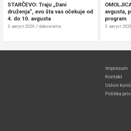
STARČEVO: Traju „Dani
OMOLJICA: 
druženja”, evo šta vas očekuje od
avgusta, 
4. do 10. avgusta
program
3. август 2026.
dakicorama
3. август 2026
Impresum
Kontakt
Uslovi kori
Politika pri