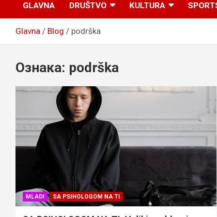
GLAVNA
DRUŠTVO
KULTURA
SPORT
Glavna
Blog
podrška
Ознака:
podrška
MLADI
SA PSIHOLOGOM NA TI