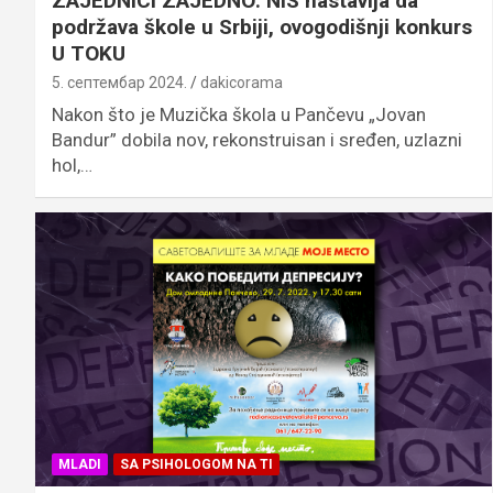
ZAJEDNICI ZAJEDNO: NIS nastavlja da
podržava škole u Srbiji, ovogodišnji konkurs
U TOKU
5. септембар 2024.
dakicorama
Nakon što je Muzička škola u Pančevu „Jovan
Bandur” dobila nov, rekonstruisan i sređen, uzlazni
hol,…
MLADI
SA PSIHOLOGOM NA TI