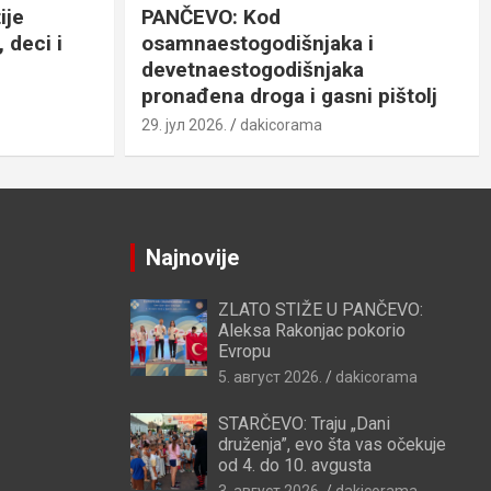
ije
PANČEVO: Kod
 deci i
osamnaestogodišnjaka i
devetnaestogodišnjaka
pronađena droga i gasni pištolj
29. јул 2026.
dakicorama
Najnovije
ZLATO STIŽE U PANČEVO:
Aleksa Rakonjac pokorio
Evropu
5. август 2026.
dakicorama
STARČEVO: Traju „Dani
druženja”, evo šta vas očekuje
od 4. do 10. avgusta
3. август 2026.
dakicorama