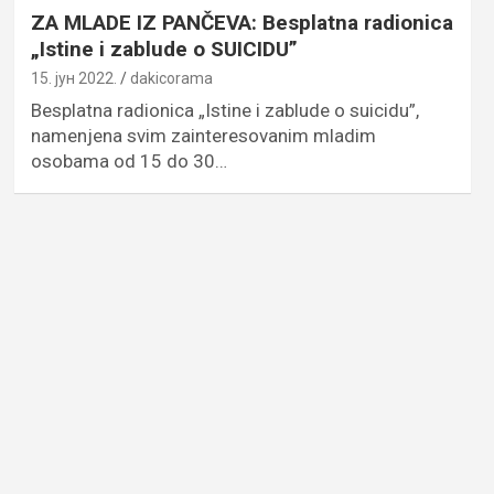
ZA MLADE IZ PANČEVA: Besplatna radionica
„Istine i zablude o SUICIDU”
15. јун 2022.
dakicorama
Besplatna radionica „Istine i zablude o suicidu”,
namenjena svim zainteresovanim mladim
osobama od 15 do 30…