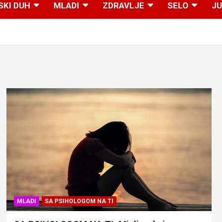
SKI DUH
MLADI
ZDRAVLJE
SELO
JU
MLADI
SA PSIHOLOGOM NA TI