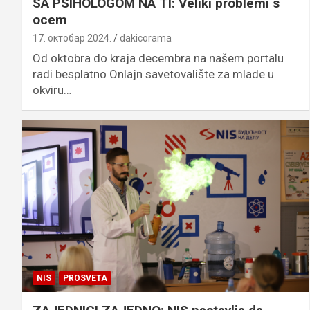
SA PSIHOLOGOM NA TI: Veliki problemi s
ocem
17. октобар 2024.
dakicorama
Od oktobra do kraja decembra na našem portalu
radi besplatno Onlajn savetovalište za mlade u
okviru…
NIS
PROSVETA