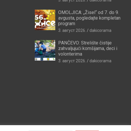
OMOLJICA: „Žisel“ od 7. do 9.
avgusta, pogledajte kompletan
program
3. август 2026.
dakicorama
PANČEVO: Strelište čistije
zahvaljujući komšijama, deci i
volonterima
3. август 2026.
dakicorama