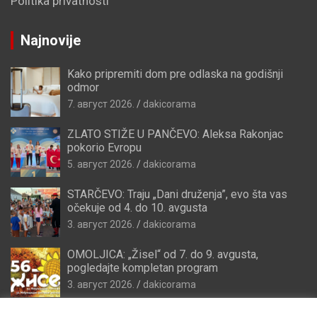
Politika privatnosti
Najnovije
Kako pripremiti dom pre odlaska na godišnji
odmor
7. август 2026.
dakicorama
ZLATO STIŽE U PANČEVO: Aleksa Rakonjac
pokorio Evropu
5. август 2026.
dakicorama
STARČEVO: Traju „Dani druženja”, evo šta vas
očekuje od 4. do 10. avgusta
3. август 2026.
dakicorama
OMOLJICA: „Žisel“ od 7. do 9. avgusta,
pogledajte kompletan program
3. август 2026.
dakicorama