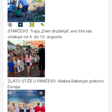
STARČEVO: Traju „Dani druženja”, evo šta vas
očekuje od 4. do 10. avgusta
ZLATO STIŽE U PANČEVO: Aleksa Rakonjac pokorio
Evropu