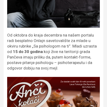
Od oktobra do kraja decembra na našem portalu
radi besplatno Onlajn savetovalište za mlade u
okviru rubrike „Sa psihologom na ti”. Mladi uzrasta
od
15 do 30 godina
koji žive na teritoriji grada
Pančeva imaju priliku da, putem kontakt-forme,
postave pitanje psihologu – psihoterapeutu i da
odgovor dobiju na svoj mejl.