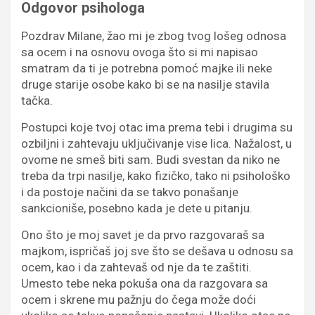
Odgovor psihologa
Pozdrav Milane, žao mi je zbog tvog lošeg odnosa
sa ocem i na osnovu ovoga što si mi napisao
smatram da ti je potrebna pomoć majke ili neke
druge starije osobe kako bi se na nasilje stavila
tačka.
Postupci koje tvoj otac ima prema tebi i drugima su
ozbiljni i zahtevaju uključivanje vise lica. Nažalost, u
ovome ne smeš biti sam. Budi svestan da niko ne
treba da trpi nasilje, kako fizičko, tako ni psihološko
i da postoje načini da se takvo ponašanje
sankcioniše, posebno kada je dete u pitanju.
Ono što je moj savet je da prvo razgovaraš sa
majkom, ispričaš joj sve što se dešava u odnosu sa
ocem, kao i da zahtevaš od nje da te zaštiti.
Umesto tebe neka pokuša ona da razgovara sa
ocem i skrene mu pažnju do čega može doći