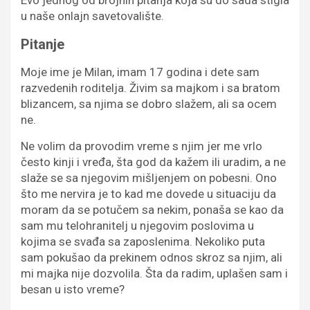
u naše onlajn savetovalište.
Pitanje
Moje ime je Milan, imam 17 godina i dete sam
razvedenih roditelja. Živim sa majkom i sa bratom
blizancem, sa njima se dobro slažem, ali sa ocem
ne.
Ne volim da provodim vreme s njim jer me vrlo
često kinji i vređa, šta god da kažem ili uradim, a ne
slaže se sa njegovim mišljenjem on pobesni. Ono
što me nervira je to kad me dovede u situaciju da
moram da se potučem sa nekim, ponaša se kao da
sam mu telohranitelj u njegovim poslovima u
kojima se svađa sa zaposlenima. Nekoliko puta
sam pokušao da prekinem odnos skroz sa njim, ali
mi majka nije dozvolila. Šta da radim, uplašen sam i
besan u isto vreme?