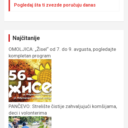
Pogledaj šta ti zvezde poručuju danas
Najčitanije
OMOLJICA: „Žisel“ od 7. do 9. avgusta, pogledajte
kompletan program
PANČEVO: Strelište čistije zahvaljujući komšijama,
deci i volonterima