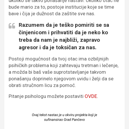
ukoliko se takvo ponašanje nastavi. Ukoliko otac ne
bude mario za to, postoje institucije koje se time
bave i čija je dužnost da zaštite sve nas.
Razumem da je teško pomiriti se sa
činjenicom i prihvatiti da je neko ko
treba da nam je najbliži, zapravo
agresor i da je toksičan za nas.
Postoji mogućnost da tvoj otac ima ozbiljnijih
psihičkih problema koji zahtevaju tretman i lečenje,
a možda bi baš vaše suprotstavljanje takvom
ponašanju doprinelo njegovom uvidu i želji da se
obrati stručnom licu za pomoć.
Pitanje psihologu možete postaviti
OVDE
.