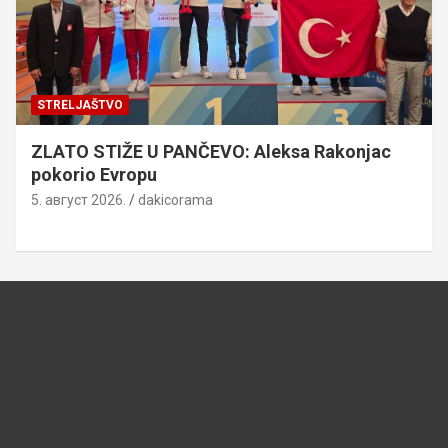
STRELJAŠTVO
ZLATO STIŽE U PANČEVO: Aleksa Rakonjac
pokorio Evropu
5. август 2026.
dakicorama