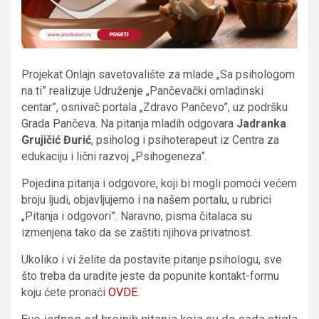
Projekat Onlajn savetovalište za mlade „Sa psihologom
na ti” realizuje Udruženje „Pančevački omladinski
centar”, osnivač portala „Zdravo Pančevo”, uz podršku
Grada Pančeva. Na pitanja mladih odgovara
Jadranka
Grujičić Đurić
, psiholog i psihoterapeut iz Centra za
edukaciju i lični razvoj „Psihogeneza”.
Pojedina pitanja i odgovore, koji bi mogli pomoći većem
broju ljudi, objavljujemo i na našem portalu, u rubrici
„Pitanja i odgovori”. Naravno, pisma čitalaca su
izmenjena tako da se zaštiti njihova privatnost.
Ukoliko i vi želite da postavite pitanje psihologu, sve
što treba da uradite jeste da popunite kontakt-formu
koju ćete pronaći
OVDE
.
Evo jednog od brojnih pitanja koja su do sada stigla