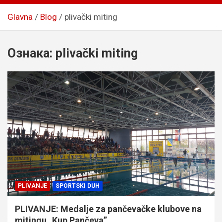
Glavna
Blog
plivački miting
Ознака:
plivački miting
PLIVANJE
SPORTSKI DUH
PLIVANJE: Medalje za pančevačke klubove na
mitingu „Kup Pančeva”