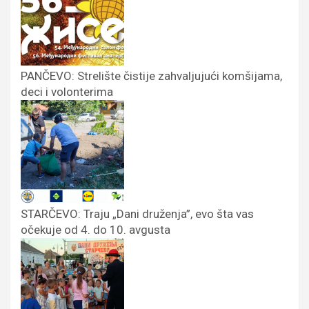
PANČEVO: Strelište čistije zahvaljujući komšijama,
deci i volonterima
STARČEVO: Traju „Dani druženja”, evo šta vas
očekuje od 4. do 10. avgusta