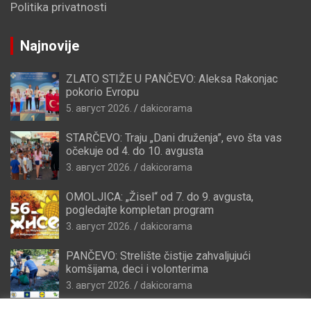
Politika privatnosti
Najnovije
ZLATO STIŽE U PANČEVO: Aleksa Rakonjac
pokorio Evropu
5. август 2026.
dakicorama
STARČEVO: Traju „Dani druženja”, evo šta vas
očekuje od 4. do 10. avgusta
3. август 2026.
dakicorama
OMOLJICA: „Žisel“ od 7. do 9. avgusta,
pogledajte kompletan program
3. август 2026.
dakicorama
PANČEVO: Strelište čistije zahvaljujući
komšijama, deci i volonterima
3. август 2026.
dakicorama