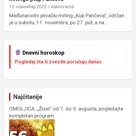
13. новембар 2023.
dakicorama
Međunarodni plivački miting „Kup Pančeva”, održan
je u subotu, 11. novembra, po 27. put, a na…
Dnevni horoskop
Pogledaj šta ti zvezde poručuju danas
Najčitanije
OMOLJICA: „Žisel“ od 7. do 9. avgusta, pogledajte
kompletan program