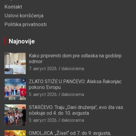
Kontakt
Uslovi korišćenja
Politika privatnosti
Najnovije
Kako pripremiti dom pre odlaska na godišnji
odmor
7. август 2026.
dakicorama
ZLATO STIŽE U PANČEVO: Aleksa Rakonjac
pokorio Evropu
5. август 2026.
dakicorama
STARČEVO: Traju „Dani druženja”, evo šta vas
očekuje od 4. do 10. avgusta
3. август 2026.
dakicorama
OMOLJICA: „Žisel“ od 7. do 9. avgusta,