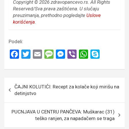
Copyright © 2026 zdravopancevo.rs. All Rights
Reserved/Sva prava zaštićena.
U slučaju
preuzimanja, prethodno pogledajte
Uslove
korišćenja
.
Podeli:
F
T
E
M
M
Vi
W
S
a
wi
m
es
es
b
h
ky
ce
tt
ail
s
se
er
at
p
b
er
a
n
s
e
Кретање
ČAJNI KOLUTIĆI: Recept za kolače koji mirišu na
o
g
g
A
чланка
detinjstvo
o
e
er
p
k
p
PUCNJAVA U CENTRU PANČEVA: Muškarac (31)
teško ranjen, za napadačem se traga