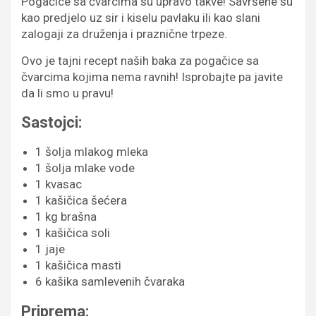
Pogačice sa čvarcima su upravo takve! Savršene su
kao predjelo uz sir i kiselu pavlaku ili kao slani
zalogaji za druženja i praznične trpeze.
Ovo je tajni recept naših baka za pogačice sa
čvarcima kojima nema ravnih! Isprobajte pa javite
da li smo u pravu!
Sastojci:
1 šolja mlakog mleka
1 šolja mlake vode
1 kvasac
1 kašičica šećera
1 kg brašna
1 kašičica soli
1 jaje
1 kašičica masti
6 kašika samlevenih čvaraka
Priprema: