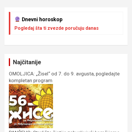
Dnevni horoskop
Pogledaj šta ti zvezde poručuju danas
Najčitanije
OMOLJICA: „Žisel“ od 7. do 9. avgusta, pogledajte
kompletan program