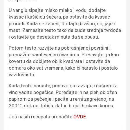
U vanglu sipajte mlako mleko i vodu, dodajte
kvasac i kašičicu šećera, pa ostavite da kvasac
proradi. Kada se zapeni, dodajte brašno, so, jaje i
mast. Zamesite testo tako da bude srednje tvrdoće
i ostavite ga desetak minuta da se opusti.
Potom testo razvijte na pobrašnjenoj površini i
premažite samlevenim čvarcima. Presavijte ga kao
kovertu da dobijete oblik kvadrata i ostavite da
odmara oko sat vremena, kako bi naraslo i postalo
vazdušasto.
Kada testo naraste, ponovo ga razvijte i čašom za
vino vadite pogačice. Poređajte ih na pleh obložen
papirom za pečenje i pecite u rerni zagrejanoj na
200°C dok ne dobiju zlatnu boju i hrskavu koricu.
Još naših recepata pronađite
OVDE
.