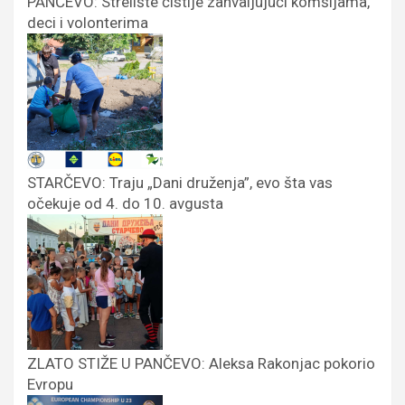
PANČEVO: Strelište čistije zahvaljujući komšijama,
deci i volonterima
STARČEVO: Traju „Dani druženja”, evo šta vas
očekuje od 4. do 10. avgusta
ZLATO STIŽE U PANČEVO: Aleksa Rakonjac pokorio
Evropu