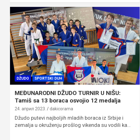
DŽUDO
SPORTSKI DUH
MEĐUNARODNI DŽUDO TURNIR U NIŠU:
Tamiš sa 13 boraca osvojio 12 medalja
24. април 2023.
dakicorama
Džudo putevi najboljih mladih boraca iz Srbije i
zemalja u okruženju prošlog vikenda su vodili ka…