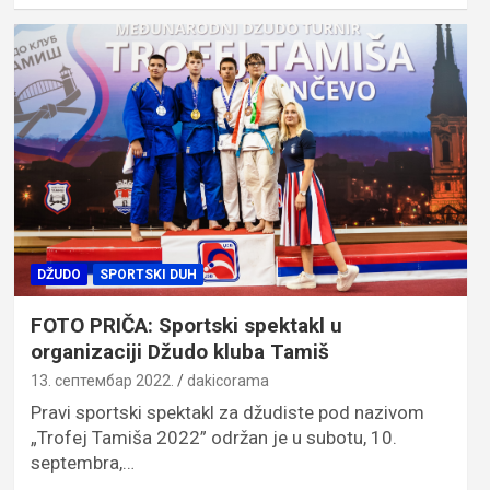
DŽUDO
SPORTSKI DUH
FOTO PRIČA: Sportski spektakl u
organizaciji Džudo kluba Tamiš
13. септембар 2022.
dakicorama
Pravi sportski spektakl za džudiste pod nazivom
„Trofej Tamiša 2022” održan je u subotu, 10.
septembra,…