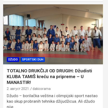
DŽUDO
SPORTSKI DUH
TOTALNO DRUKČIJI OD DRUGIH: Džudisti
KLUBA TAMIŠ kreću na pripreme – U
MANASTIR!
2. август 2021.
dakicorama
Džudo – borilačka veština i olimpijski sport nastao
kao skup probranih tehnika džijudžicua. Ali džudo
nije…