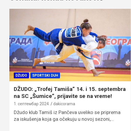
DŽUDO
SPORTSKI DUH
DŽUDO: „Trofej Tamiša” 14. i 15. septembra
na SC „Šumice”, prijavite se na vreme!
1. септембар 2024.
dakicorama
Džudo klub Tamiš iz Pančeva uveliko se priprema
za iskušenja koja ga očekuju u novoj sezoni,…