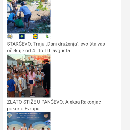
STARČEVO: Traju „Dani druženja”, evo šta vas
očekuje od 4. do 10. avgusta
ZLATO STIŽE U PANČEVO: Aleksa Rakonjac
pokorio Evropu