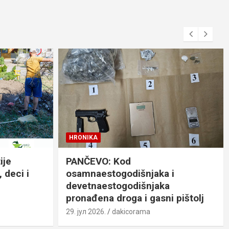
HRONIKA
ije
PANČEVO: Kod
 deci i
osamnaestogodišnjaka i
devetnaestogodišnjaka
pronađena droga i gasni pištolj
29. јул 2026.
dakicorama