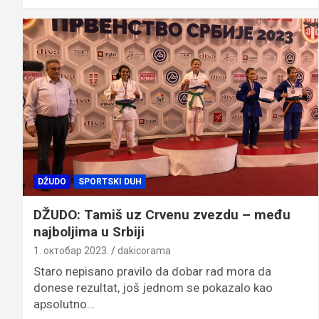
DŽUDO
SPORTSKI DUH
DŽUDO: Tamiš uz Crvenu zvezdu – među
najboljima u Srbiji
1. октобар 2023.
dakicorama
Staro nepisano pravilo da dobar rad mora da
donese rezultat, još jednom se pokazalo kao
apsolutno…