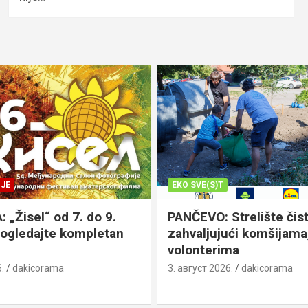
JE
EKO SVE(S)T
„Žisel“ od 7. do 9.
PANČEVO: Strelište čist
pogledajte kompletan
zahvaljujući komšijama,
volonterima
.
dakicorama
3. август 2026.
dakicorama