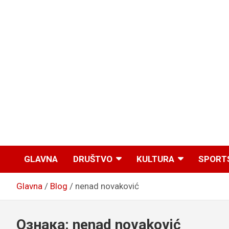
GLAVNA
DRUŠTVO
KULTURA
SPORT
Glavna
Blog
nenad novaković
Ознака:
nenad novaković