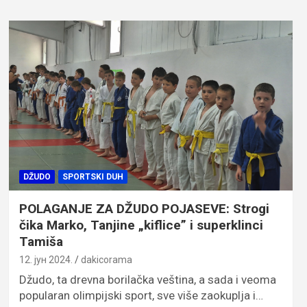
DŽUDO
SPORTSKI DUH
POLAGANJE ZA DŽUDO POJASEVE: Strogi
čika Marko, Tanjine „kiflice” i superklinci
Tamiša
12. јун 2024.
dakicorama
Džudo, ta drevna borilačka veština, a sada i veoma
popularan olimpijski sport, sve više zaokuplja i…