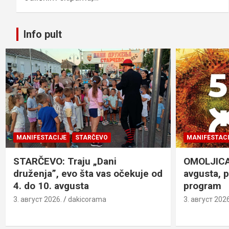
Info pult
MANIFESTACIJE
STARČEVO
MANIFESTACI
STARČEVO: Traju „Dani
OMOLJICA: 
druženja”, evo šta vas očekuje od
avgusta, 
4. do 10. avgusta
program
3. август 2026.
dakicorama
3. август 2026