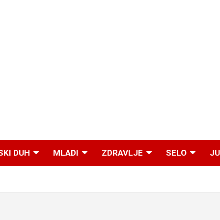
SKI DUH
MLADI
ZDRAVLJE
SELO
JU