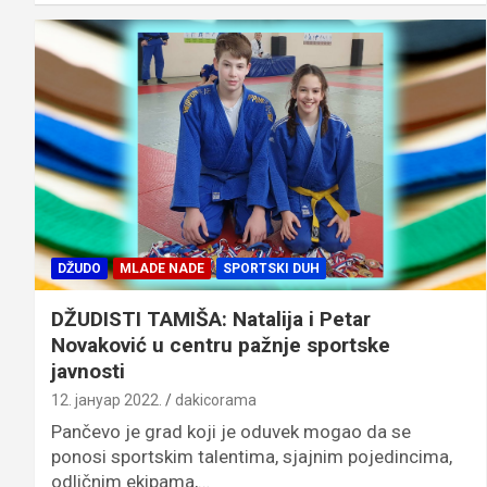
DŽUDO
MLADE NADE
SPORTSKI DUH
DŽUDISTI TAMIŠA: Natalija i Petar
Novaković u centru pažnje sportske
javnosti
12. јануар 2022.
dakicorama
Pančevo je grad koji je oduvek mogao da se
ponosi sportskim talentima, sjajnim pojedincima,
odličnim ekipama,…