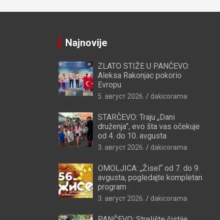
Najnovije
ZLATO STIŽE U PANČEVO:
Aleksa Rakonjac pokorio
Evropu
5. август 2026.
dakicorama
STARČEVO: Traju „Dani
druženja”, evo šta vas očekuje
od 4. do 10. avgusta
3. август 2026.
dakicorama
OMOLJICA: „Žisel“ od 7. do 9.
avgusta, pogledajte kompletan
program
3. август 2026.
dakicorama
PANČEVO: Strelište čistije