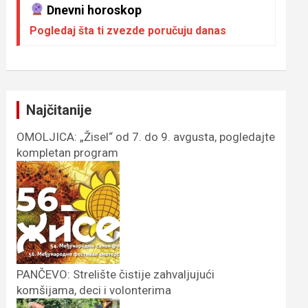
Dnevni horoskop
Pogledaj šta ti zvezde poručuju danas
Najčitanije
OMOLJICA: „Žisel“ od 7. do 9. avgusta, pogledajte
kompletan program
PANČEVO: Strelište čistije zahvaljujući
komšijama, deci i volonterima