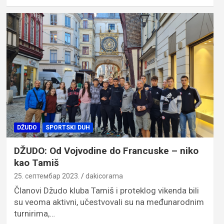
DŽUDO
SPORTSKI DUH
DŽUDO: Od Vojvodine do Francuske – niko
kao Tamiš
25. септембар 2023.
dakicorama
Članovi Džudo kluba Tamiš i proteklog vikenda bili
su veoma aktivni, učestvovali su na međunarodnim
turnirima,…