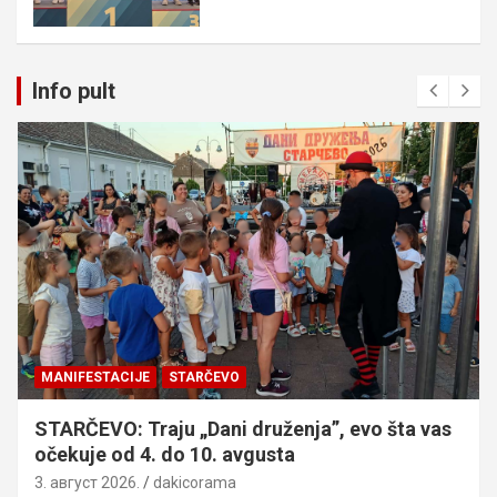
Info pult
MANIFESTACIJE
STARČEVO
STARČEVO: Traju „Dani druženja”, evo šta vas
očekuje od 4. do 10. avgusta
3. август 2026.
dakicorama