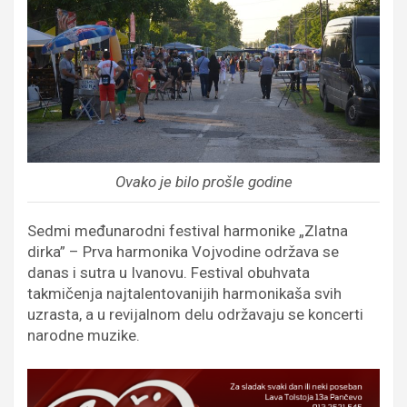
Ovako je bilo prošle godine
Sedmi međunarodni festival harmonike „Zlatna
dirka” – Prva harmonika Vojvodine održava se
danas i sutra u Ivanovu. Festival obuhvata
takmičenja najtalentovanijih harmonikaša svih
uzrasta, a u revijalnom delu održavaju se koncerti
narodne muzike.