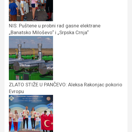
NIS: Puštene u probni rad gasne elektrane
„Banatsko Miloševo“ i „Srpska Crnja“
ZLATO STIŽE U PANČEVO: Aleksa Rakonjac pokorio
Evropu