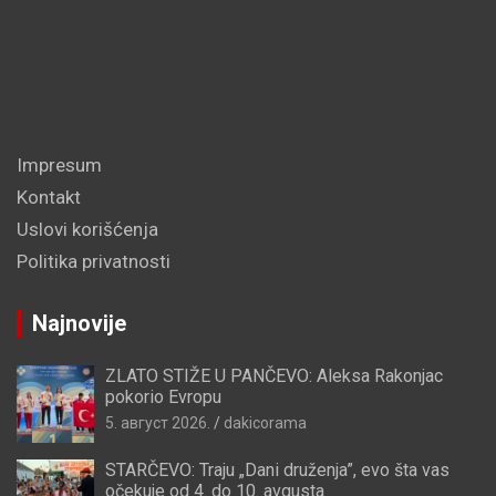
Impresum
Kontakt
Uslovi korišćenja
Politika privatnosti
Najnovije
ZLATO STIŽE U PANČEVO: Aleksa Rakonjac
pokorio Evropu
5. август 2026.
dakicorama
STARČEVO: Traju „Dani druženja”, evo šta vas
očekuje od 4. do 10. avgusta