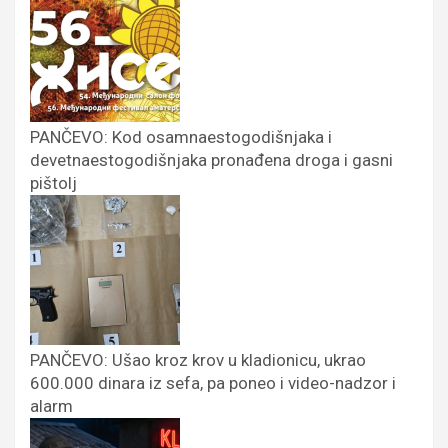
PANČEVO: Kod osamnaestogodišnjaka i
devetnaestogodišnjaka pronađena droga i gasni
pištolj
PANČEVO: Ušao kroz krov u kladionicu, ukrao
600.000 dinara iz sefa, pa poneo i video-nadzor i
alarm