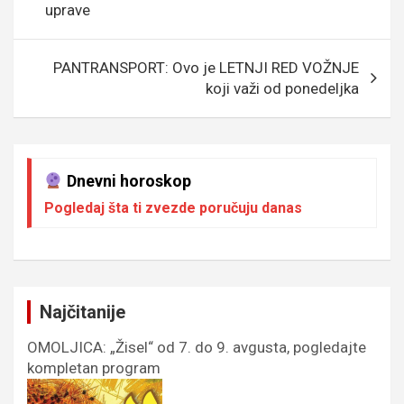
k
p
uprave
PANTRANSPORT: Ovo je LETNJI RED VOŽNJE
koji važi od ponedeljka
Dnevni horoskop
Pogledaj šta ti zvezde poručuju danas
Najčitanije
OMOLJICA: „Žisel“ od 7. do 9. avgusta, pogledajte
kompletan program