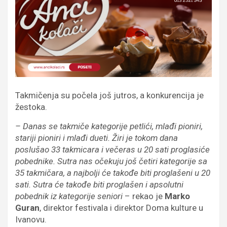
Takmičenja su počela još jutros, a konkurencija je
žestoka.
– Danas se takmiče kategorije petlići, mlađi pioniri,
stariji pioniri i mlađi dueti. Žiri je tokom dana
poslušao 33 takmicara i večeras u 20 sati proglasiće
pobednike. Sutra nas očekuju još četiri kategorije sa
35 takmičara, a najbolji će takođe biti proglašeni u 20
sati. Sutra će takođe biti proglašen i apsolutni
pobednik iz kategorije seniori
– rekao je
Marko
Guran
, direktor festivala i direktor Doma kulture u
Ivanovu.