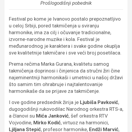
Prošlogodišnji pobednik
Festival po kome je Ivanovo postalo prepoznatljivo
u celoj Srbiji, pored takmičenja u sviranju
harmonike, ima za cilj i očuvanje tradicionalne,
izvorne-narodne muzike i kola. Festival je
međunarodnog je karaktera i svake godine okuplja
sve kvalitetnije takmičare i sve veći broj posetilaca.
Prema rečima Marka Gurana, kvalitetu samog
takmičenja doprinosi i činjenica da stručni žiri čine
najeminentniji harmonikaši i umetnici u našoj državi
što samim tim ohrabruje i najtalentovanije
harmonikaše da se prijave za takmičenje.
I ove godine predsednik žirija je
Ljubiša Pavković
,
dugogodišnji rukovodilac Narodnog orkestra RTS-a,
a članovi su
Mića Janković
, šef orkestra RTV
Vojvodine,
Mirko Kodić
, virtuoz na harmonici,
Ljiljana Stepić
, profesor harmonike,
Endži Marvić
,