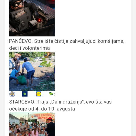
PANČEVO: Strelište čistije zahvaljujući komšijama,
deci i volonterima
STARČEVO: Traju „Dani druženja”, evo šta vas
očekuje od 4. do 10. avgusta