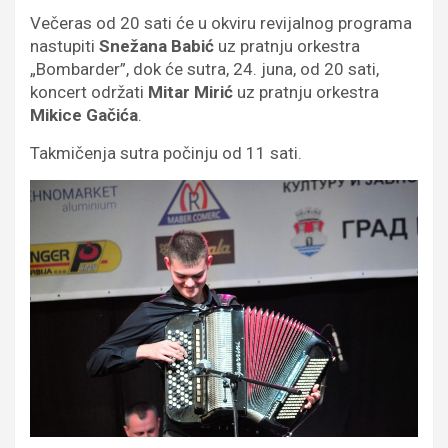
Večeras od 20 sati će u okviru revijalnog programa
nastupiti
Snežana Babić
uz pratnju orkestra
„Bombarder”, dok će sutra, 24. juna, od 20 sati,
koncert održati
Mitar Mirić
uz pratnju orkestra
Mikice Gačića
.
Takmičenja sutra počinju od 11 sati.