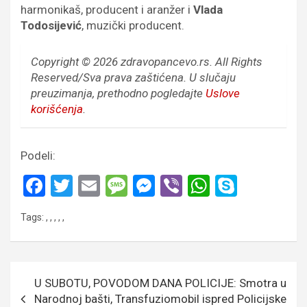
harmonikaš, producent i aranžer i
Vlada
Todosijević
, muzički producent.
Copyright © 2026 zdravopancevo.rs. All Rights
Reserved/Sva prava zaštićena.
U slučaju
preuzimanja, prethodno pogledajte
Uslove
korišćenja
.
Podeli:
F
T
E
M
M
Vi
W
S
a
wi
m
es
es
b
h
ky
Tags:
,
,
,
,
,
ce
tt
ail
s
se
er
at
p
b
er
a
n
s
e
o
g
g
A
Кретање
U SUBOTU, POVODOM DANA POLICIJE: Smotra u
o
e
er
p
чланка
Narodnoj bašti, Transfuziomobil ispred Policijske