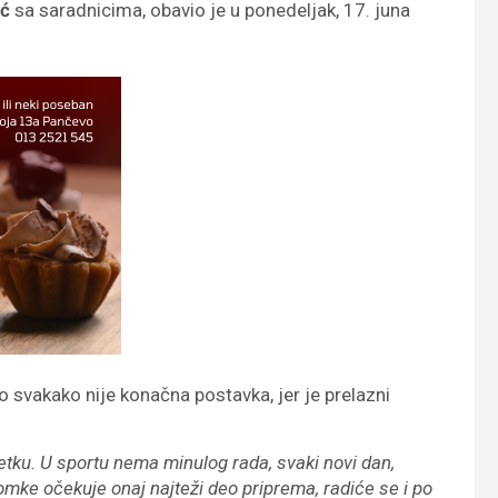
ić
sa saradnicima, obavio je u ponedeljak, 17. juna
o svakako nije konačna postavka, jer je prelazni
etku. U sportu nema minulog rada, svaki novi dan,
mke očekuje onaj najteži deo priprema, radiće se i po