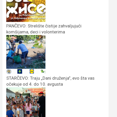
PANČEVO: Strelište čistije zahvaljujući
komšijama, deci i volonterima
STARČEVO: Traju „Dani druženja”, evo šta vas
očekuje od 4. do 10. avgusta