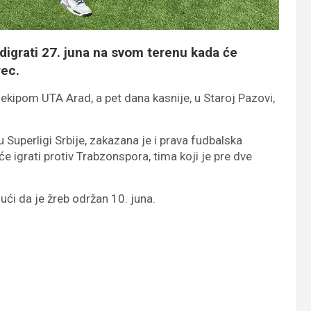
digrati 27. juna na svom terenu kada će
rec.
a ekipom UTA Arad, a pet dana kasnije, u Staroj Pazovi,
Superligi Srbije, zakazana je i prava fudbalska
 će igrati protiv Trabzonspora, tima koji je pre dve
ući da je žreb održan 10. juna.