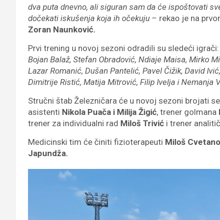
dva puta dnevno, ali siguran sam da će ispoštovati sv
dočekati iskušenja koja ih očekuju
– rekao je na prvo
Zoran Naunković.
Prvi trening u novoj sezoni odradili su sledeći igrači
Bojan Balaž, Stefan Obradović, Ndiaje Maisa, Mirko Mili
Lazar Romanić, Dušan Pantelić, Pavel Čižik, David Ivić
Dimitrije Ristić, Matija Mitrović, Filip Ivelja i Nemanja 
Stručni štab Železničara će u novoj sezoni brojati s
asistenti
Nikola Puača i Milija Žigić
, trener golmana
trener za individualni rad
Miloš Trivić
i trener analiti
Medicinski tim će činiti fizioterapeuti
Miloš Cvetanov
Japundža.