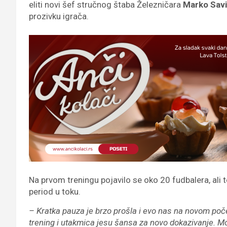
eliti novi šef stručnog štaba Železničara
Marko Sav
prozivku igrača.
Na prvom treningu pojavilo se oko 20 fudbalera, ali t
period u toku.
– Kratka pauza je brzo prošla i evo nas na novom poč
trening i utakmica jesu šansa za novo dokazivanje. Mo