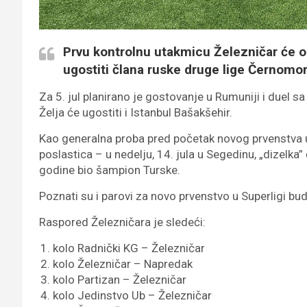
Prvu kontrolnu utakmicu Železničar će o
ugostiti člana ruske druge lige Černomo
Za 5. jul planirano je gostovanje u Rumuniji i duel s
Želja će ugostiti i Istanbul Bašakšehir.
Kao generalna proba pred početak novog prvenstva u 
poslastica – u nedelju, 14. jula u Segedinu, „dizelka”
godine bio šampion Turske.
Poznati su i parovi za novo prvenstvo u Superligi bud
Raspored Železničara je sledeći:
kolo Radnički KG – Železničar
kolo Železničar – Napredak
kolo Partizan – Železničar
kolo Jedinstvo Ub – Železničar