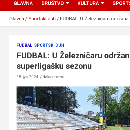
GLAVNA
DRUŠTVO
KULTURA
SPORT
Glavna
Sportski duh
FUDBAL: U Železničaru održana 
FUDBAL
SPORTSKI DUH
FUDBAL: U Železničaru održan
superligašku sezonu
18. јун 2024.
dakicorama