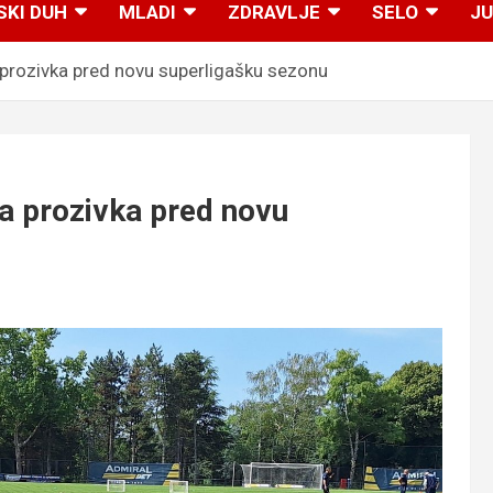
SKI DUH
MLADI
ZDRAVLJE
SELO
JU
prozivka pred novu superligašku sezonu
a prozivka pred novu