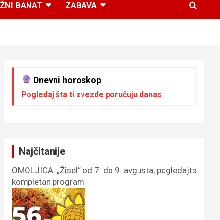
ŽNI BANAT
ZABAVA
Dnevni horoskop
Pogledaj šta ti zvezde poručuju danas
Najčitanije
OMOLJICA: „Žisel“ od 7. do 9. avgusta, pogledajte
kompletan program