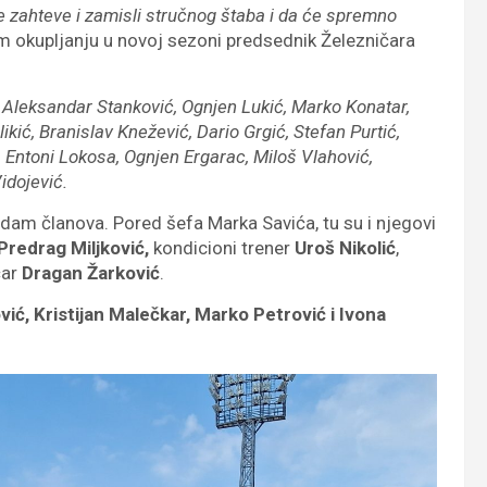
e zahteve i zamisli stručnog štaba i da će spremno
m okupljanju u novoj sezoni predsednik Železničara
:
Aleksandar Stanković, Ognjen Lukić, Marko Konatar,
kić, Branislav Knežević, Dario Grgić, Stefan Purtić,
, Entoni Lokosa, Ognjen Ergarac, Miloš Vlahović,
Vidojević.
edam članova. Pored šefa Marka Savića, tu su i njegovi
Predrag Miljković,
kondicioni trener
Uroš Nikolić
,
čar
Dragan Žarković
.
ić, Kristijan Malečkar, Marko Petrović i Ivona