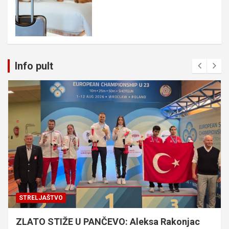
Info pult
STRELJAŠTVO
ZLATO STIŽE U PANČEVO: Aleksa Rakonjac