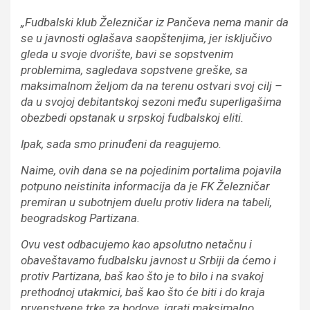
„Fudbalski klub Železničar iz Pančeva nema manir da
se u javnosti oglašava saopštenjima, jer isključivo
gleda u svoje dvorište, bavi se sopstvenim
problemima, sagledava sopstvene greške, sa
maksimalnom željom da na terenu ostvari svoj cilj –
da u svojoj debitantskoj sezoni među superligašima
obezbedi opstanak u srpskoj fudbalskoj eliti.
Ipak, sada smo prinuđeni da reagujemo.
Naime, ovih dana se na pojedinim portalima pojavila
potpuno neistinita informacija da je FK Železničar
premiran u subotnjem duelu protiv lidera na tabeli,
beogradskog Partizana.
Ovu vest odbacujemo kao apsolutno netačnu i
obaveštavamo fudbalsku javnost u Srbiji da ćemo i
protiv Partizana, baš kao što je to bilo i na svakoj
prethodnoj utakmici, baš kao što će biti i do kraja
prvenstvene trke za bodove, igrati maksimalno