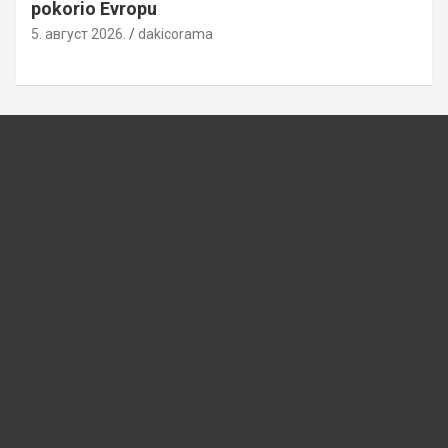
pokorio Evropu
5. август 2026.
dakicorama