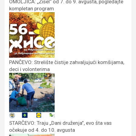
OMOLJICA: „Žisel“ od 7. do 9. avgusta, pogledajte
kompletan program
PANČEVO: Strelište čistije zahvaljujući komšijama,
deci i volonterima
STARČEVO: Traju „Dani druženja”, evo šta vas
očekuje od 4. do 10. avgusta