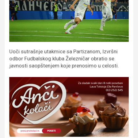
Uoči sutrašnje utakmice sa Partizanom, Izvršni
odbor Fudbalskog kluba Železničar obratio se
javnosti saopštenjem koje prenosimo u celosti.