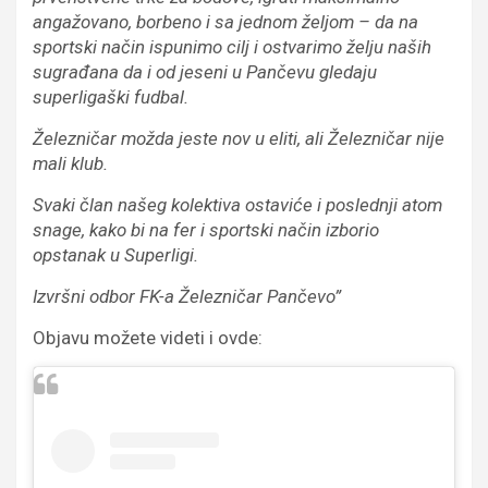
angažovano, borbeno i sa jednom željom – da na
sportski način ispunimo cilj i ostvarimo želju naših
sugrađana da i od jeseni u Pančevu gledaju
superligaški fudbal.
Železničar možda jeste nov u eliti, ali Železničar nije
mali klub.
Svaki član našeg kolektiva ostaviće i poslednji atom
snage, kako bi na fer i sportski način izborio
opstanak u Superligi.
Izvršni odbor FK-a Železničar Pančevo”
Objavu možete videti i ovde: