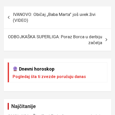
b
er
a
n
s
e
o
g
g
A
Кретање
IVANOVO: Običaj „Baba Marta” još uvek živi
o
e
er
p
чланка
(VIDEO)
k
p
ODBOJKAŠKA SUPERLIGA: Poraz Borca u derbiju
začelja
Dnevni horoskop
Pogledaj šta ti zvezde poručuju danas
Najčitanije