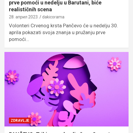
prve pomoći u nedelju u Barutani, biće
realističnih scena
28. април 2023.
dakicorama
Volonteri Crvenog krsta Pančevo će u nedelju 30.
aprila pokazati svoja znanja u pružanju prve
pomoći…
ZDRAVLJE