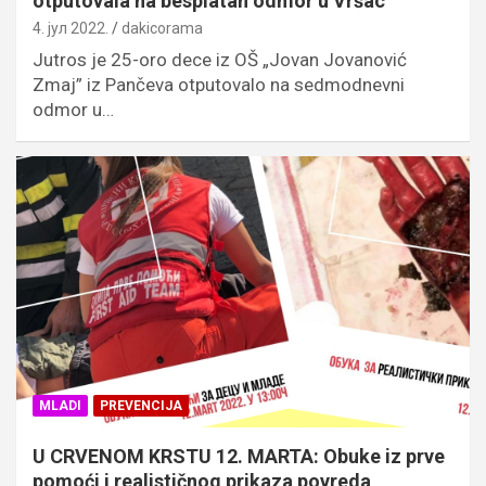
otputovala na besplatan odmor u Vršac
4. јул 2022.
dakicorama
Jutros je 25-oro dece iz OŠ „Jovan Jovanović
Zmaj” iz Pančeva otputovalo na sedmodnevni
odmor u…
MLADI
PREVENCIJA
U CRVENOM KRSTU 12. MARTA: Obuke iz prve
pomoći i realističnog prikaza povreda