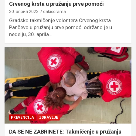
Crvenog krsta u pružanju prve pomoći
30. април 2023.
dakicorama
Gradsko takmičenje volontera Crvenog krsta
Pančevo u pružanju prve pomoći održano je u
nedelju, 30. aprila…
PREVENCIJA
ZDRAVLJE
DA SE NE ZABRINETE: Takmičenje u pružanju