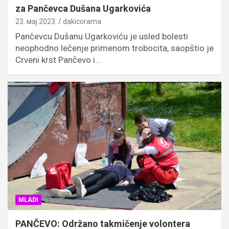
za Pančevca Dušana Ugarkovića
23. мај 2023.
dakicorama
Pančevcu Dušanu Ugarkoviću je usled bolesti
neophodno lečenje primenom trobocita, saopštio je
Crveni krst Pančevo i…
MLADI
PANČEVO: Održano takmičenje volontera