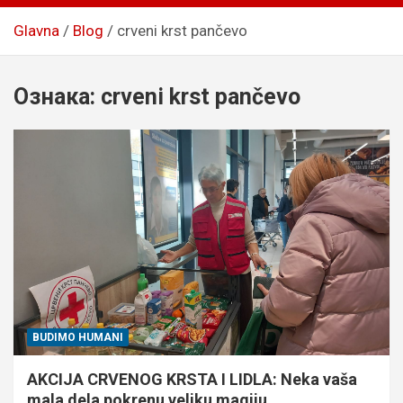
Glavna
Blog
crveni krst pančevo
Ознака:
crveni krst pančevo
BUDIMO HUMANI
AKCIJA CRVENOG KRSTA I LIDLA: Neka vaša
mala dela pokrenu veliku magiju