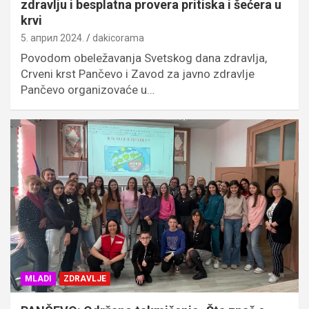
zdravlju i besplatna provera pritiska i šećera u
krvi
5. април 2024.
dakicorama
Povodom obeležavanja Svetskog dana zdravlja,
Crveni krst Pančevo i Zavod za javno zdravlje
Pančevo organizovaće u…
MLADI
ZDRAVLJE