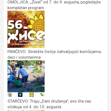
OMOLJICA: „Žisel“ od 7. do 9. avgusta, pogledajte
kompletan program
PANČEVO: Strelište čistije zahvaljujući komšijama,
deci i volonterima
STARČEVO: Traju „Dani druženja”, evo šta vas
očekuje od 4. do 10. avgusta