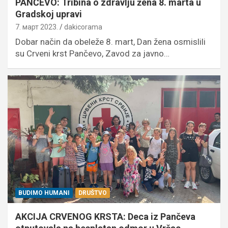
PANČEVO: Tribina o zdravlju žena 8. marta u
Gradskoj upravi
7. март 2023.
dakicorama
Dobar način da obeleže 8. mart, Dan žena osmislili
su Crveni krst Pančevo, Zavod za javno…
BUDIMO HUMANI
DRUŠTVO
AKCIJA CRVENOG KRSTA: Deca iz Pančeva