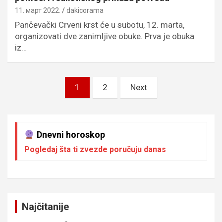
11. март 2022.
dakicorama
Pančevački Crveni krst će u subotu, 12. marta,
organizovati dve zanimljive obuke. Prva je obuka
iz…
Пагинација
1
2
Next
чланака
Dnevni horoskop
Pogledaj šta ti zvezde poručuju danas
Najčitanije