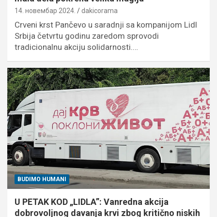
14. новембар 2024.
dakicorama
Crveni krst Pančevo u saradnji sa kompanijom Lidl
Srbija četvrtu godinu zaredom sprovodi
tradicionalnu akciju solidarnosti.…
BUDIMO HUMANI
U PETAK KOD „LIDLA”: Vanredna akcija
dobrovoljnog davanja krvi zbog kritično niskih