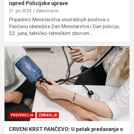
ispred Policijske uprave
21. јун 2024.
dakicorama
Pripadnici Ministarstva unutrašnjih poslova u
Pančevu obeležiće Dan Ministarstva i Dan policije,
22. juna, taktičko-tehničkim zborom…
PREVENCIJA
ZDRAVLJE
CRVENI KRST PANČEVO: U petak predavanje o