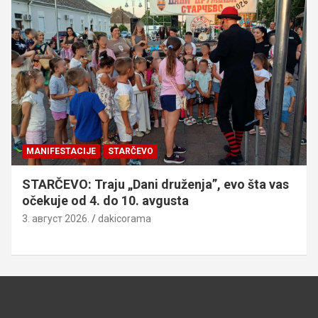
MANIFESTACIJE
STARČEVO
STARČEVO: Traju „Dani druženja”, evo šta vas
očekuje od 4. do 10. avgusta
3. август 2026.
dakicorama