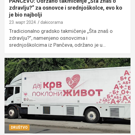
PANČEVO: Održano takmičenje „Šta znaš o
zdravlju?“ za osnovce i srednjoškolce, evo ko
je bio najbolji
23. март 2024.
dakicorama
Tradicionalno gradsko takmičenje „Šta znaš o
zdravlju?”, namenjeno osnovcima i
srednjoškolcima iz Pančeva, održano je u…
DRUŠTVO