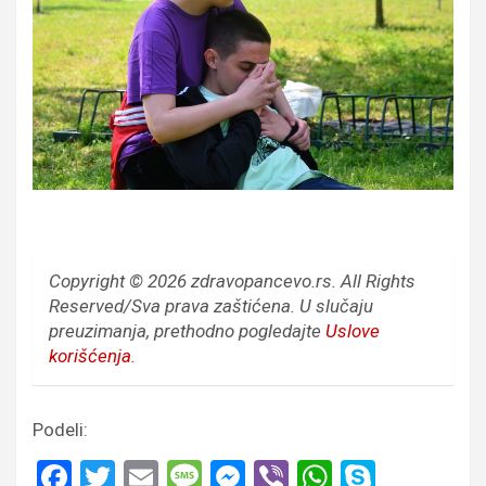
Copyright © 2026 zdravopancevo.rs. All Rights
Reserved/Sva prava zaštićena.
U slučaju
preuzimanja, prethodno pogledajte
Uslove
korišćenja
.
Podeli:
F
T
E
M
M
Vi
W
S