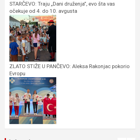
STARČEVO: Traju „Dani druženja”, evo šta vas
očekuje od 4. do 10. avgusta
ZLATO STIŽE U PANČEVO: Aleksa Rakonjac pokorio
Evropu