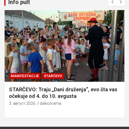
Info pult
MANIFESTACIJE
OMOLJICA: „Žisel“ od 7. do 9. avgusta,
pogledajte kompletan program
3. август 2026.
dakicorama