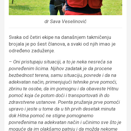
dr Sava Veselinović
Svaka od četiri ekipe na današnjem takmičenju
brojala je po šest članova, a svaki od njih imao je
određeno zaduženje.
– Oni pristupaju situaciji, a to je neka nesreća sa
povređenim licima. Njihov zadatak je da procene
bezbednost terena, samu situaciju, povrede i da na
adekvatan način, primenjujući tehnike prve pomoći,
zbrinu te osobe, da im pomognu i da obaveste Hitnu
pomoć koja će potom doći i transportovati ih do
zdravstvene ustanove. Poenta pružanja prve pomoći
upravo i jeste u tome da u tih prvih desetak minuta
dok Hitna pomoć ne stigne pomognemo
povređenima na adekvatan način i učinimo sve što je
moguće da im olakšamo patnju i da možda nekome