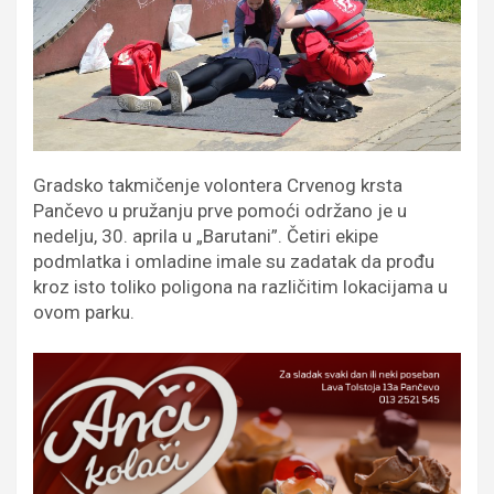
Gradsko takmičenje volontera Crvenog krsta
Pančevo u pružanju prve pomoći održano je u
nedelju, 30. aprila u „Barutani”. Četiri ekipe
podmlatka i omladine imale su zadatak da prođu
kroz isto toliko poligona na različitim lokacijama u
ovom parku.