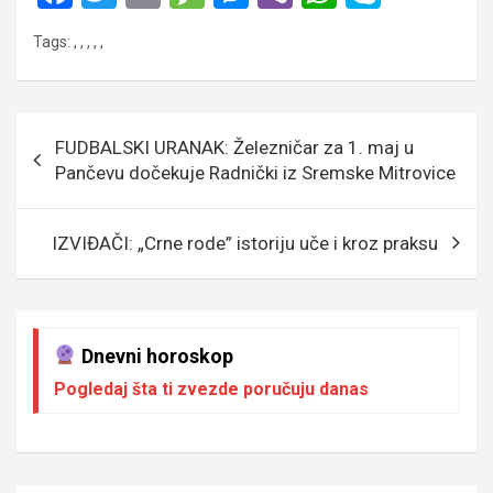
a
wi
m
es
es
b
h
ky
Tags:
,
,
,
,
,
ce
tt
ail
s
se
er
at
p
b
er
a
n
s
e
o
g
g
A
Кретање
FUDBALSKI URANAK: Železničar za 1. maj u
o
e
er
p
чланка
Pančevu dočekuje Radnički iz Sremske Mitrovice
k
p
IZVIĐAČI: „Crne rode” istoriju uče i kroz praksu
Dnevni horoskop
Pogledaj šta ti zvezde poručuju danas