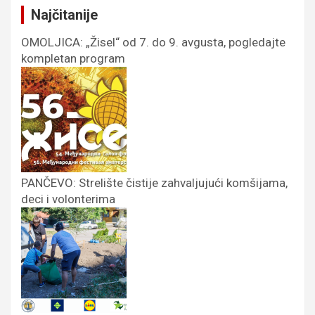
Najčitanije
OMOLJICA: „Žisel“ od 7. do 9. avgusta, pogledajte
kompletan program
PANČEVO: Strelište čistije zahvaljujući komšijama,
deci i volonterima