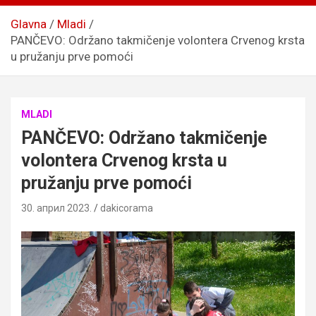
Glavna
Mladi
PANČEVO: Održano takmičenje volontera Crvenog krsta
u pružanju prve pomoći
MLADI
PANČEVO: Održano takmičenje
volontera Crvenog krsta u
pružanju prve pomoći
30. април 2023.
dakicorama