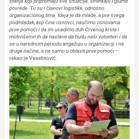
stanja koji pripremaju sve situacije, šminkaju i glume
povrede. Tu su i članovi logistike, odnosno
organizacionog tima. Ideja je da mlade, a pre svega
podmladak, koji čine osnovci, naučimo osnovama
prve pomoći i da im usadimo duh Crvenog krsta i
motivišemo ih da nastave da budu naši volonteri i da
se u narednom periodu angažuju u organizaciji i na
druge načine, a ne samo u oblasti prve pomoći
–
rekao je Veselinović.