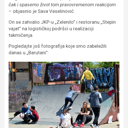
čak i spasemo život tom pravovremenom reakcijom
– objasnio je Sava Veselinović.
On se zahvalio JKP-u „Zelenilo” i restoranu „Stepin
vajat” na logističkoj podršci u realizaciji
takmičenja.
Pogledajte još fotografija koje smo zabeležili
danas u „Barutani”: