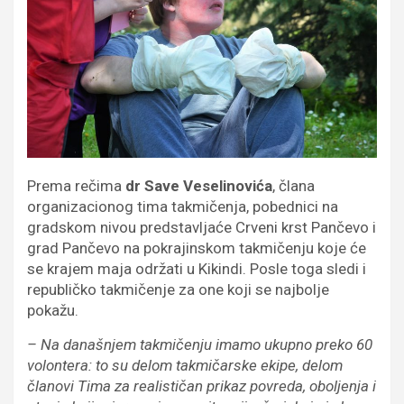
Prema rečima
dr Save Veselinovića
, člana
organizacionog tima takmičenja, pobednici na
gradskom nivou predstavljaće Crveni krst Pančevo i
grad Pančevo na pokrajinskom takmičenju koje će
se krajem maja održati u Kikindi. Posle toga sledi i
republičko takmičenje za one koji se najbolje
pokažu.
– Na današnjem takmičenju imamo ukupno preko 60
volontera: to su delom takmičarske ekipe, delom
članovi Tima za realističan prikaz povreda, oboljenja i