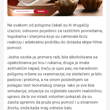
Na svakom od poligona čekali su ih drugačiji
izazovi, odnosno pojedinci za različitim povredama,
tegobama i stanjima koje su zahtevale brzu
reakciju i adekvatnu podršku do dolaska ekipe Hitne
pomoći.
Jedna osoba je, primera radi, bila alkoholisana sa
opekotinama po licu i rukama, druga je imala
astmatični napad, treću je ujeo pas, na narednom
poligonu vršene su reanimacije, na sledećem je bilo
padova i preloma, a na onom poslednjem se
polagao test teoretskog znanja. Iako je sve bila
simulacija, situacije su izgledale sasvim realistično,
upravo da bi ovi mladi volonteri pokazali da su
zaista spremni da pruže prvu pomoć i u stvarnom
životu, onda kada vrag odnese šalu.