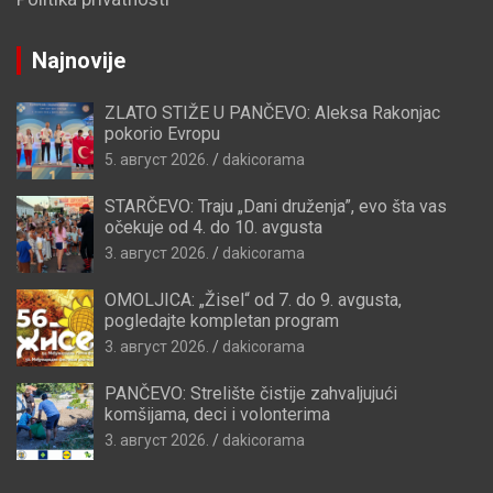
Najnovije
ZLATO STIŽE U PANČEVO: Aleksa Rakonjac
pokorio Evropu
5. август 2026.
dakicorama
STARČEVO: Traju „Dani druženja”, evo šta vas
očekuje od 4. do 10. avgusta
3. август 2026.
dakicorama
OMOLJICA: „Žisel“ od 7. do 9. avgusta,
pogledajte kompletan program
3. август 2026.
dakicorama
PANČEVO: Strelište čistije zahvaljujući
komšijama, deci i volonterima
3. август 2026.
dakicorama