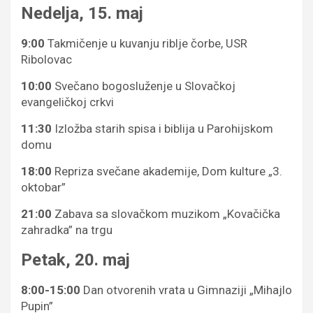
Nedelja, 15. maj
9:00
Takmičenje u kuvanju riblje čorbe, USR
Ribolovac
10:00
Svečano bogosluženje u Slovačkoj
evangeličkoj crkvi
11:30
Izložba starih spisa i biblija u Parohijskom
domu
18:00
Repriza svečane akademije, Dom kulture „3.
oktobar”
21:00
Zabava sa slovačkom muzikom „Kovačička
zahradka” na trgu
Petak, 20. maj
8:00-15:00
Dan otvorenih vrata u Gimnaziji „Mihajlo
Pupin”