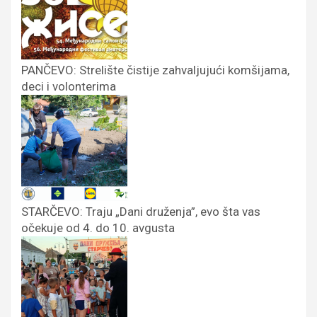
PANČEVO: Strelište čistije zahvaljujući komšijama,
deci i volonterima
STARČEVO: Traju „Dani druženja”, evo šta vas
očekuje od 4. do 10. avgusta