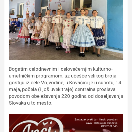
Bogatim celodnevnim i celovečernjim kulturno-
umetničkim programom, uz učešće velikog broja
gostiju iz cele Vojvodine, u Кovačici je u subotu, 14.
maja, počela (i još uvek traje) centralna proslava
povodom obeležavanja 220 godina od doseljavanja
Slovaka u to mesto.