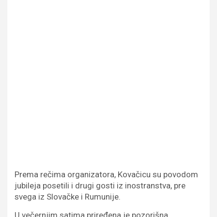
Prema rečima organizatora, Kovačicu su povodom
jubileja posetili i drugi gosti iz inostranstva, pre
svega iz Slovačke i Rumunije.
U večernjim satima priređena je pozorišna