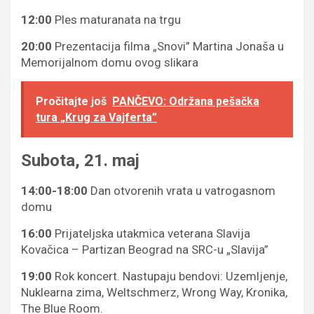
12:00
Ples maturanata na trgu
20:00
Prezentacija filma „Snovi” Martina Jonaša u
Memorijalnom domu ovog slikara
Pročitajte još
PANČEVO: Održana pešačka
tura „Krug za Vajferta”
Subota, 21. maj
14:00-18:00
Dan otvorenih vrata u vatrogasnom
domu
16:00
Prijateljska utakmica veterana Slavija
Kovačica – Partizan Beograd na SRC-u „Slavija”
19:00
Rok koncert. Nastupaju bendovi: Uzemljenje,
Nuklearna zima, Weltschmerz, Wrong Way, Kronika,
The Blue Room.