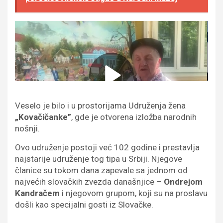
Veselo je bilo i u prostorijama Udruženja žena
„Kovačičanke”
, gde je otvorena izložba narodnih
nošnji.
Ovo udruženje postoji već 102 godine i prestavlja
najstarije udruženje tog tipa u Srbiji. Njegove
članice su tokom dana zapevale sa jednom od
najvećih slovačkih zvezda današnjice –
Ondrejom
Kandračem
i njegovom grupom, koji su na proslavu
došli kao specijalni gosti iz Slovačke.