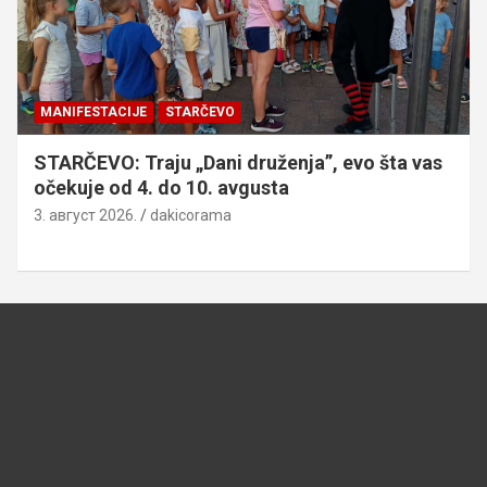
MANIFESTACIJE
STARČEVO
STARČEVO: Traju „Dani druženja”, evo šta vas
očekuje od 4. do 10. avgusta
3. август 2026.
dakicorama