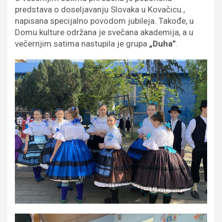
predstava o doseljavanju Slovaka u Kovačicu.,
napisana specijalno povodom jubileja. Takođe, u
Domu kulture održana je svečana akademija, a u
večernjim satima nastupila je grupa
„Duha”
.