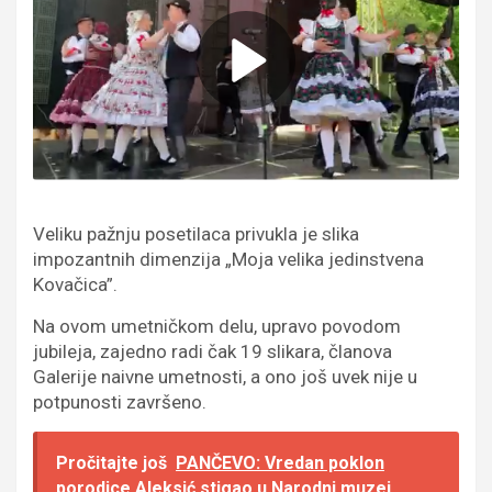
Veliku pažnju posetilaca privukla je slika
impozantnih dimenzija „Moja velika jedinstvena
Kovačica”.
Na ovom umetničkom delu, upravo povodom
jubileja, zajedno radi čak 19 slikara, članova
Galerije naivne umetnosti, a ono još uvek nije u
potpunosti završeno.
Pročitajte još
PANČEVO: Vredan poklon
porodice Aleksić stigao u Narodni muzej