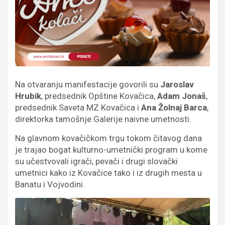
Na otvaranju manifestacije govorili su
Jaroslav
Hrubik
, predsednik Opštine Kovačica,
Adam Jonaš
,
predsednik Saveta MZ Kovačica i
Ana Žolnaj Barca
,
direktorka tamošnje Galerije naivne umetnosti.
Na glavnom kovačičkom trgu tokom čitavog dana
je trajao bogat kulturno-umetnički program u kome
su učestvovali igrači, pevači i drugi slovački
umetnici kako iz Kovačice tako i iz drugih mesta u
Banatu i Vojvodini.