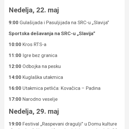
Nedelja, 22. maj
9:00
Gulašijada i Pasuljijada na SRC-u „Slavija”
Sportska dešavanja na SRC-u „Slavija”
10:00
Kros RTS-a
11:00
Igre bez granica
12:00
Odbojka na pesku
14:00
Kuglaška utakmica
16:00
Utakmica petlića: Kovačica – Padina
17:00
Narodno veselje
Nedelja, 29. maj
19:00
Festival „Raspevani dragulji” u Domu kulture