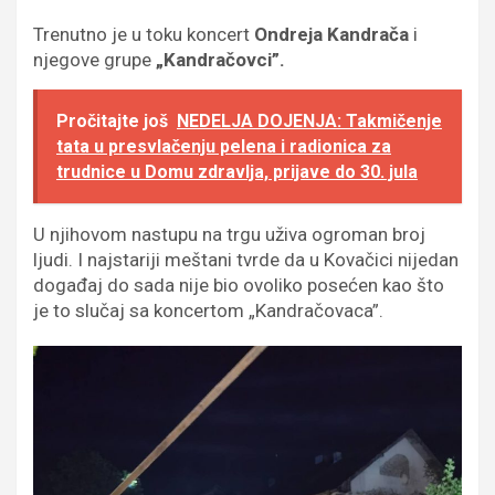
Trenutno je u toku koncert
Ondreja Kandrača
i
njegove grupe
„Kandračovci”.
Pročitajte još
NEDELJA DOJENJA: Takmičenje
tata u presvlačenju pelena i radionica za
trudnice u Domu zdravlja, prijave do 30. jula
U njihovom nastupu na trgu uživa ogroman broj
ljudi. I najstariji meštani tvrde da u Kovačici nijedan
događaj do sada nije bio ovoliko posećen kao što
je to slučaj sa koncertom „Kandračovaca”.