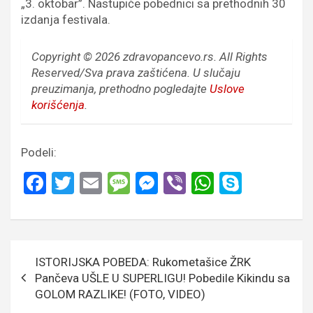
„3. oktobar”. Nastupiće pobednici sa prethodnih 30
izdanja festivala.
Copyright © 2026 zdravopancevo.rs. All Rights
Reserved/Sva prava zaštićena.
U slučaju
preuzimanja, prethodno pogledajte
Uslove
korišćenja
.
Podeli:
F
T
E
M
M
Vi
W
S
a
wi
m
es
es
b
h
ky
ce
tt
ail
s
se
er
at
p
b
er
a
n
s
e
Кретање
ISTORIJSKA POBEDA: Rukometašice ŽRK
o
g
g
A
чланка
Pančeva UŠLE U SUPERLIGU! Pobedile Kikindu sa
o
e
er
p
GOLOM RAZLIKE! (FOTO, VIDEO)