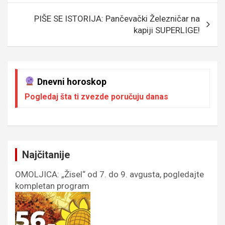
k
p
PIŠE SE ISTORIJA: Pančevački Železničar na
kapiji SUPERLIGE!
Dnevni horoskop
Pogledaj šta ti zvezde poručuju danas
Najčitanije
OMOLJICA: „Žisel“ od 7. do 9. avgusta, pogledajte
kompletan program