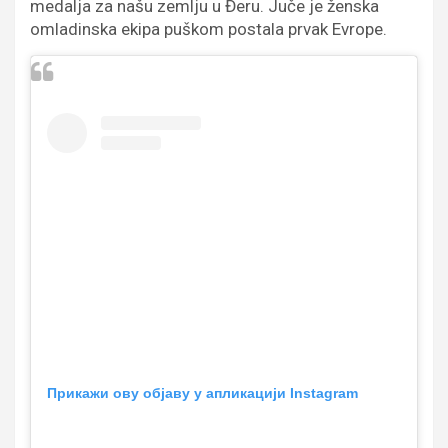
medalja za našu zemlju u Đeru. Juče je ženska
omladinska ekipa puškom postala prvak Evrope.
Прикажи ову објаву у апликацији Instagram