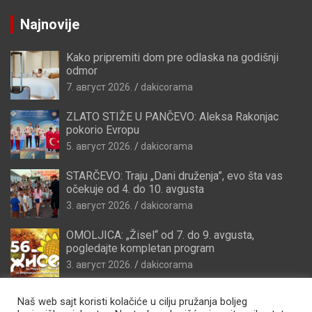
Najnovije
Kako pripremiti dom pre odlaska na godišnji
odmor
7. август 2026.
dakicorama
ZLATO STIŽE U PANČEVO: Aleksa Rakonjac
pokorio Evropu
5. август 2026.
dakicorama
STARČEVO: Traju „Dani druženja”, evo šta vas
očekuje od 4. do 10. avgusta
3. август 2026.
dakicorama
OMOLJICA: „Žisel“ od 7. do 9. avgusta,
pogledajte kompletan program
3. август 2026.
dakicorama
Naš web sajt koristi kolačiće u cilju pružanja boljeg