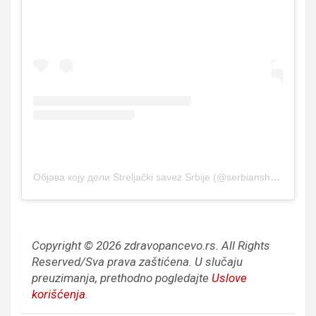
Објава коју дели Streljački savez Srbije (@serbianshooting)
Copyright © 2026 zdravopancevo.rs. All Rights
Reserved/Sva prava zaštićena.
U slučaju
preuzimanja, prethodno pogledajte
Uslove
korišćenja
.