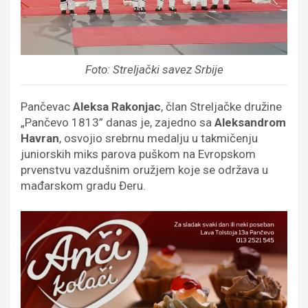
Foto: Streljački savez Srbije
Pančevac
Aleksa Rakonjac
, član Streljačke družine
„Pančevo 1813” danas je, zajedno sa
Aleksandrom
Havran
, osvojio srebrnu medalju u takmičenju
juniorskih miks parova puškom na Evropskom
prvenstvu vazdušnim oružjem koje se održava u
mađarskom gradu Đeru.