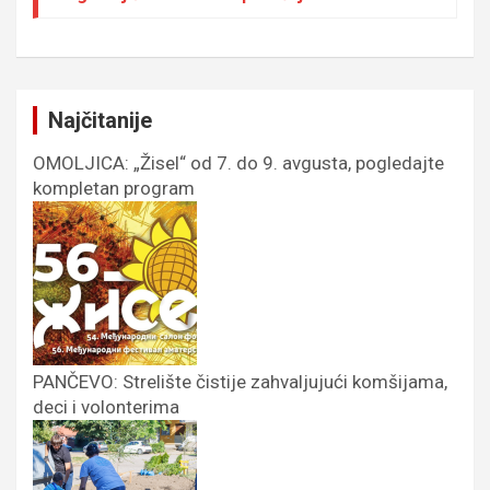
Najčitanije
OMOLJICA: „Žisel“ od 7. do 9. avgusta, pogledajte
kompletan program
PANČEVO: Strelište čistije zahvaljujući komšijama,
deci i volonterima