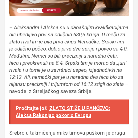
– Aleksandra i Aleksa su u današnjim kvalifikacijama
bili ubedljivo prvi sa odličnih 630,3 kruga. U meču za
zlato rival im je bila prva ekipa Nemačke. Srpski tim
je odlično počeo, dobio prve dve serije i poveo sa 4:0.
Međutim, Nemci su bili precizniji u naredna četiri
hica i preokrenuli na 8:4. Srpski tim je morao da „juri“
rivala i u tome je u završnici uspeo, izjednačivši na
12:12. Ali, nemački par je u naredna dva hica bio za
nijansu precizniji i trijumfom od 16:12 stigli do zlata
–
navode iz Streljačkog saveza Srbije.
Pročitajte još
ZLATO STIŽE U PANČEVO:
Aleksa Rakonjac pokorio Evropu
Srebro u takmičenju miks timova puškom je druga