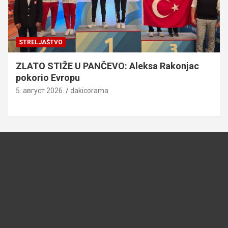
STRELJAŠTVO
ZLATO STIŽE U PANČEVO: Aleksa Rakonjac
pokorio Evropu
5. август 2026.
dakicorama