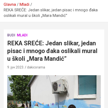
Glavna
Mladi
REKA SREĆE: Jedan slikar, jedan pisac i mnogo đaka
oslikali mural u školi „Mara Mandić”
BUDI
MLADI
REKA SREĆE: Jedan slikar, jedan
pisac i mnogo đaka oslikali mural
u školi „Mara Mandić”
9. јун 2023.
dakicorama