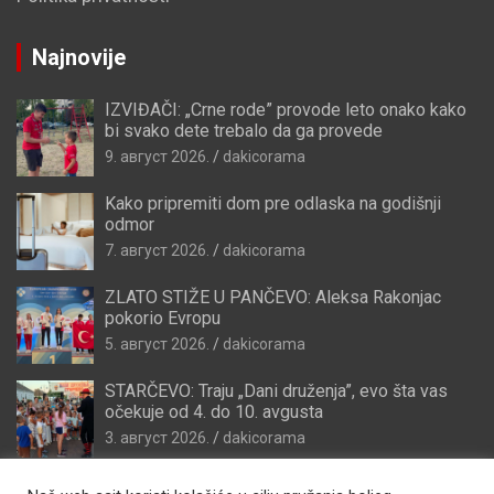
Najnovije
IZVIĐAČI: „Crne rode” provode leto onako kako
bi svako dete trebalo da ga provede
9. август 2026.
dakicorama
Kako pripremiti dom pre odlaska na godišnji
odmor
7. август 2026.
dakicorama
ZLATO STIŽE U PANČEVO: Aleksa Rakonjac
pokorio Evropu
5. август 2026.
dakicorama
STARČEVO: Traju „Dani druženja”, evo šta vas
očekuje od 4. do 10. avgusta
3. август 2026.
dakicorama