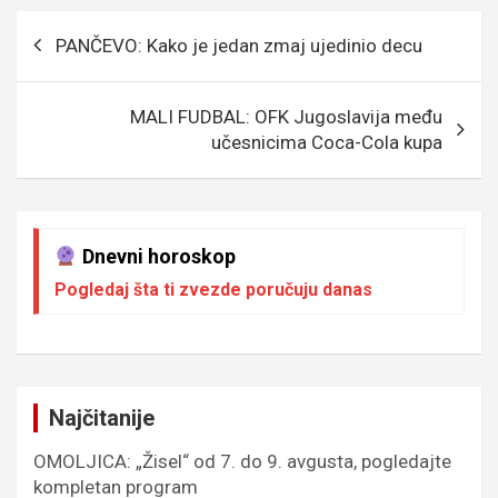
o
g
g
A
Кретање
PANČEVO: Kako je jedan zmaj ujedinio decu
o
e
er
p
чланка
k
p
MALI FUDBAL: OFK Jugoslavija među
učesnicima Coca-Cola kupa
Dnevni horoskop
Pogledaj šta ti zvezde poručuju danas
Najčitanije
OMOLJICA: „Žisel“ od 7. do 9. avgusta, pogledajte
kompletan program