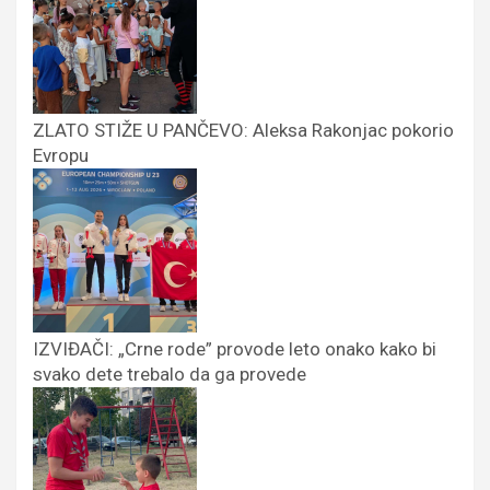
ZLATO STIŽE U PANČEVO: Aleksa Rakonjac pokorio
Evropu
IZVIĐAČI: „Crne rode” provode leto onako kako bi
svako dete trebalo da ga provede