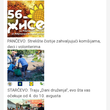
PANČEVO: Strelište čistije zahvaljujući komšijama,
deci i volonterima
STARČEVO: Traju „Dani druženja”, evo šta vas
očekuje od 4. do 10. avgusta