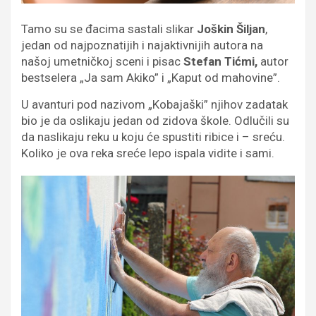
Tamo su se đacima sastali slikar
Joškin Šiljan
,
jedan od najpoznatijih i najaktivnijih autora na
našoj umetničkoj sceni i pisac
Stefan Tićmi,
autor
bestselera „Ja sam Akiko” i „Kaput od mahovine”.
U avanturi pod nazivom „Kobajaški” njihov zadatak
bio je da oslikaju jedan od zidova škole. Odlučili su
da naslikaju reku u koju će spustiti ribice i – sreću.
Koliko je ova reka sreće lepo ispala vidite i sami.