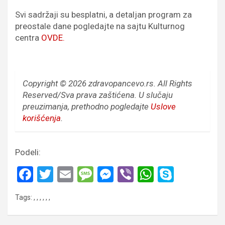
Svi sadržaji su besplatni, a detaljan program za
preostale dane pogledajte na sajtu Kulturnog
centra
OVDE.
Copyright © 2026 zdravopancevo.rs. All Rights
Reserved/Sva prava zaštićena.
U slučaju
preuzimanja, prethodno pogledajte
Uslove
korišćenja
.
Podeli:
F
T
E
M
M
Vi
W
S
a
wi
m
es
es
b
h
ky
Tags:
,
,
,
,
,
,
ce
tt
ail
s
se
er
at
p
b
er
a
n
s
e