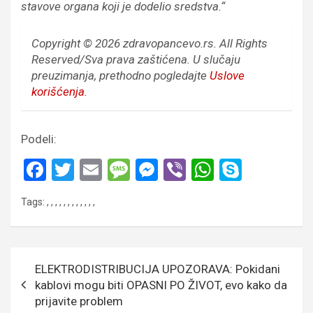
stavove organa koji je dodelio sredstva.“
Copyright © 2026 zdravopancevo.rs. All Rights
Reserved/Sva prava zaštićena.
U slučaju
preuzimanja, prethodno pogledajte
Uslove
korišćenja
.
Podeli:
F
T
E
M
M
Vi
W
S
a
wi
m
es
es
b
h
ky
Tags:
,
,
,
,
,
,
,
,
,
,
,
,
ce
tt
ail
s
se
er
at
p
b
er
a
n
s
e
o
g
g
A
Кретање
ELEKTRODISTRIBUCIJA UPOZORAVA: Pokidani
o
e
er
p
чланка
kablovi mogu biti OPASNI PO ŽIVOT, evo kako da
k
p
prijavite problem