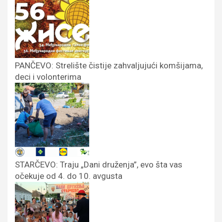
PANČEVO: Strelište čistije zahvaljujući komšijama,
deci i volonterima
STARČEVO: Traju „Dani druženja”, evo šta vas
očekuje od 4. do 10. avgusta