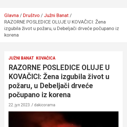
Glavna
Društvo
Južni Banat
RAZORNE POSLEDICE OLUJE U KOVAČICI: Žena
izgubila život u požaru, u Debeljači drveće počupano iz
korena
JUŽNI BANAT
KOVAČICA
RAZORNE POSLEDICE OLUJE U
KOVAČICI: Žena izgubila život u
požaru, u Debeljači drveće
počupano iz korena
22. јул 2023.
dakicorama