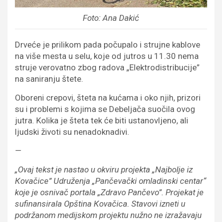
Foto: Ana Dakić
Drveće je prilikom pada počupalo i strujne kablove
na više mesta u selu, koje od jutros u 11.30 nema
struje verovatno zbog radova „Elektrodistribucije”
na saniranju štete.
Oboreni crepovi, šteta na kućama i oko njih, prizori
su i problemi s kojima se Debeljača suočila ovog
jutra. Kolika je šteta tek će biti ustanovljeno, ali
ljudski životi su nenadoknadivi.
—
„Ovaj tekst je nastao u okviru projekta „Najbolje iz
Кovačice” Udruženja „Pančevački omladinski centar“
koje je osnivač portala „Zdravo Pančevo”. Projekat je
sufinansirala Opština Кovačica. Stavovi izneti u
podržanom medijskom projektu nužno ne izražavaju