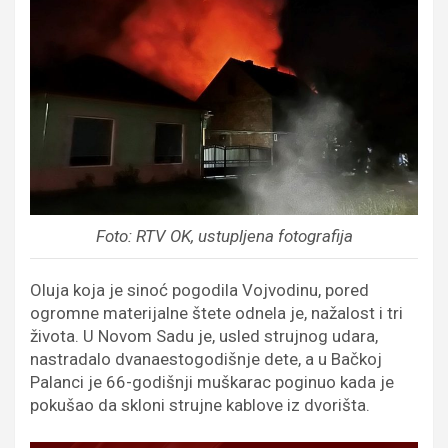
Foto: RTV OK, ustupljena fotografija
Oluja koja je sinoć pogodila Vojvodinu, pored
ogromne materijalne štete odnela je, nažalost i tri
života. U Novom Sadu je, usled strujnog udara,
nastradalo dvanaestogodišnje dete, a u Bačkoj
Palanci je 66-godišnji muškarac poginuo kada je
pokušao da skloni strujne kablove iz dvorišta.