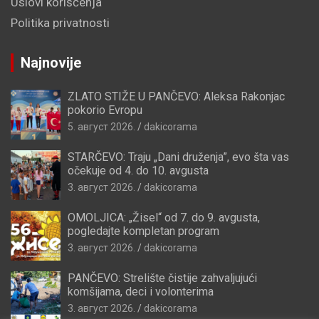
Uslovi korišćenja
Politika privatnosti
Najnovije
ZLATO STIŽE U PANČEVO: Aleksa Rakonjac
pokorio Evropu
5. август 2026.
dakicorama
STARČEVO: Traju „Dani druženja”, evo šta vas
očekuje od 4. do 10. avgusta
3. август 2026.
dakicorama
OMOLJICA: „Žisel“ od 7. do 9. avgusta,
pogledajte kompletan program
3. август 2026.
dakicorama
PANČEVO: Strelište čistije zahvaljujući
komšijama, deci i volonterima
3. август 2026.
dakicorama