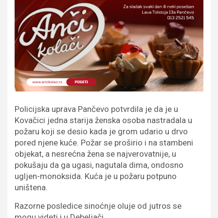
Policijska uprava Pančevo potvrdila je da je u
Kovačici jedna starija ženska osoba nastradala u
požaru koji se desio kada je grom udario u drvo
pored njene kuće. Požar se proširio i na stambeni
objekat, a nesrećna žena se najverovatnije, u
pokušaju da ga ugasi, nagutala dima, ondosno
ugljen-monoksida. Kuća je u požaru potpuno
uništena.
Razorne posledice sinoćnje oluje od jutros se
mogu videti i u Debeljači.