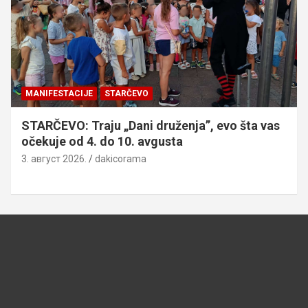
MANIFESTACIJE
STARČEVO
STARČEVO: Traju „Dani druženja”, evo šta vas
očekuje od 4. do 10. avgusta
3. август 2026.
dakicorama