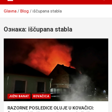
Glavna
Blog
iščupana stabla
Ознака:
iščupana stabla
JUŽNI BANAT
KOVAČICA
RAZORNE POSLEDICE OLUJE U KOVAČICI: