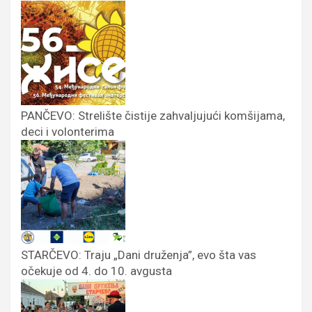
PANČEVO: Strelište čistije zahvaljujući komšijama,
deci i volonterima
STARČEVO: Traju „Dani druženja”, evo šta vas
očekuje od 4. do 10. avgusta