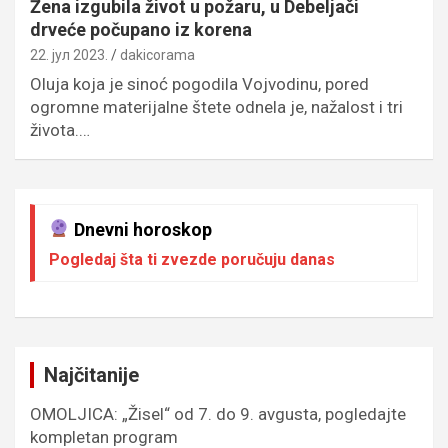
Žena izgubila život u požaru, u Debeljači
drveće počupano iz korena
22. јул 2023.
dakicorama
Oluja koja je sinoć pogodila Vojvodinu, pored
ogromne materijalne štete odnela je, nažalost i tri
života.…
Dnevni horoskop
Pogledaj šta ti zvezde poručuju danas
Najčitanije
OMOLJICA: „Žisel“ od 7. do 9. avgusta, pogledajte
kompletan program