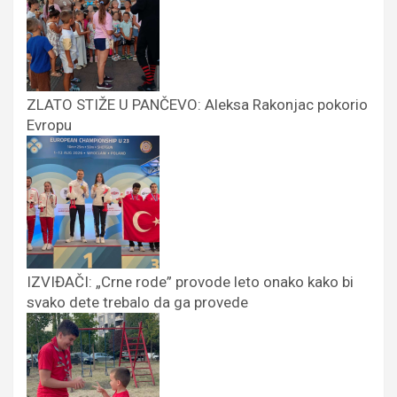
ZLATO STIŽE U PANČEVO: Aleksa Rakonjac pokorio
Evropu
IZVIĐAČI: „Crne rode” provode leto onako kako bi
svako dete trebalo da ga provede