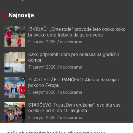
Najnovije
IZVIĐAČI: „Crne rode” provode leto onako kako
bi svako dete trebalo da ga provede
9. август 2026.
dakicorama
Kako pripremiti dom pre odlaska na godišnji
odmor
7. август 2026.
dakicorama
ZLATO STIŽE U PANČEVO: Aleksa Rakonjac
pokorio Evropu
5. август 2026.
dakicorama
STARČEVO: Traju „Dani druženja”, evo šta vas
očekuje od 4. do 10. avgusta
3. август 2026.
dakicorama