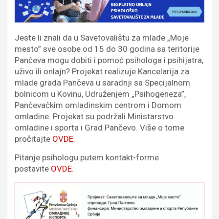
Jeste li znali da u Savetovalištu za mlade „Moje
mesto” sve osobe od 15 do 30 godina sa teritorije
Pančeva mogu dobiti i pomoć psihologa i psihijatra,
uživo ili onlajn? Projekat realizuje Kancelarija za
mlade grada Pančeva u saradnji sa Specijalnom
bolnicom u Kovinu, Udruženjem „Psihogeneza”,
Pančevačkim omladinskim centrom i Domom
omladine. Projekat su podržali Ministarstvo
omladine i sporta i Grad Pančevo. Više o tome
pročitajte
OVDE.
Pitanje psihologu putem kontakt-forme
postavite
OVDE
.