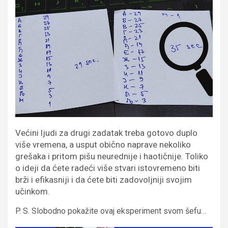
Većini ljudi za drugi zadatak treba gotovo duplo
više vremena, a usput obično naprave nekoliko
grešaka i pritom pišu neurednije i haotičnije.
Toliko
o ideji da ćete radeći više stvari istovremeno biti
brži i efikasniji i da ćete biti zadovoljniji svojim
učinkom.
P. S. Slobodno pokažite ovaj eksperiment svom šefu…