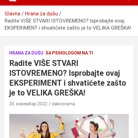
Glavna
Hrana za dušu
Radite VIŠE STVARI ISTOVREMENO? Isprobajte ovaj
EKSPERIMENT i shvatićete zašto je to VELIKA GREŠKA!
HRANA ZA DUŠU
SA PSIHOLOGOM NA TI
Radite VIŠE STVARI
ISTOVREMENO? Isprobajte ovaj
EKSPERIMENT i shvatićete zašto
je to VELIKA GREŠKA!
20. новембар 2022.
dakicorama