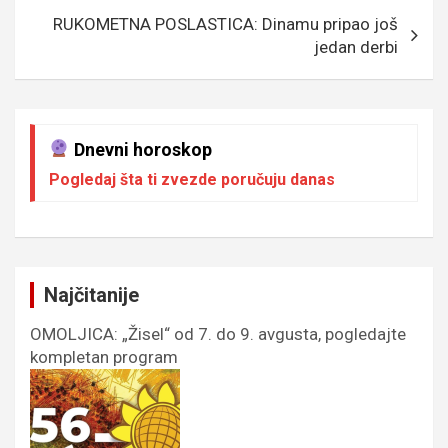
RUKOMETNA POSLASTICA: Dinamu pripao još
jedan derbi
Dnevni horoskop
Pogledaj šta ti zvezde poručuju danas
Najčitanije
OMOLJICA: „Žisel“ od 7. do 9. avgusta, pogledajte
kompletan program