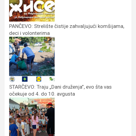
PANČEVO: Strelište čistije zahvaljujući komšijama,
deci i volonterima
STARČEVO: Traju „Dani druženja”, evo šta vas
očekuje od 4. do 10. avgusta