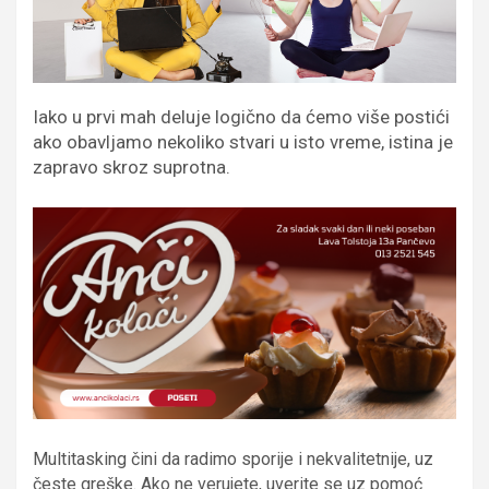
Iako u prvi mah deluje logično da ćemo više postići
ako obavljamo nekoliko stvari u isto vreme, istina je
zapravo skroz suprotna.
Multitasking čini da radimo sporije i nekvalitetnije, uz
česte greške. Ako ne verujete, uverite se uz pomoć