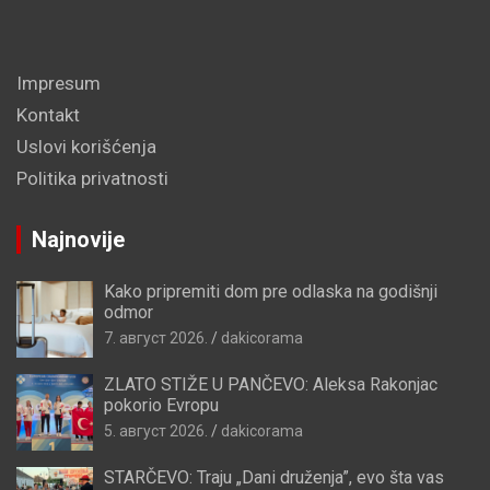
Impresum
Kontakt
Uslovi korišćenja
Politika privatnosti
Najnovije
Kako pripremiti dom pre odlaska na godišnji
odmor
7. август 2026.
dakicorama
ZLATO STIŽE U PANČEVO: Aleksa Rakonjac
pokorio Evropu
5. август 2026.
dakicorama
STARČEVO: Traju „Dani druženja”, evo šta vas