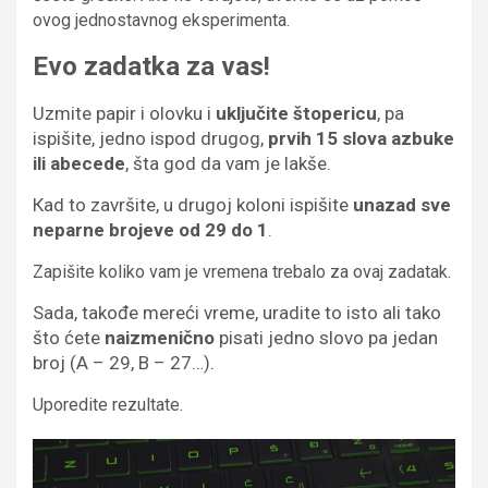
ovog jednostavnog eksperimenta.
Evo zadatka za vas!
Uzmite papir i olovku i
uključite štopericu
, pa
ispišite, jedno ispod drugog,
prvih 15 slova azbuke
ili abecede
, šta god da vam je lakše.
Кad to završite, u drugoj koloni ispišite
unazad sve
neparne brojeve od 29 do 1
.
Zapišite koliko vam je vremena trebalo za ovaj zadatak.
Sada, takođe mereći vreme, uradite to isto ali tako
što ćete
naizmenično
pisati jedno slovo pa jedan
broj (A – 29, B – 27…)
.
Uporedite rezultate.