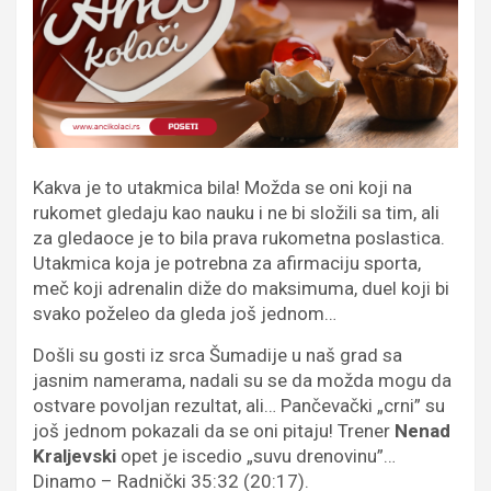
Kakva je to utakmica bila! Možda se oni koji na
rukomet gledaju kao nauku i ne bi složili sa tim, ali
za gledaoce je to bila prava rukometna poslastica.
Utakmica koja je potrebna za afirmaciju sporta,
meč koji adrenalin diže do maksimuma, duel koji bi
svako poželeo da gleda još jednom…
Došli su gosti iz srca Šumadije u naš grad sa
jasnim namerama, nadali su se da možda mogu da
ostvare povoljan rezultat, ali… Pančevački „crni” su
još jednom pokazali da se oni pitaju! Trener
Nenad
Kraljevski
opet je iscedio „suvu drenovinu”…
Dinamo – Radnički 35:32 (20:17).