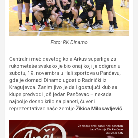
Foto: RK Dinamo
Centralni meč devetog kola Arkus superlige za
rukometaše svakako je bio onaj koji je odigran u
subotu, 19. novembra u Hali sportova u Pančevu,
gde je domaći Dinamo ugostio Radnički iz
Kragujevca. Zanimljivo je da i gostujući klub sa
klupe predvodi još jedan Pančevac – nekada
najbolje desno krilo na planeti, čuveni
reprezentativac naše zemlje
Žikica Milosavljević
.