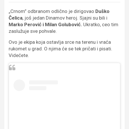
„Crnom” odbranom odlično je dirigovao
Duško
Čelica
, još jedan Dinamov heroj. Sjajni su bili i
Marko Perović i Milan Golubović.
Ukratko, ceo tim
zaslužuje sve pohvale.
Ovo je ekipa koja ostavlja srce na terenu i vraća
rukomet u grad. O njima će se tek pričati i pisati.
Videćete.