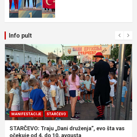
Info pult
MANIFESTACIJE
STARČEVO
STARČEVO: Traju „Dani druženja”, evo šta vas
očekuje od 4. do 10. avgusta