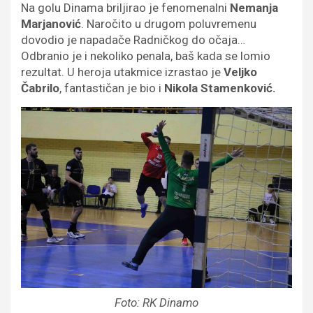
Na golu Dinama briljirao je fenomenalni
Nemanja
Marjanović
. Naročito u drugom poluvremenu
dovodio je napadače Radničkog do očaja…
Odbranio je i nekoliko penala, baš kada se lomio
rezultat. U heroja utakmice izrastao je
Veljko
Čabrilo
, fantastičan je bio i
Nikola Stamenković.
Foto: RK Dinamo