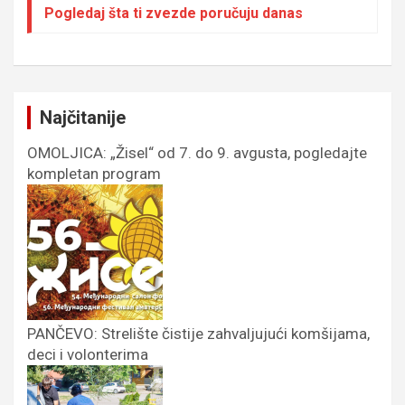
Pogledaj šta ti zvezde poručuju danas
Najčitanije
OMOLJICA: „Žisel“ od 7. do 9. avgusta, pogledajte
kompletan program
PANČEVO: Strelište čistije zahvaljujući komšijama,
deci i volonterima