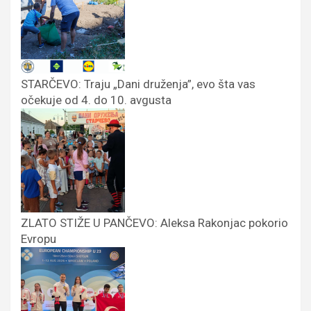
STARČEVO: Traju „Dani druženja”, evo šta vas
očekuje od 4. do 10. avgusta
ZLATO STIŽE U PANČEVO: Aleksa Rakonjac pokorio
Evropu