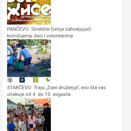
PANČEVO: Strelište čistije zahvaljujući
komšijama, deci i volonterima
STARČEVO: Traju „Dani druženja”, evo šta vas
očekuje od 4. do 10. avgusta