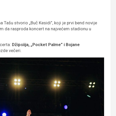
a Tašu stvorio „Buč Kesidi”, koji je prvi bend novije
kom da rasproda koncert na najvećem stadionu u
ncerta:
Džipsiija, „Pocket Palme” i Bojane
ezde večeri.