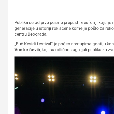
Publika se od prve pesme prepustila euforiji koju je n
generacije u istoriji rok scene kome je pošlo za ru
centru Beograda.
„Buč Kesidi festival“ je počeo nastupima gostiju ko
Vunturišević
, koji su odlično zagrejali publiku za zv