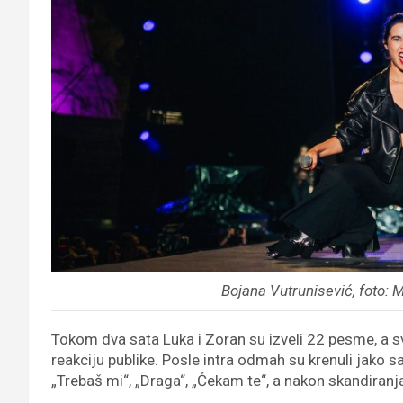
Bojana Vutrunisević, foto: 
Tokom dva sata Luka i Zoran su izveli 22 pesme, a 
reakciju publike. Posle intra odmah su krenuli jako sa 
„Trebaš mi“, „Draga“, „Čekam te“, a nakon skandiranj