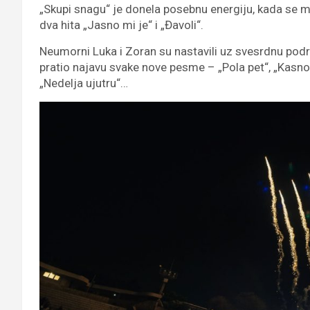
„Skupi snagu“ je donela posebnu energiju, kada se m
dva hita „Jasno mi je“ i „Đavoli“.
Neumorni Luka i Zoran su nastavili uz svesrdnu podrš
pratio najavu svake nove pesme – „Pola pet“, „Kasno j
„Nedelja ujutru“…