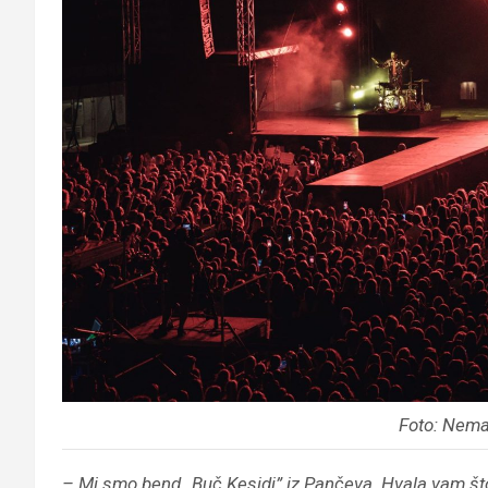
Foto: Nema
– Mi smo bend „Buč Kesidi” iz Pančeva. Hvala vam što