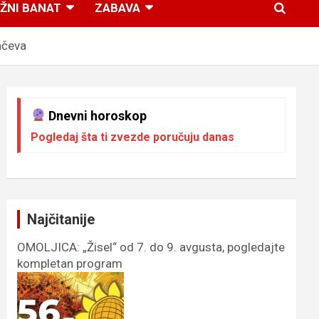
ŽNI BANAT
ZABAVA
nčeva
Dnevni horoskop
Pogledaj šta ti zvezde poručuju danas
Najčitanije
OMOLJICA: „Žisel“ od 7. do 9. avgusta, pogledajte
kompletan program