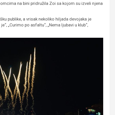
omcima na bini pridružila Zoi sa kojom su izveli njena
ku publike, a vrisak nekoliko hiljada devojaka je
e“, „Curimo po asfaltu“, „Nema ljubavi u klub“,