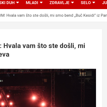
SKI DUH
MLADI
ZDRAVLJE
SELO
JU
Hvala vam što ste došli, mi smo bend „Buč Kesidi” iz Pa
ala vam što ste došli, mi
eva