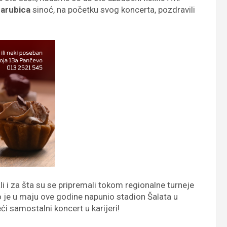
Zarubica
sinoć, na početku svog koncerta, pozdravili
i i za šta su se pripremali tokom regionalne turneje
 je u maju ove godine napunio stadion Šalata u
i samostalni koncert u karijeri!