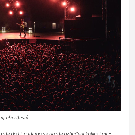
nja Đorđević
 ste došli, nadamo se da ste uzbuđeni koliko i mi
–