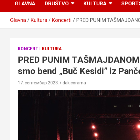
GLAVNA
DRUŠTVO
KULTURA
SPORT
Glavna
Kultura
Koncerti
PRED PUNIM TAŠMAJDANOM: 
KONCERTI
KULTURA
PRED PUNIM TAŠMAJDANOM: Hv
smo bend „Buč Kesidi” iz Panč
17. септембар 2023.
dakicorama