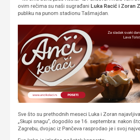
ovim rečima su naši sugrađani
Luka Racić i Zoran 
publiku na punom stadionu Tašmajdan.
Sve što su prethodnih meseci Luka i Zoran najavljival
„Skupi snagu“, dogodilo se 16. septembra: nakon što
Zagrebu, dvojac iz Pančeva rasprodao je i svoj najveć