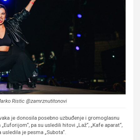
Marko Ristic @zamrznutitonovi
svaka je donosila posebno uzbuđenje i gromoglasnu
„Euforijom“, pa su usledili hitovi „Laž“, „Kafe aparat“,
a usledila je pesma „Subota“.