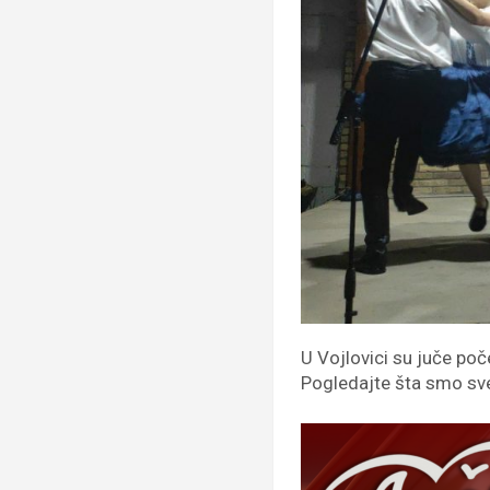
U Vojlovici su juče poč
Pogledajte šta smo sve