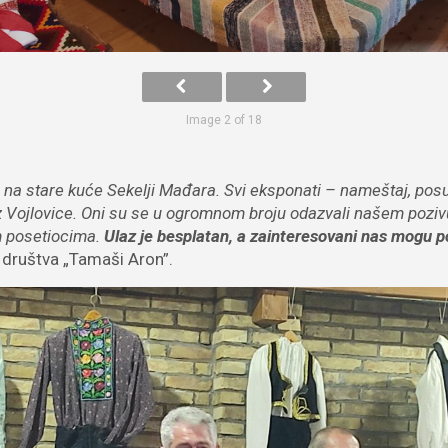
Image 2 of 18
 stare kuće Sekelji Mađara. Svi eksponati – nameštaj, posuđe
z Vojlovice. Oni su se u ogromnom broju odazvali našem pozivu 
m posetiocima.
Ulaz je besplatan, a zainteresovani nas mogu p
 društva „Tamaši Aron”.