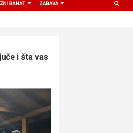
ŽNI BANAT
ZABAVA
juče i šta vas