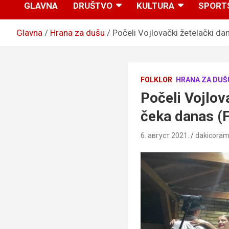
GLAVNA
DRUŠTVO
KULTURA
SPORT
Glavna
Hrana za dušu
Počeli Vojlovački žetelački dan
FOLKLOR
HRANA ZA DUŠ
Počeli Vojlova
čeka danas (
6. август 2021.
dakicora