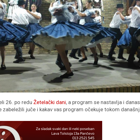
eli 26. po redu
Žetelački dani
, a program se nastavlja i danas
 zabeležili juče i kakav vas program očekuje tokom današn