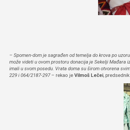
– Spomen-dom je sagrađen od temelja do krova po uzoru na
može videti u ovom prostoru donacija je Sekelji Mađara i
imali u svom posedu. Vrata doma su širom otvorena svi
229 i 064/2187-297
– rekao je
Vilmoš Lečei
, predsednik