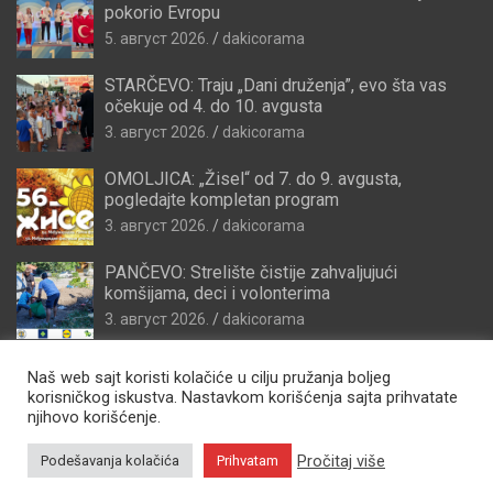
pokorio Evropu
5. август 2026.
dakicorama
STARČEVO: Traju „Dani druženja”, evo šta vas
očekuje od 4. do 10. avgusta
3. август 2026.
dakicorama
OMOLJICA: „Žisel“ od 7. do 9. avgusta,
pogledajte kompletan program
3. август 2026.
dakicorama
PANČEVO: Strelište čistije zahvaljujući
komšijama, deci i volonterima
3. август 2026.
dakicorama
Naš web sajt koristi kolačiće u cilju pružanja boljeg
korisničkog iskustva. Nastavkom korišćenja sajta prihvatate
njihovo korišćenje.
Pročitaj više
Podešavanja kolačića
Prihvatam
Copyright © 2026
Zdravo Pančevo