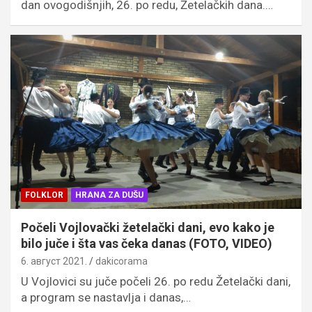
dan ovogodišnjih, 26. po redu, Žetelačkih dana.…
FOLKLOR
HRANA ZA DUŠU
Počeli Vojlovački žetelački dani, evo kako je
bilo juče i šta vas čeka danas (FOTO, VIDEO)
6. август 2021.
dakicorama
U Vojlovici su juče počeli 26. po redu Žetelački dani,
a program se nastavlja i danas,…