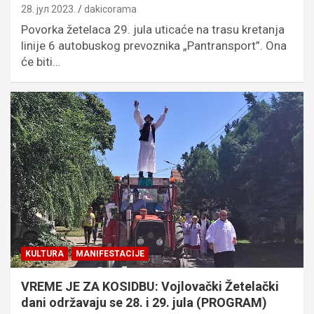
28. јул 2023.
dakicorama
Povorka žetelaca 29. jula uticaće na trasu kretanja
linije 6 autobuskog prevoznika „Pantransport”. Ona
će biti…
KULTURA
MANIFESTACIJE
VREME JE ZA KOSIDBU: Vojlovački Žetelački
dani održavaju se 28. i 29. jula (PROGRAM)