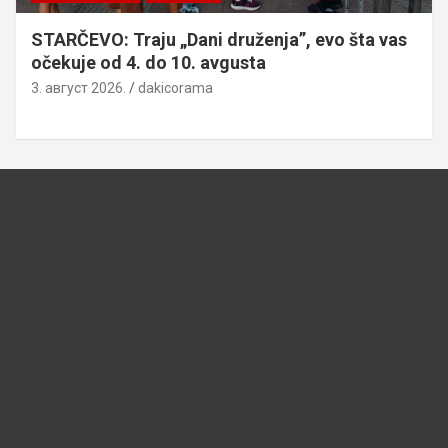
STARČEVO: Traju „Dani druženja”, evo šta vas
očekuje od 4. do 10. avgusta
3. август 2026.
dakicorama