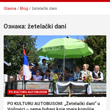
Glavna
Blog
žetelački dani
Ознака:
žetelački dani
PO KULTURU AUTOBUSOM
PO KULTURU AUTOBUSOM: „Žetelački dani” u
Vojlovici – seme ljubavi koje spaja komšije