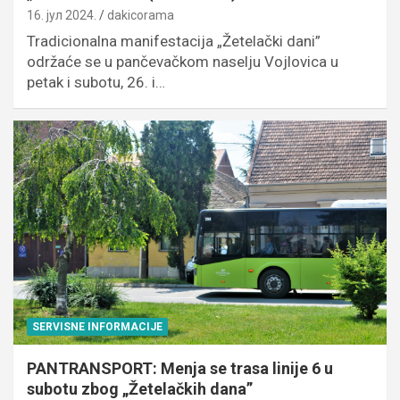
16. јул 2024.
dakicorama
Tradicionalna manifestacija „Žetelački dani”
održaće se u pančevačkom naselju Vojlovica u
petak i subotu, 26. i…
SERVISNE INFORMACIJE
PANTRANSPORT: Menja se trasa linije 6 u
subotu zbog „Žetelačkih dana”