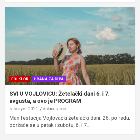
FOLKLOR
HRANA ZA DUŠU
SVI U VOJLOVICU: Žetelački dani 6. i 7.
avgusta, a ovo je PROGRAM
5. август 2021.
dakicorama
Manifestacija Vojlovački žetelački dani, 26. po redu,
održaće se u petak i subotu, 6. i 7.…