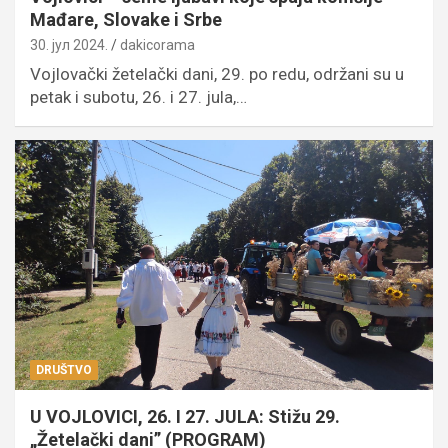
Mađare, Slovake i Srbe
30. јул 2024.
dakicorama
Vojlovački žetelački dani, 29. po redu, održani su u
petak i subotu, 26. i 27. jula,…
DRUŠTVO
U VOJLOVICI, 26. I 27. JULA: Stižu 29.
„Žetelački dani” (PROGRAM)