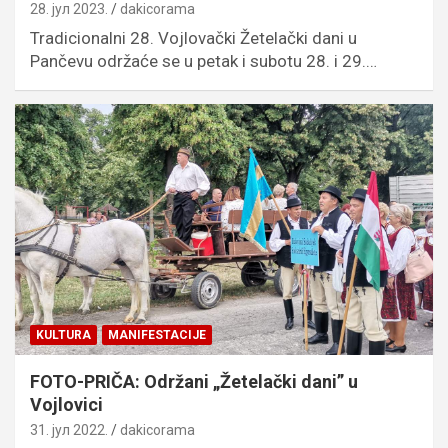
28. јул 2023.
dakicorama
Tradicionalni 28. Vojlovački Žetelački dani u
Pančevu održaće se u petak i subotu 28. i 29.…
KULTURA
MANIFESTACIJE
FOTO-PRIČA: Održani „Žetelački dani” u
Vojlovici
31. јул 2022.
dakicorama