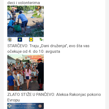
deci i volonterima
STARČEVO: Traju „Dani druženja”, evo šta vas
očekuje od 4. do 10. avgusta
ZLATO STIŽE U PANČEVO: Aleksa Rakonjac pokorio
Evropu