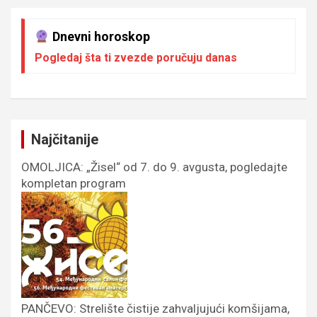
Dnevni horoskop
Pogledaj šta ti zvezde poručuju danas
Najčitanije
OMOLJICA: „Žisel“ od 7. do 9. avgusta, pogledajte
kompletan program
PANČEVO: Strelište čistije zahvaljujući komšijama,