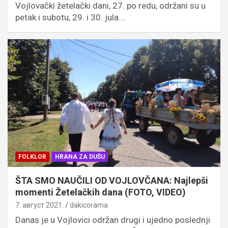
Vojlovački žetelački dani, 27. po redu, održani su u
petak i subotu, 29. i 30. jula.…
FOLKLOR
HRANA ZA DUŠU
ŠTA SMO NAUČILI OD VOJLOVČANA: Najlepši
momenti Žetelačkih dana (FOTO, VIDEO)
7. август 2021.
dakicorama
Danas je u Vojlovici održan drugi i ujedno poslednji