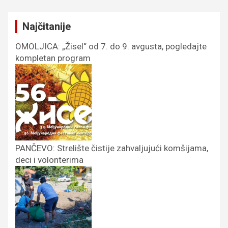
Najčitanije
OMOLJICA: „Žisel“ od 7. do 9. avgusta, pogledajte
kompletan program
PANČEVO: Strelište čistije zahvaljujući komšijama,
deci i volonterima