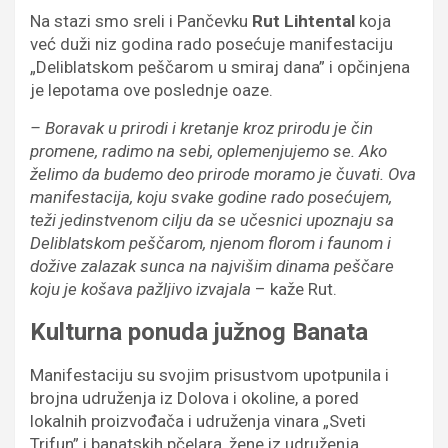
Na stazi smo sreli i Pančevku
Rut Lihtental
koja
već duži niz godina rado posećuje manifestaciju
„Deliblatskom peščarom u smiraj dana” i opčinjena
je lepotama ove poslednje oaze.
– Boravak u prirodi i kretanje kroz prirodu je čin
promene, radimo na sebi, oplemenjujemo se. Ako
želimo da budemo deo prirode moramo je čuvati. Ova
manifestacija, koju svake godine rado posećujem,
teži jedinstvenom cilju da se učesnici upoznaju sa
Deliblatskom peščarom, njenom florom i faunom i
dožive zalazak sunca na najvišim dinama peščare
koju je košava pažljivo izvajala
– kaže Rut.
Kulturna ponuda južnog Banata
Manifestaciju su svojim prisustvom upotpunila i
brojna udruženja iz Dolova i okoline, a pored
lokalnih proizvođača i udruženja vinara „Sveti
Trifun” i banatskih pčelara, žene iz udruženja