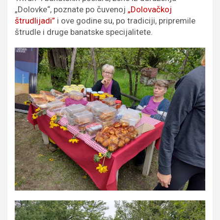
„Dolovke“, poznate po čuvenoj
„Dolovačkoj
štrudlijadi”
i ove godine su, po tradiciji, pripremile
štrudle i druge banatske specijalitete.