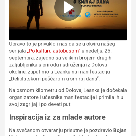
Upravo to je privuklo i nas da se u okviru našeg
serijala
„Po kulturu autobusom”
u nedelju, 25.
septembra, zajedno sa velikim brojem drugih
zaljubljenika u prirodu i udruženja iz Dolova i
okoline, zaputimo u Leanku na manifestaciju
„Deliblatskom peščarom u smiraj dana“.
Na osmom kilometru od Dolova, Leanka je dočekala
organizatore i učesnike manifestacije i primila ih u
svoj zagrljaj i po deveti put.
Inspiracija iz za mlade autore
Na svečanom otvaranju prisutne je pozdravio
Bojan