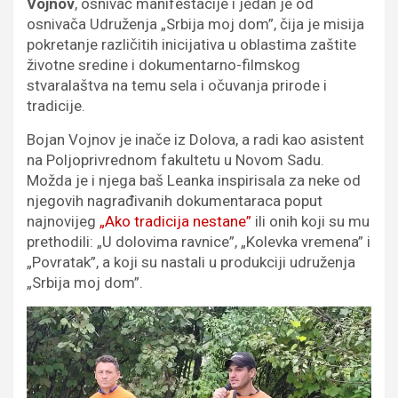
Vojnov
, osnivač manifestacije i jedan je od
osnivača Udruženja „Srbija moj dom”, čija je misija
pokretanje različitih inicijativa u oblastima zaštite
životne sredine i dokumentarno-filmskog
stvaralaštva na temu sela i očuvanja prirode i
tradicije.
Bojan Vojnov je inače iz Dolova, a radi kao asistent
na Poljoprivrednom fakultetu u Novom Sadu.
Možda je i njega baš Leanka inspirisala za neke od
njegovih nagrađivanih dokumentaraca poput
najnovijeg
„Ako tradicija nestane”
ili onih koji su mu
prethodili: „U dolovima ravnice”, „Kolevka vremena” i
„Povratak”, a koji su nastali u produkciji udruženja
„Srbija moj dom”.