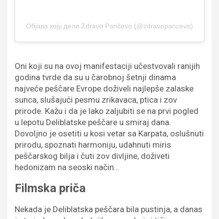
Објава коју дели Zdravo Pančevo (@zdravopancevo)
Oni koji su na ovoj manifestaciji učestvovali ranijih
godina tvrde da su u čarobnoj šetnji dinama
najveće peščare Evrope doživeli najlepše zalaske
sunca, slušajući pesmu zrikavaca, ptica i zov
prirode. Kažu i da je lako zaljubiti se na prvi pogled
u lepotu Deliblatske peščare u smiraj dana.
Dovoljno je osetiti u kosi vetar sa Karpata, oslušnuti
prirodu, spoznati harmoniju, udahnuti miris
peščarskog bilja i čuti zov divljine, doživeti
hedonizam na seoski način…
Filmska priča
Nekada je Deliblatska peščara bila pustinja, a danas