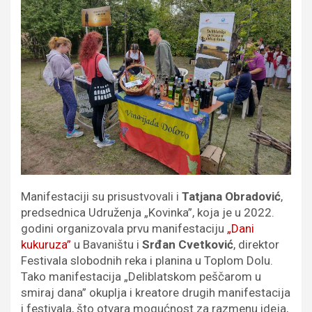
Manifestaciji su prisustvovali i
Tatjana Obradović
,
predsednica Udruženja „Kovinka”, koja je u 2022.
godini organizovala prvu manifestaciju
„Dani
kukuruza”
u Bavaništu i
Srđan Cvetković
, direktor
Festivala slobodnih reka i planina u Toplom Dolu.
Tako manifestacija „Deliblatskom peščarom u
smiraj dana” okuplja i kreatore drugih manifestacija
i festivala, što otvara mogućnost za razmenu ideja,