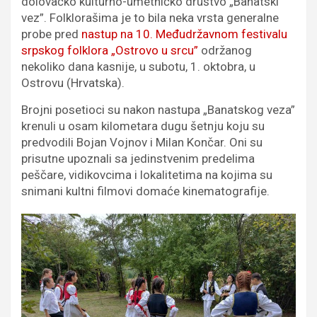
dolovačko kulturno-umetničko društvo „Banatski
vez”. Folklorašima je to bila neka vrsta generalne
probe pred
nastup na 10. Međudržavnom festivalu
srpskog folklora „Ostrovo u srcu”
održanog
nekoliko dana kasnije, u subotu, 1. oktobra, u
Ostrovu (Hrvatska).
Brojni posetioci su nakon nastupa „Banatskog veza”
krenuli u osam kilometara dugu šetnju koju su
predvodili Bojan Vojnov i Milan Končar. Oni su
prisutne upoznali sa jedinstvenim predelima
peščare, vidikovcima i lokalitetima na kojima su
snimani kultni filmovi domaće kinematografije.