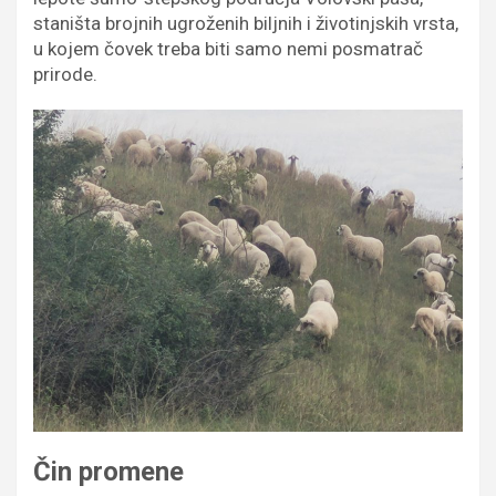
staništa brojnih ugroženih biljnih i životinjskih vrsta,
u kojem čovek treba biti samo nemi posmatrač
prirode.
Čin promene