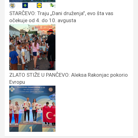
STARČEVO: Traju „Dani druženja”, evo šta vas
očekuje od 4. do 10. avgusta
ZLATO STIŽE U PANČEVO: Aleksa Rakonjac pokorio
Evropu