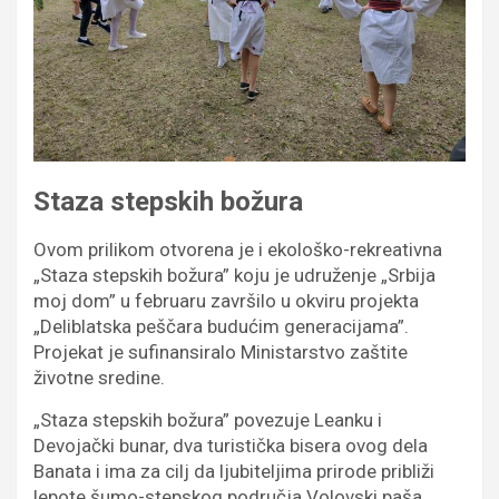
Staza stepskih božura
Ovom prilikom otvorena je i ekološko-rekreativna
„Staza stepskih božura” koju je udruženje „Srbija
moj dom” u februaru završilo u okviru projekta
„Deliblatska peščara budućim generacijama”.
Projekat je sufinansiralo Ministarstvo zaštite
životne sredine.
„Staza stepskih božura” povezuje Leanku i
Devojački bunar, dva turistička bisera ovog dela
Banata i ima za cilj da ljubiteljima prirode približi
lepote šumo-stepskog područja Volovski paša,