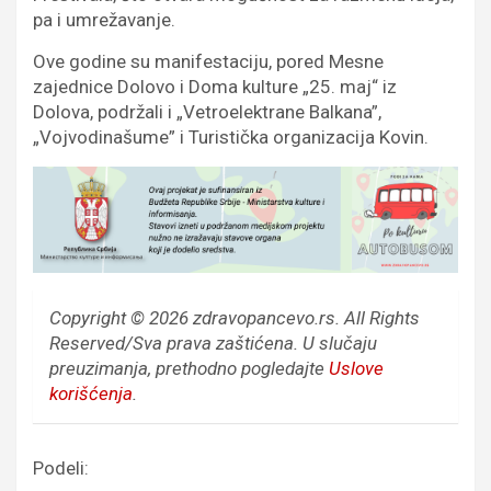
pa i umrežavanje.
Ove godine su manifestaciju, pored Mesne
zajednice Dolovo i Doma kulture „25. maj“ iz
Dolova, podržali i „Vetroelektrane Balkana”,
„Vojvodinašume” i Turistička organizacija Kovin.
Copyright © 2026 zdravopancevo.rs. All Rights
Reserved/Sva prava zaštićena.
U slučaju
preuzimanja, prethodno pogledajte
Uslove
korišćenja
.
Podeli: