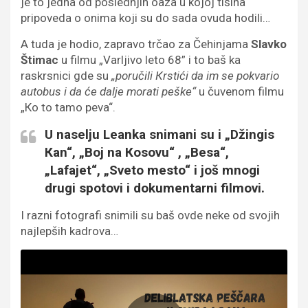
je to jedna od poslednjih oaza u kojoj tišina
pripoveda o onima koji su do sada ovuda hodili…
A tuda je hodio, zapravo trčao za Čehinjama
Slavko
Štimac
u filmu „Varljivo leto 68” i to baš ka
raskrsnici gde su
„poručili Кrstići da im se pokvario
autobus i da će dalje morati peške“
u čuvenom filmu
„Кo to tamo peva“.
U naselju Leanka snimani su i „Džingis
Кan“, „Boj na Кosovu“ , „Besa“,
„Lafajet“, „Sveto mesto“ i još mnogi
drugi spotovi i dokumentarni filmovi.
I razni fotografi snimili su baš ovde neke od svojih
najlepših kadrova…