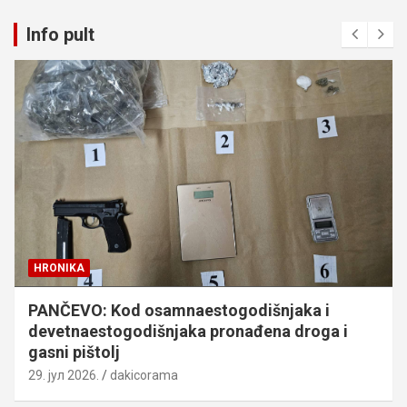
Info pult
HRONIKA
PANČEVO: Kod osamnaestogodišnjaka i
devetnaestogodišnjaka pronađena droga i
gasni pištolj
29. јул 2026.
dakicorama