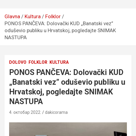
Glavna
Kultura
Folklor
PONOS PANČEVA: Dolovački KUD „Banatski vez”
oduševio publiku u Hrvatskoj, pogledajte SNIMAK
NASTUPA
DOLOVO
FOLKLOR
KULTURA
PONOS PANČEVA: Dolovački KUD
„Banatski vez” oduševio publiku u
Hrvatskoj, pogledajte SNIMAK
NASTUPA
4. октобар 2022.
dakicorama