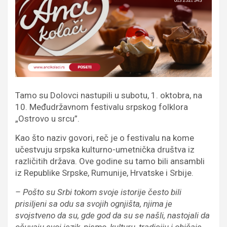
Tamo su Dolovci nastupili u subotu, 1. oktobra, na
10. Međudržavnom festivalu srpskog folklora
„Ostrovo u srcu”.
Kao što naziv govori, reč je o festivalu na kome
učestvuju srpska kulturno-umetnička društva iz
različitih država. Ove godine su tamo bili ansambli
iz Republike Srpske, Rumunije, Hrvatske i Srbije.
– Pošto su Srbi tokom svoje istorije često bili
prisiljeni sa odu sa svojih ognjišta, njima je
svojstveno da su, gde god da su se našli, nastojali da
očuvaju svoj jezik, pismo, kulturu, tradiciju i običaje.