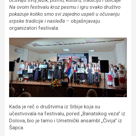
Na ovom festivalu kroz pesmu i igru svako društvo
pokazuje koliko smo svi zajedno uspeli u očuvanju
srpske tradicije i nasleđa
– objašnjavaju
organizatori festivala.
Kada je reč o društvima iz Srbije koja su
učestvovala na festivalu, pored „Banatskog veza” iz
Dolova, bio je tamo i Umetnički ansambl „Čivija” iz
Šapca.