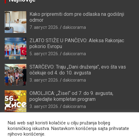
Kako pripremiti dom pre odlaska na godišnji
odmor
7. август 2026.
dakicorama
ZLATO STIŽE U PANČEVO: Aleksa Rakonjac
pokorio Evropu
5. август 2026.
dakicorama
STARČEVO: Traju „Dani druženja”, evo šta vas
očekuje od 4. do 10. avgusta
3. август 2026.
dakicorama
OMOLJICA: „Žisel“ od 7. do 9. avgusta,
pogledajte kompletan program
3. август 2026.
dakicorama
Naš web sajt koristi kolačiće u cilju pružanja boljeg
korisničkog iskustva. Nastavkom korišćenja sajta prihvatate
njihovo korišćenje.