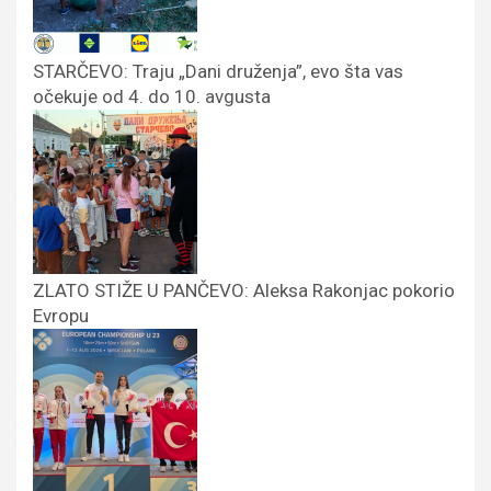
STARČEVO: Traju „Dani druženja”, evo šta vas
očekuje od 4. do 10. avgusta
ZLATO STIŽE U PANČEVO: Aleksa Rakonjac pokorio
Evropu