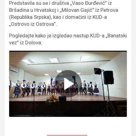
Predstavila su se i društva „Vaso Đurđević” iz
Bršadina u Hrvatskoj i „Milovan Gajić“ iz Petrova
(Republika Srpska), kao i domaćini iz KUD-a
„Ostrovo iz Ostrova“.
Pogledajte kako je izgledao nastup KUD-a „Banatski
vez” iz Dolova: