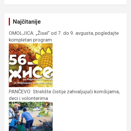
Najčitanije
OMOLJICA: „Žisel“ od 7. do 9. avgusta, pogledajte
kompletan program
PANČEVO: Strelište čistije zahvaljujući komšijama,
deci i volonterima