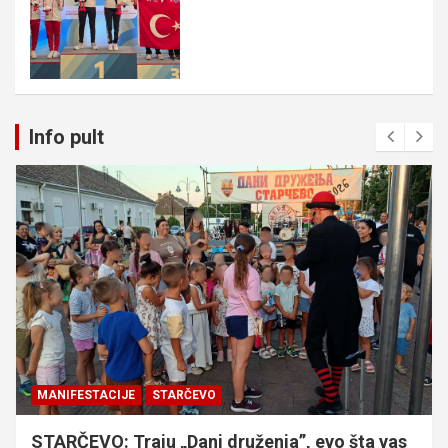
Info pult
MANIFESTACIJE
STARČEVO
STARČEVO: Traju „Dani druženja”, evo šta vas