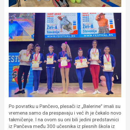
Po povratku u Pančevo, plesači iz „Balerine” imali su
vremena samo da prespavaju i već ih je čekalo novo
takmičenje. I na ovom su oni bili jedini predstavnici
iz Pančeva među 300 učesnika iz plesnih škola iz