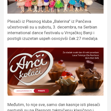
Plesači iz Plesnog kluba „Balerina” iz Pančeva
učestvovali su u subotu, 3. decembra, na Serbian
international dance festivalu u Vrnjačkoj Banji i
postigli izuzetan uspeh osvojivši čak 27 medalja.
Međutim, to nije sve, samo dan kasnije isti plesači
nastupili su na Plesnom takmičenju klasičnog i