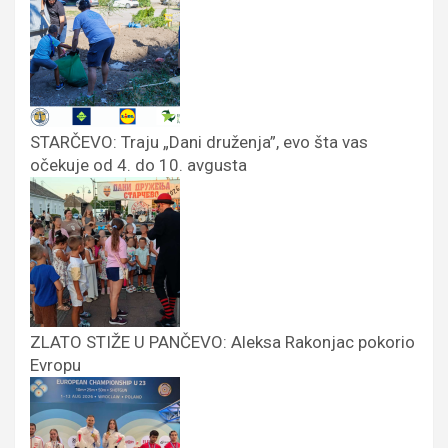
STARČEVO: Traju „Dani druženja”, evo šta vas
očekuje od 4. do 10. avgusta
ZLATO STIŽE U PANČEVO: Aleksa Rakonjac pokorio
Evropu