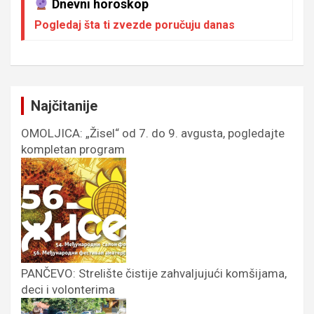
Dnevni horoskop
Pogledaj šta ti zvezde poručuju danas
Najčitanije
OMOLJICA: „Žisel“ od 7. do 9. avgusta, pogledajte
kompletan program
PANČEVO: Strelište čistije zahvaljujući komšijama,
deci i volonterima