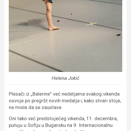
Helena Jokić
Plesači iz „Balerine” već nedeljama svakog vikenda
osvoje po pregršt novih medalja i, kako stvari stoje,
ne misle da se zaustave.
Oni tako već predstojećeg vikenda, 11. decembra,
putuju u Sofiju u Bugarsku na 9. Internacionalnu