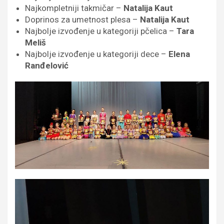
Najkompletniji takmičar –
Natalija Kaut
Doprinos za umetnost plesa –
Natalija Kaut
Najbolje izvođenje u kategoriji pčelica –
Tara
Meliš
Najbolje izvođenje u kategoriji dece –
Elena
Ranđelović