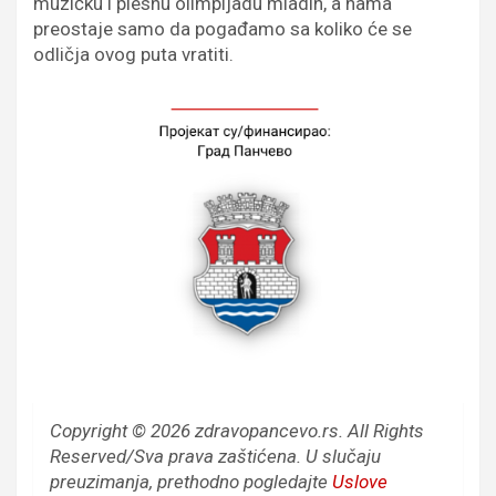
muzičku i plesnu olimpijadu mladih, a nama
preostaje samo da pogađamo sa koliko će se
odličja ovog puta vratiti.
Copyright © 2026 zdravopancevo.rs. All Rights
Reserved/Sva prava zaštićena.
U slučaju
preuzimanja, prethodno pogledajte
Uslove