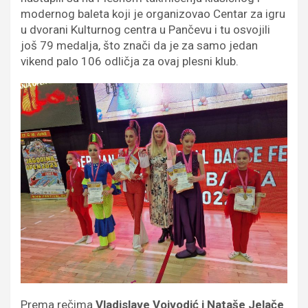
modernog baleta koji je organizovao Centar za igru
u dvorani Kulturnog centra u Pančevu i tu osvojili
još 79 medalja, što znači da je za samo jedan
vikend palo 106 odličja za ovaj plesni klub.
Prema rečima
Vladislave Vojvodić i Nataše Jelače