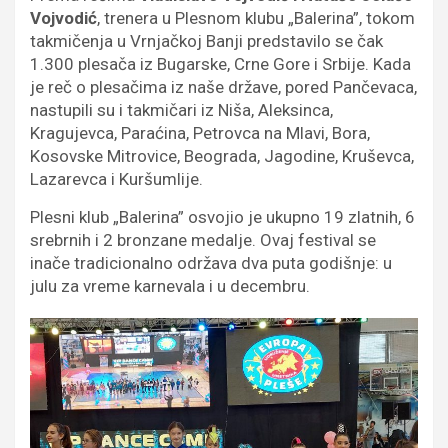
Vojvodić
, trenera u Plesnom klubu „Balerina”, tokom
takmičenja u Vrnjačkoj Banji predstavilo se čak
1.300 plesača iz Bugarske, Crne Gore i Srbije. Kada
je reč o plesačima iz naše države, pored Pančevaca,
nastupili su i takmičari iz Niša, Aleksinca,
Kragujevca, Paraćina, Petrovca na Mlavi, Bora,
Kosovske Mitrovice, Beograda, Jagodine, Kruševca,
Lazarevca i Kuršumlije.
Plesni klub „Balerina” osvojio je ukupno 19 zlatnih, 6
srebrnih i 2 bronzane medalje. Ovaj festival se
inače tradicionalno održava dva puta godišnje: u
julu za vreme karnevala i u decembru.