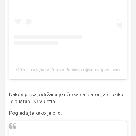
Објава коју дели Zdravo Pančevo (@zdravopancevo)
Nakon plesa, održana je i žurka na platou, a muziku
je puštao DJ Vuletin.
Pogledajte kako je bilo: