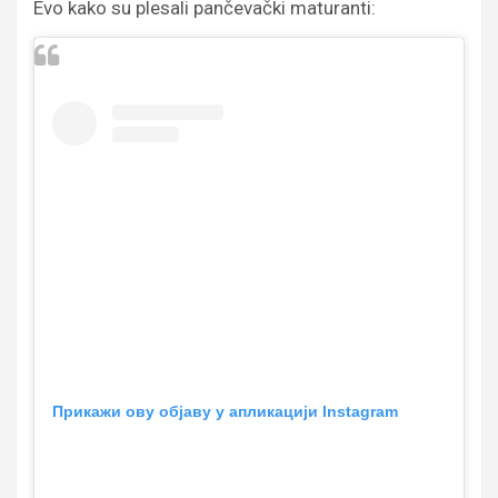
Evo kako su plesali pančevački maturanti:
Прикажи ову објаву у апликацији Instagram