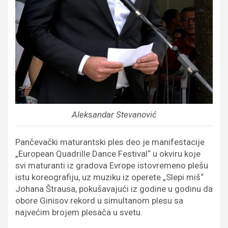
Aleksandar Stevanović
Pančevački maturantski ples deo je manifestacije
„European Quadrille Dance Festival“ u okviru koje
svi maturanti iz gradova Evrope istovremeno plešu
istu koreografiju, uz muziku iz operete „Slepi miš“
Johana Štrausa, pokušavajući iz godine u godinu da
obore Ginisov rekord u simultanom plesu sa
najvećim brojem plesača u svetu.