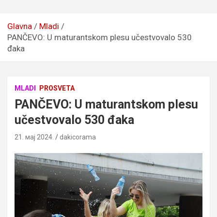
Glavna
Mladi
PANČEVO: U maturantskom plesu učestvovalo 530
đaka
MLADI
PROSVETA
PANČEVO: U maturantskom plesu
učestvovalo 530 đaka
21. мај 2024.
dakicorama