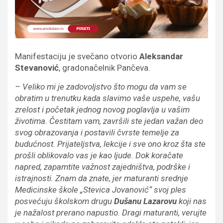
Manifestaciju je svečano otvorio
Aleksandar
Stevanović
, gradonačelnik Pančeva.
– Veliko mi je zadovoljstvo što mogu da vam se
obratim u trenutku kada slavimo vaše uspehe, vašu
zrelost i početak jednog novog poglavlja u vašim
životima. Čestitam vam, završili ste jedan važan deo
svog obrazovanja i postavili čvrste temelje za
budućnost. Prijateljstva, lekcije i sve ono kroz šta ste
prošli oblikovalo vas je kao ljude. Dok koračate
napred, zapamtite važnost zajedništva, podrške i
istrajnosti. Znam da znate, jer maturanti srednje
Medicinske škole „Stevica Jovanović“ svoj ples
posvećuju školskom drugu
Dušanu Lazarovu
koji nas
je nažalost prerano napustio. Dragi maturanti, verujte