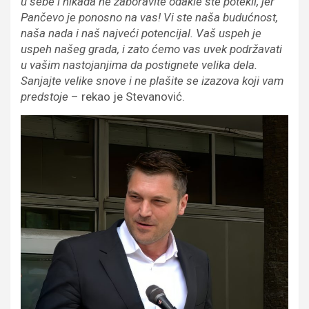
u sebe i nikada ne zaboravite odakle ste potekli, jer
Pančevo je ponosno na vas! Vi ste naša budućnost,
naša nada i naš najveći potencijal. Vaš uspeh je
uspeh našeg grada, i zato ćemo vas uvek podržavati
u vašim nastojanjima da postignete velika dela.
Sanjajte velike snove i ne plašite se izazova koji vam
predstoje
– rekao je Stevanović.