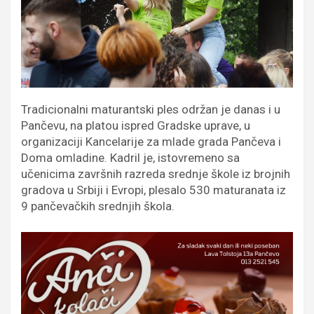
Tradicionalni maturantski ples održan je danas i u
Pančevu, na platou ispred Gradske uprave, u
organizaciji Kancelarije za mlade grada Pančeva i
Doma omladine. Kadril je, istovremeno sa
učenicima završnih razreda srednje škole iz brojnih
gradova u Srbiji i Evropi, plesalo 530 maturanata iz
9 pančevačkih srednjih škola.