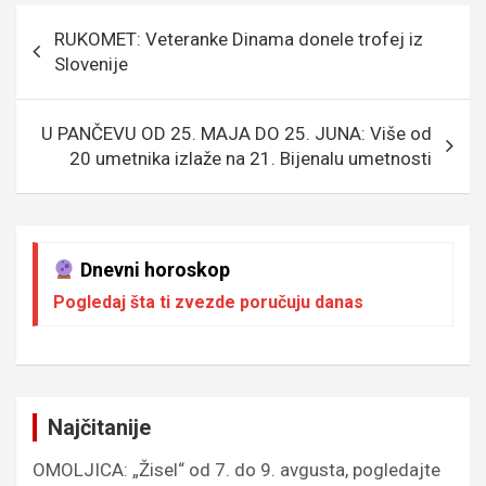
o
g
g
A
Кретање
RUKOMET: Veteranke Dinama donele trofej iz
o
e
er
p
чланка
Slovenije
k
p
U PANČEVU OD 25. MAJA DO 25. JUNA: Više od
20 umetnika izlaže na 21. Bijenalu umetnosti
Dnevni horoskop
Pogledaj šta ti zvezde poručuju danas
Najčitanije
OMOLJICA: „Žisel“ od 7. do 9. avgusta, pogledajte