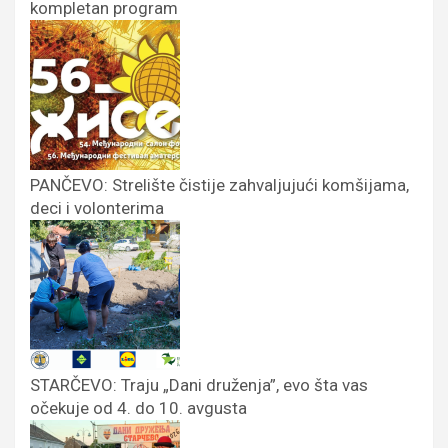
kompletan program
PANČEVO: Strelište čistije zahvaljujući komšijama,
deci i volonterima
STARČEVO: Traju „Dani druženja”, evo šta vas
očekuje od 4. do 10. avgusta