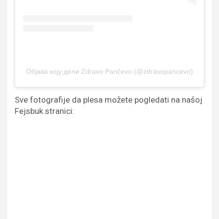
Објава коју дели Zdravo Pančevo (@zdravopancevo)
Sve fotografije da plesa možete pogledati na našoj
Fejsbuk stranici: