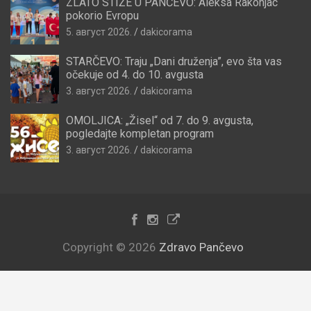
ZLATO STIŽE U PANČEVO: Aleksa Rakonjac
pokorio Evropu
5. август 2026.
dakicorama
STARČEVO: Traju „Dani druženja”, evo šta vas
očekuje od 4. do 10. avgusta
3. август 2026.
dakicorama
OMOLJICA: „Žisel“ od 7. do 9. avgusta,
pogledajte kompletan program
3. август 2026.
dakicorama
Copyright © 2026
Zdravo Pančevo