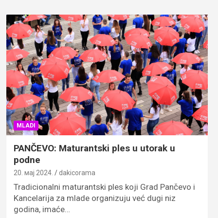
MLADI
PANČEVO: Maturantski ples u utorak u
podne
20. мај 2024.
dakicorama
Tradicionalni maturantski ples koji Grad Pančevo i
Kancelarija za mlade organizuju već dugi niz
godina, imaće…