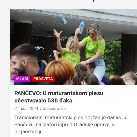
MLADI
PROSVETA
PANČEVO: U maturantskom plesu
učestvovalo 530 đaka
21. мај 2024.
dakicorama
Tradicionalni maturantski ples održan je danas i u
Pančevu, na platou ispred Gradske uprave, u
organizaciji…