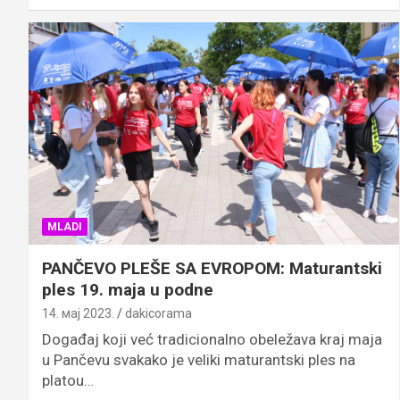
MLADI
PANČEVO PLEŠE SA EVROPOM: Maturantski
ples 19. maja u podne
14. мај 2023.
dakicorama
Događaj koji već tradicionalno obeležava kraj maja
u Pančevu svakako je veliki maturantski ples na
platou…