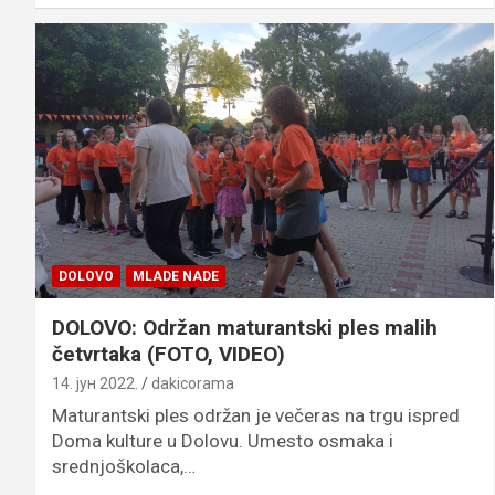
DOLOVO
MLADE NADE
DOLOVO: Održan maturantski ples malih
četvrtaka (FOTO, VIDEO)
14. јун 2022.
dakicorama
Maturantski ples održan je večeras na trgu ispred
Doma kulture u Dolovu. Umesto osmaka i
srednjoškolaca,…