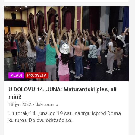
MLADI
PROSVETA
U DOLOVU 14. JUNA: Maturantski ples, ali
mini!
13. јун 2022.
dakicorama
U utorak, 14. juna, od 19 sati, na trgu ispred Doma
kulture u Dolovu održaće se…