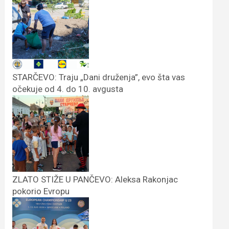
STARČEVO: Traju „Dani druženja”, evo šta vas
očekuje od 4. do 10. avgusta
ZLATO STIŽE U PANČEVO: Aleksa Rakonjac
pokorio Evropu