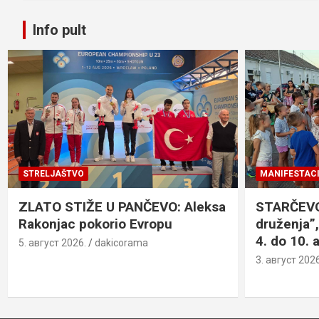
Info pult
STRELJAŠTVO
MANIFESTACI
ZLATO STIŽE U PANČEVO: Aleksa
STARČEVO:
Rakonjac pokorio Evropu
druženja”,
4. do 10. 
5. август 2026.
dakicorama
3. август 2026