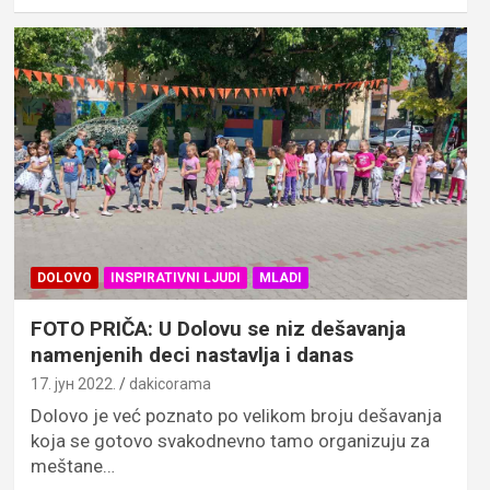
DOLOVO
INSPIRATIVNI LJUDI
MLADI
FOTO PRIČA: U Dolovu se niz dešavanja
namenjenih deci nastavlja i danas
17. јун 2022.
dakicorama
Dolovo je već poznato po velikom broju dešavanja
koja se gotovo svakodnevno tamo organizuju za
meštane…