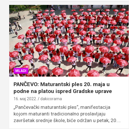
MLADI
PANČEVO: Maturantski ples 20. maja u
podne na platou ispred Gradske uprave
16. мај 2022.
dakicorama
„Pančevački maturantski ples“, manifestacija
kojom maturanti tradicionalno proslavljaju
završetak srednje škole, biće održan u petak, 20.…