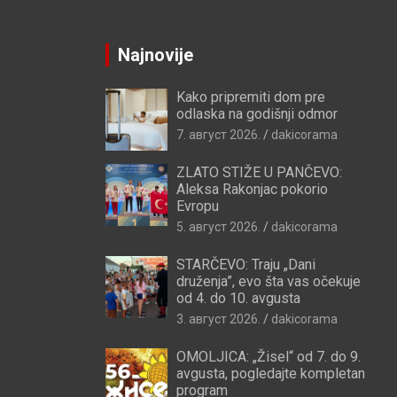
Najnovije
Kako pripremiti dom pre
odlaska na godišnji odmor
7. август 2026.
dakicorama
ZLATO STIŽE U PANČEVO:
Aleksa Rakonjac pokorio
Evropu
5. август 2026.
dakicorama
STARČEVO: Traju „Dani
druženja”, evo šta vas očekuje
od 4. do 10. avgusta
3. август 2026.
dakicorama
OMOLJICA: „Žisel“ od 7. do 9.
avgusta, pogledajte kompletan
program