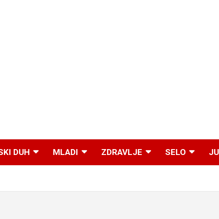
SKI DUH
MLADI
ZDRAVLJE
SELO
JU