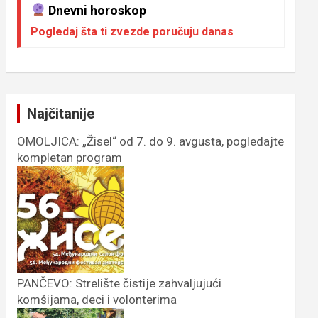
Dnevni horoskop
Pogledaj šta ti zvezde poručuju danas
Najčitanije
OMOLJICA: „Žisel“ od 7. do 9. avgusta, pogledajte
kompletan program
PANČEVO: Strelište čistije zahvaljujući
komšijama, deci i volonterima