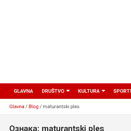
GLAVNA
DRUŠTVO
KULTURA
SPORT
Glavna
Blog
maturantski ples
Ознака:
maturantski ples