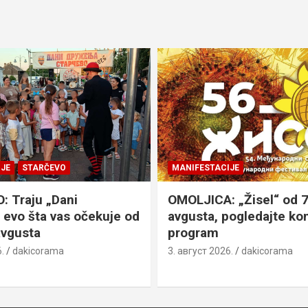
JE
STARČEVO
MANIFESTACIJE
 Traju „Dani
OMOLJICA: „Žisel“ od 7
 evo šta vas očekuje od
avgusta, pogledajte k
avgusta
program
.
dakicorama
3. август 2026.
dakicorama