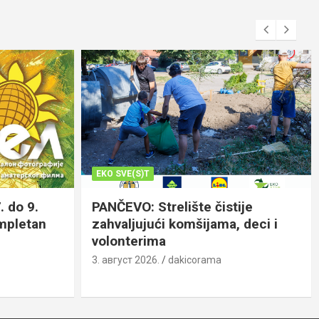
EKO SVE(S)T
. do 9.
PANČEVO: Strelište čistije
ompletan
zahvaljujući komšijama, deci i
volonterima
3. август 2026.
dakicorama