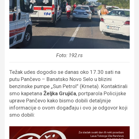
Foto: 192.rs
Težak udes dogodio se danas oko 17.30 sati na
putu Pančevo – Banatsko Novo Selo u blizini
benzinske pumpe „Sun Petrol” (Krneta). Kontaktirali
smo kapetana
Željka Grujića
, portparola Policijske
uprave Pančevo kako bismo dobili detaljnije
informacije o ovom događaju i ovo je odgovor koji
smo dobili: