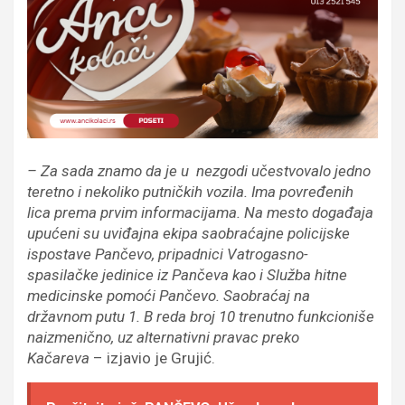
– Za sada znamo da je u nezgodi učestvovalo jedno
teretno i nekoliko putničkih vozila. Ima povređenih
lica prema prvim informacijama. Na mesto događaja
upućeni su uviđajna ekipa saobraćajne policijske
ispostave Pančevo, pripadnici Vatrogasno-
spasilačke jedinice iz Pančeva kao i Služba hitne
medicinske pomoći Pančevo. Saobraćaj na
državnom putu 1. B reda broj 10 trenutno funkcioniše
naizmenično, uz alternativni pravac preko
Kačareva
– izjavio je Grujić.