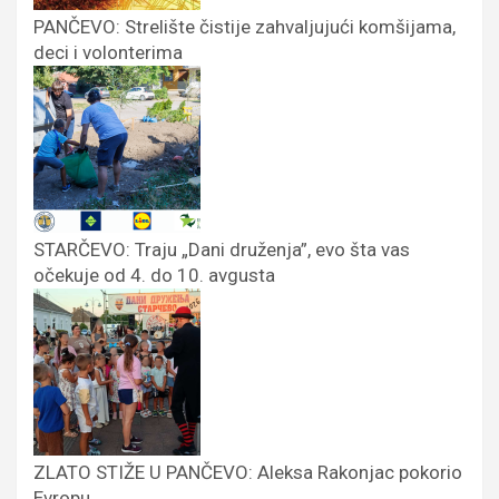
PANČEVO: Strelište čistije zahvaljujući komšijama,
deci i volonterima
STARČEVO: Traju „Dani druženja”, evo šta vas
očekuje od 4. do 10. avgusta
ZLATO STIŽE U PANČEVO: Aleksa Rakonjac pokorio
Evropu