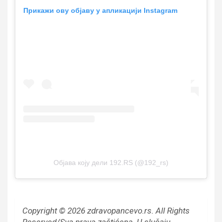
Прикажи ову објаву у апликацији Instagram
Објава коју дели 192.RS (@192_rs)
Copyright © 2026 zdravopancevo.rs. All Rights
Reserved/Sva prava zaštićena.
U slučaju