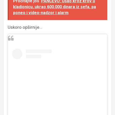
Pročitajte još
PANČEVO: Ušao kroz krov u
kladionicu, ukrao 600.000 dinara iz sefa, pa
poneo i video-nadzor i alarm
Uskoro opširnije…