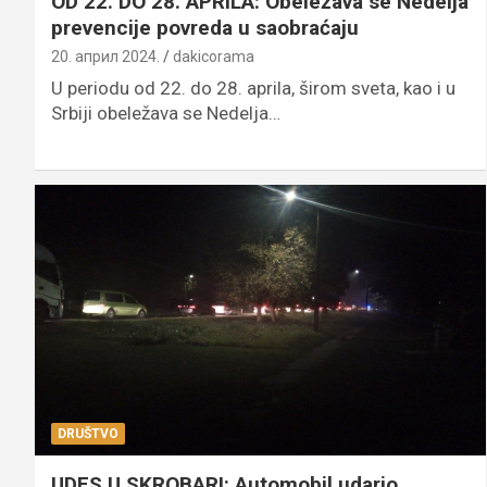
OD 22. DO 28. APRILA: Obeležava se Nedelja
prevencije povreda u saobraćaju
20. април 2024.
dakicorama
U periodu od 22. do 28. aprila, širom sveta, kao i u
Srbiji obeležava se Nedelja…
DRUŠTVO
UDES U SKROBARI: Automobil udario