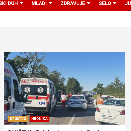
SKI DUH
MLADI
ZDRAVLJE
SELO
JU
DRUŠTVO
HRONIKA