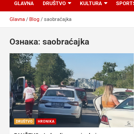
GLAVNA
DRUŠTVO
KULTURA
SPORT
Glavna
Blog
saobraćajka
Ознака:
saobraćajka
DRUŠTVO
HRONIKA