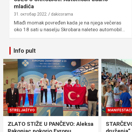
mladića
31. октобар 2022.
dakicorama
Mlađi momak povređen kada je na njega večeras
oko 18 sati u naselju Skrobara naleteo automobil…
Info pult
STRELJAŠTVO
MANIFESTACI
ZLATO STIŽE U PANČEVO: Aleksa
STARČEVO:
Rakonjac pokorio Evropu
druženja”,