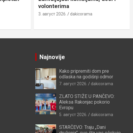
volonterima
3. август 2026.
dakicorama
Najnovije
Kako pripremiti dom pre
odlaska na godišnji odmor
7. август 2026.
dakicorama
ZLATO STIŽE U PANČEVO:
Aleksa Rakonjac pokorio
Evropu
5. август 2026.
dakicorama
STARČEVO: Traju „Dani
druženja”, evo šta vas očekuje