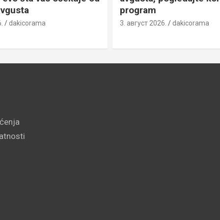
avgusta
program
.
dakicorama
3. август 2026.
dakicorama
šćenja
vatnosti