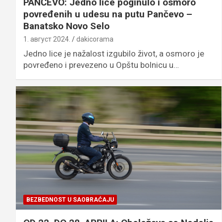
PANČEVO: Jedno lice poginulo i osmoro
povređenih u udesu na putu Pančevo –
Banatsko Novo Selo
1. август 2024.
dakicorama
Jedno lice je nažalost izgubilo život, a osmoro je
povređeno i prevezeno u Opštu bolnicu u…
BEZBEDNOST U SAOBRAĆAJU