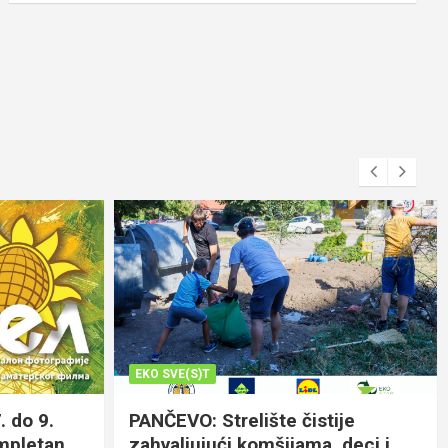
EKO SVE(S)T
. do 9.
PANČEVO: Strelište čistije
ompletan
zahvaljujući komšijama, deci i