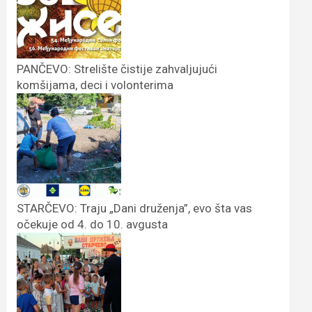
PANČEVO: Strelište čistije zahvaljujući
komšijama, deci i volonterima
STARČEVO: Traju „Dani druženja”, evo šta vas
očekuje od 4. do 10. avgusta