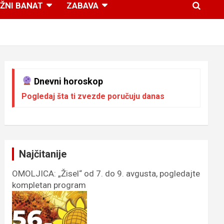
ŽNI BANAT
ZABAVA
Dnevni horoskop
Pogledaj šta ti zvezde poručuju danas
Najčitanije
OMOLJICA: „Žisel“ od 7. do 9. avgusta, pogledajte
kompletan program