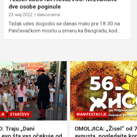
dve osobe poginule
23. мај 2022.
dakicorama
Težak udes dogodio se danas malo pre 18.30 na
Pančevačkom mostu u smeru ka Beogradu, kod…
JE
STARČEVO
MANIFESTACIJE
 Traju „Dani
OMOLJICA: „Žisel“ od 7
 evo šta vas očekuje od
avgusta, pogledajte k