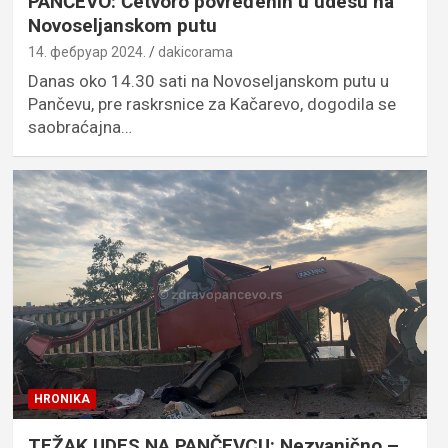
PANČEVO: Četvoro povređenih u udesu na
Novoseljanskom putu
14. фебруар 2024.
dakicorama
Danas oko 14.30 sati na Novoseljanskom putu u
Pančevu, pre raskrsnice za Kačarevo, dogodila se
saobraćajna…
HRONIKA
TEŽAK UDES NA PANČEVCU: Nezvanično –