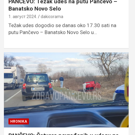
PANČEVO: Težak udes na putu Pančevo –
Banatsko Novo Selo
1. август 2024.
dakicorama
Težak udes dogodio se danas oko 17.30 sati na
putu Pančevo – Banatsko Novo Selo u…
HRONIKA