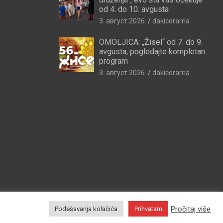
od 4. do 10. avgusta
3. август 2026.
dakicorama
OMOLJICA: „Žisel“ od 7. do 9.
avgusta, pogledajte kompletan
program
3. август 2026.
dakicorama
Pročitaj više
Podešavanja kolačića
Prihvatam