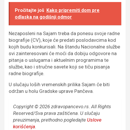
Pročitajte još
Kako pripremiti dom pre
odlaska na godišnji odmor
Nezaposleni na Sajam treba da ponesu svoje radne
biografije (CV), koje će predati poslodavcima kod
kojih budu konkurisali. Na štandu Nacionalne službe
svi zainteresovani će moći da dobiju odgovore na
pitanja o uslugama i aktuelnim programima te
službe, kao i stručne savete koji se tiču pisanja
radne biografije.
U slučaju loših vremenskih prilika Sajam će biti
održan u holu Gradske uprave Pančeva.
Copyright © 2026 zdravopancevo.rs. All Rights
Reserved/Sva prava zaštićena.
U slučaju
preuzimanja, prethodno pogledajte
Uslove
korišćenja
.