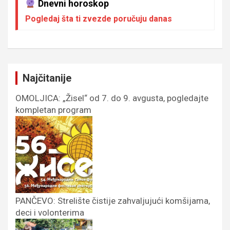
Dnevni horoskop
Pogledaj šta ti zvezde poručuju danas
Najčitanije
OMOLJICA: „Žisel“ od 7. do 9. avgusta, pogledajte
kompletan program
PANČEVO: Strelište čistije zahvaljujući komšijama,
deci i volonterima