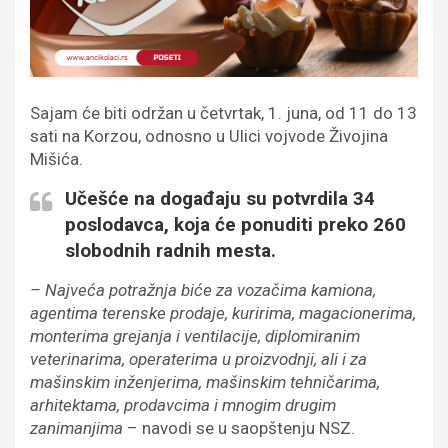
Sajam će biti održan u četvrtak, 1. juna, od 11 do 13
sati na Korzou, odnosno u Ulici vojvode Živojina
Mišića.
Učešće na događaju su potvrdila 34
poslodavca, koja će ponuditi preko 260
slobodnih radnih mesta.
– Najveća potražnja biće za vozačima kamiona,
agentima terenske prodaje, kuririma, magacionerima,
monterima grejanja i ventilacije, diplomiranim
veterinarima, operaterima u proizvodnji, ali i za
mašinskim inženjerima, mašinskim tehničarima,
arhitektama, prodavcima i mnogim drugim
zanimanjima
– navodi se u saopštenju NSZ.