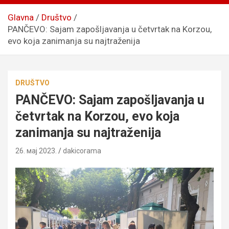
Glavna
Društvo
PANČEVO: Sajam zapošljavanja u četvrtak na Korzou,
evo koja zanimanja su najtraženija
DRUŠTVO
PANČEVO: Sajam zapošljavanja u
četvrtak na Korzou, evo koja
zanimanja su najtraženija
26. мај 2023.
dakicorama