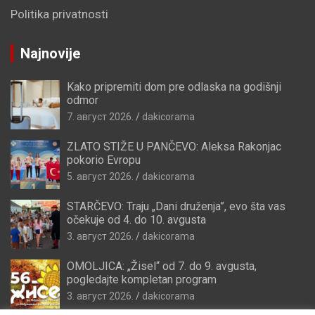
Politika privatnosti
Najnovije
Kako pripremiti dom pre odlaska na godišnji
odmor
7. август 2026.
dakicorama
ZLATO STIŽE U PANČEVO: Aleksa Rakonjac
pokorio Evropu
5. август 2026.
dakicorama
STARČEVO: Traju „Dani druženja”, evo šta vas
očekuje od 4. do 10. avgusta
3. август 2026.
dakicorama
OMOLJICA: „Žisel“ od 7. do 9. avgusta,
pogledajte kompletan program
3. август 2026.
dakicorama