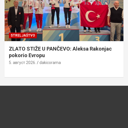
STRELJAŠTVO
ZLATO STIŽE U PANČEVO: Aleksa Rakonjac
pokorio Evropu
5. август 2026.
dakicorama