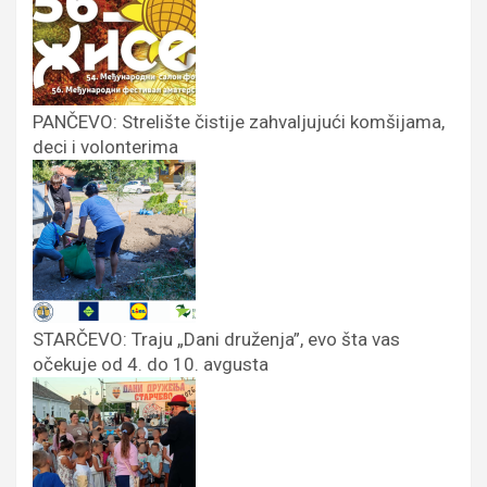
PANČEVO: Strelište čistije zahvaljujući komšijama,
deci i volonterima
STARČEVO: Traju „Dani druženja”, evo šta vas
očekuje od 4. do 10. avgusta