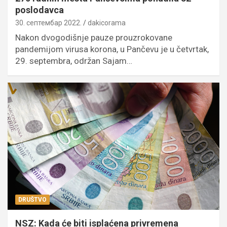
poslodavca
30. септембар 2022.
dakicorama
Nakon dvogodišnje pauze prouzrokovane
pandemijom virusa korona, u Pančevu je u četvrtak,
29. septembra, održan Sajam…
DRUŠTVO
NSZ: Kada će biti isplaćena privremena