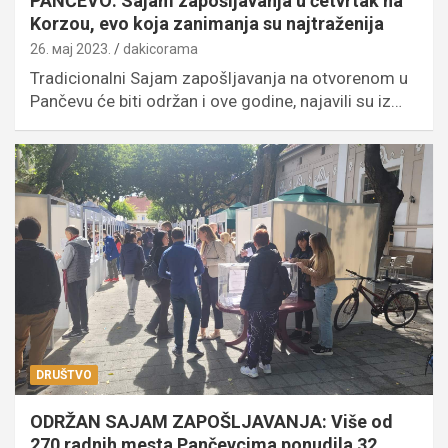
PANČEVO: Sajam zapošljavanja u četvrtak na
Korzou, evo koja zanimanja su najtraženija
26. мај 2023.
dakicorama
Tradicionalni Sajam zapošljavanja na otvorenom u
Pančevu će biti održan i ove godine, najavili su iz…
DRUŠTVO
ODRŽAN SAJAM ZAPOŠLJAVANJA: Više od
270 radnih mesta Pančevcima ponudila 32