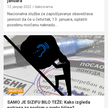
januara
12. јануар 2022.
dakicorama
Nacionalna služba za zapošljavanje obaveštava
javnost da će u četvrtak, 13. januara, isplatiti
posebnu novčanu naknadu…
DRUŠTVO
SAMO JE SIZIFU BILO TEŽE: Kako izgleda
potraga za poslom u svetu tišine?