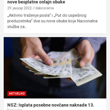
nove besplatne onlajn obuke
29. јануар 2022.
dakicorama
„Aktivno traženje posla“ i „Put do uspešnog
preduzetnika“ dve su nove obuke koje Nacionalna
služba za…
AKTUELNO
NSZ: Isplata posebne novčane naknade 13.