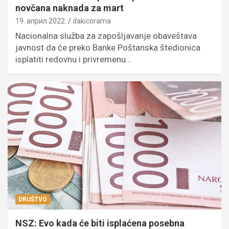
novčana naknada za mart
19. април 2022.
dakicorama
Nacionalna služba za zapošljavanje obaveštava
javnost da će preko Banke Poštanska štedionica
isplatiti redovnu i privremenu…
DRUŠTVO
NSZ: Evo kada će biti isplaćena posebna