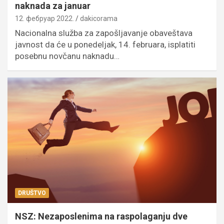
naknada za januar
12. фебруар 2022.
dakicorama
Nacionalna služba za zapošljavanje obaveštava
javnost da će u ponedeljak, 14. februara, isplatiti
posebnu novčanu naknadu…
DRUŠTVO
NSZ: Nezaposlenima na raspolaganju dve