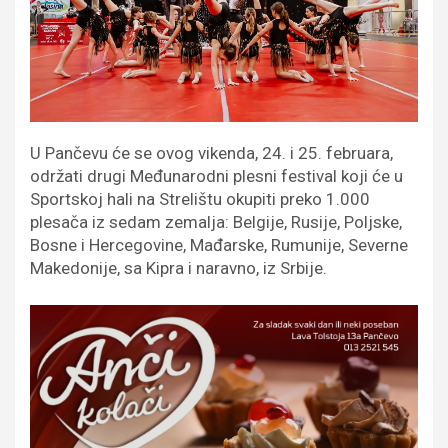
U Pančevu će se ovog vikenda, 24. i 25. februara,
održati drugi Međunarodni plesni festival koji će u
Sportskoj hali na Strelištu okupiti preko 1.000
plesača iz sedam zemalja: Belgije, Rusije, Poljske,
Bosne i Hercegovine, Mađarske, Rumunije, Severne
Makedonije, sa Kipra i naravno, iz Srbije.