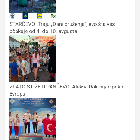
STARČEVO: Traju „Dani druženja”, evo šta vas
očekuje od 4. do 10. avgusta
ZLATO STIŽE U PANČEVO: Aleksa Rakonjac pokorio
Evropu