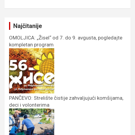
Najčitanije
OMOLJICA: „Žisel“ od 7. do 9. avgusta, pogledajte
kompletan program
PANČEVO: Strelište čistije zahvaljujući komšijama,
deci i volonterima