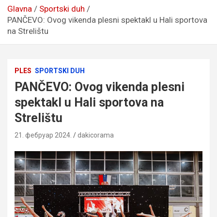
Glavna
Sportski duh
PANČEVO: Ovog vikenda plesni spektakl u Hali sportova
na Strelištu
PLES
SPORTSKI DUH
PANČEVO: Ovog vikenda plesni
spektakl u Hali sportova na
Strelištu
21. фебруар 2024.
dakicorama