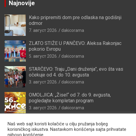
Najnovije
Kako pripremiti dom pre odlaska na godišnji
odmor
7. август 2026.
dakicorama
ZLATO STIŽE U PANČEVO: Aleksa Rakonjac
pokorio Evropu
5. август 2026.
dakicorama
STARČEVO: Traju „Dani druženja”, evo šta vas
očekuje od 4. do 10. avgusta
3. август 2026.
dakicorama
OMOLJICA: „Žisel“ od 7. do 9. avgusta,
pogledajte kompletan program
3. август 2026.
dakicorama
Naš web sajt koristi kolačiće u cilju pružanja boljeg
korisničkog iskustva. Nastavkom korišćenja sajta prihvatate
njihovo korišćenje.