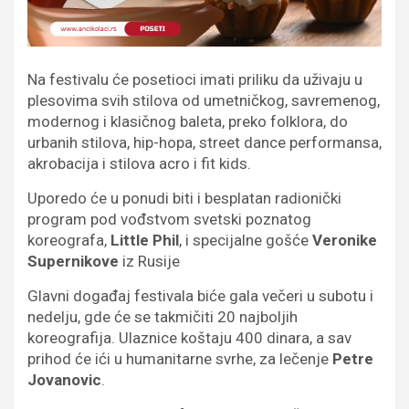
Na festivalu će posetioci imati priliku da uživaju u
plesovima svih stilova od umetničkog, savremenog,
modernog i klasičnog baleta, preko folklora, do
urbanih stilova, hip-hopa, street dance performansa,
akrobacija i stilova acro i fit kids.
Uporedo će u ponudi biti i besplatan radionički
program pod vođstvom svetski poznatog
koreografa,
Little Phil
, i specijalne gošće
Veronike
Supernikove
iz Rusije
Glavni događaj festivala biće gala večeri u subotu i
nedelju, gde će se takmičiti 20 najboljih
koreografija. Ulaznice koštaju 400 dinara, a sav
prihod će ići u humanitarne svrhe, za lečenje
Petre
Jovanovic
.