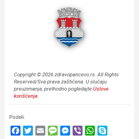
Copyright © 2026 zdravopancevo.rs. All Rights
Reserved/Sva prava zaštićena.
U slučaju
preuzimanja, prethodno pogledajte
Uslove
korišćenja
.
Podeli:
F
T
E
M
M
Vi
W
S