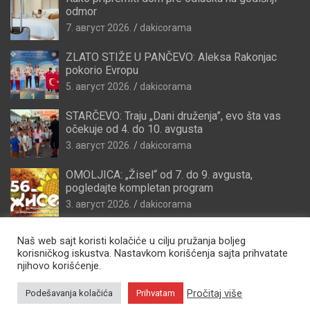
odmor
7. август 2026.
dakicorama
ZLATO STIŽE U PANČEVO: Aleksa Rakonjac
pokorio Evropu
5. август 2026.
dakicorama
STARČEVO: Traju „Dani druženja”, evo šta vas
očekuje od 4. do 10. avgusta
3. август 2026.
dakicorama
OMOLJICA: „Žisel“ od 7. do 9. avgusta,
pogledajte kompletan program
3. август 2026.
dakicorama
Naš web sajt koristi kolačiće u cilju pružanja boljeg
korisničkog iskustva. Nastavkom korišćenja sajta prihvatate
njihovo korišćenje.
Pročitaj više
Podešavanja kolačića
Prihvatam
Copyright © 2026
Zdravo Pančevo