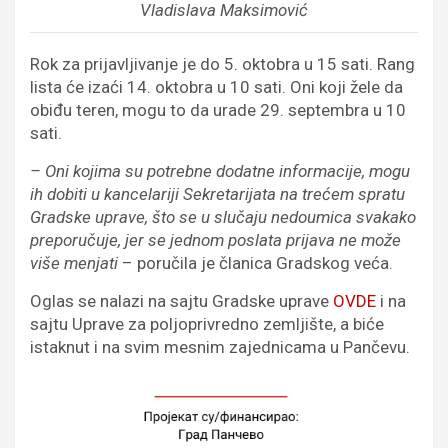
Vladislava Maksimović
Rok za prijavljivanje je do 5. oktobra u 15 sati. Rang
lista će izaći 14. oktobra u 10 sati. Oni koji žele da
obiđu teren, mogu to da urade 29. septembra u 10
sati.
– Oni kojima su potrebne dodatne informacije, mogu
ih dobiti u kancelariji Sekretarijata na trećem spratu
Gradske uprave, što se u slučaju nedoumica svakako
preporučuje, jer se jednom poslata prijava ne može
više menjati
– poručila je članica Gradskog veća.
Oglas se nalazi na sajtu Gradske uprave
OVDE
i na
sajtu Uprave za poljoprivredno zemljište, a biće
istaknut i na svim mesnim zajednicama u Pančevu.