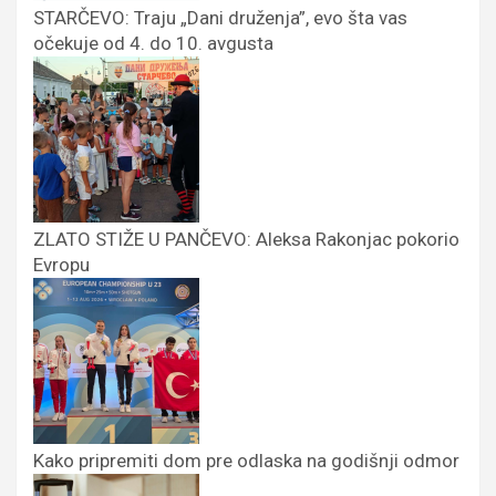
STARČEVO: Traju „Dani druženja”, evo šta vas
očekuje od 4. do 10. avgusta
ZLATO STIŽE U PANČEVO: Aleksa Rakonjac pokorio
Evropu
Kako pripremiti dom pre odlaska na godišnji odmor