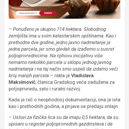
– Ponuđeno je ukupno 714 hektara. Slobodnog
zemljišta ima u svim katastarskim opštinama. Kao i
prethodne dve godine, jedno javno nadmetanje je
jedna parcela, jer smo gledali da izađemo u susret
poljoprivrednicima. Na njihovu inicijativu više
nemamo nekoliko parcela u sklopu jednog javnog
nadmetanja i na taj način smo uspeli da izdamo veći
broj manjih parcela
– rekla je
Vladislava
Maksimović
, članica Gradskog veća zadužena za
poljoprivredu, selo i ruralni razvoj.
Kada je reč o neophodnoj dokumentaciji, ona je ista
kao i prethodnih godina, a prijave se predaju onlajn.
– Uslovi za fizička lica su da imaju 0,5 hektara, da su
upisani u registar poljoprivrednih gazdinstava i da