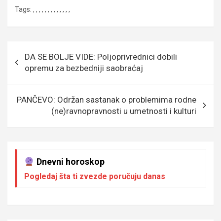
a
wi
m
es
es
b
h
ky
Tags:
,
,
,
,
,
,
,
,
,
,
,
,
,
ce
tt
ail
s
se
er
at
p
b
er
a
n
s
e
o
g
g
A
Кретање
DA SE BOLJE VIDE: Poljoprivrednici dobili
o
e
er
p
чланка
opremu za bezbedniji saobraćaj
k
p
PANČEVO: Održan sastanak o problemima rodne
(ne)ravnopravnosti u umetnosti i kulturi
Dnevni horoskop
Pogledaj šta ti zvezde poručuju danas