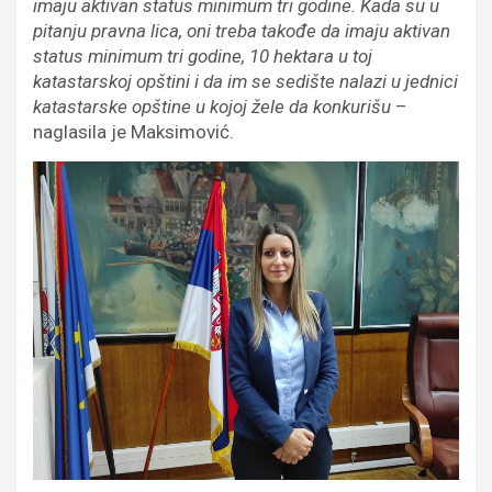
imaju aktivan status minimum tri godine. Kada su u
pitanju pravna lica, oni treba takođe da imaju aktivan
status minimum tri godine, 10 hektara u toj
katastarskoj opštini i da im se sedište nalazi u jednici
katastarske opštine u kojoj žele da konkurišu
–
naglasila je Maksimović.