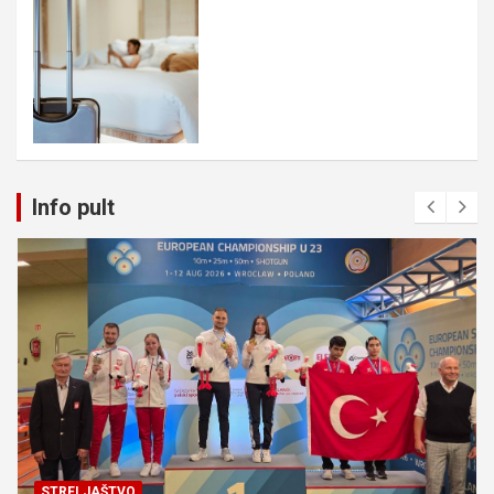
Info pult
STRELJAŠTVO