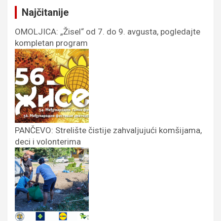
Najčitanije
OMOLJICA: „Žisel“ od 7. do 9. avgusta, pogledajte
kompletan program
PANČEVO: Strelište čistije zahvaljujući komšijama,
deci i volonterima