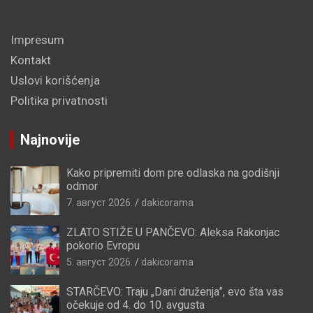
Impresum
Kontakt
Uslovi korišćenja
Politika privatnosti
Najnovije
Kako pripremiti dom pre odlaska na godišnji
odmor
7. август 2026.
dakicorama
ZLATO STIŽE U PANČEVO: Aleksa Rakonjac
pokorio Evropu
5. август 2026.
dakicorama
STARČEVO: Traju „Dani druženja”, evo šta vas
očekuje od 4. do 10. avgusta