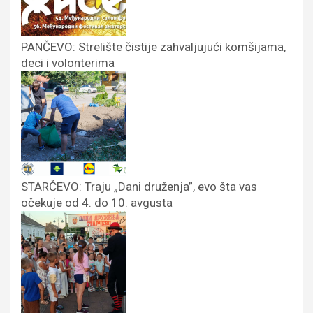
PANČEVO: Strelište čistije zahvaljujući komšijama,
deci i volonterima
STARČEVO: Traju „Dani druženja”, evo šta vas
očekuje od 4. do 10. avgusta