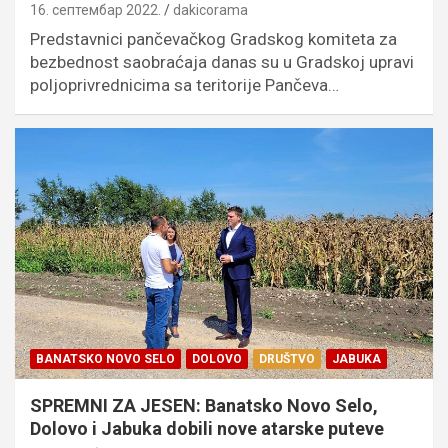
16. септембар 2022.
dakicorama
Predstavnici pančevačkog Gradskog komiteta za
bezbednost saobraćaja danas su u Gradskoj upravi
poljoprivrednicima sa teritorije Pančeva…
BANATSKO NOVO SELO
DOLOVO
DRUŠTVO
JABUKA
SPREMNI ZA JESEN: Banatsko Novo Selo,
Dolovo i Jabuka dobili nove atarske puteve