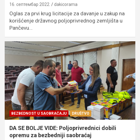
16. септембар 2022.
dakicorama
Oglas za prvi krug licitacije za davanje u zakup na
korišćenje državnog poljoprivrednog zemljišta u
Pančevu…
BEZBEDNOST U SAOBRAĆAJU
DRUŠTVO
DA SE BOLJE VIDE: Poljoprivrednici dobili
opremu za bezbedniji saobraćaj