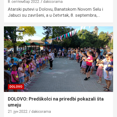
8. септембар 2022.
dakicorama
Atarski putevi u Dolovu, Banatskom Novom Selu i
Jabuci su završeni, a u četvrtak, 8. septembra,…
DOLOVO
DOLOVO: Predškolci na priredbi pokazali šta
umeju
21. јун 2022.
dakicorama