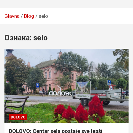
Glavna
Blog
selo
Ознака:
selo
DOLOVO
DOLOVO: Centar sela postaje sve lepši