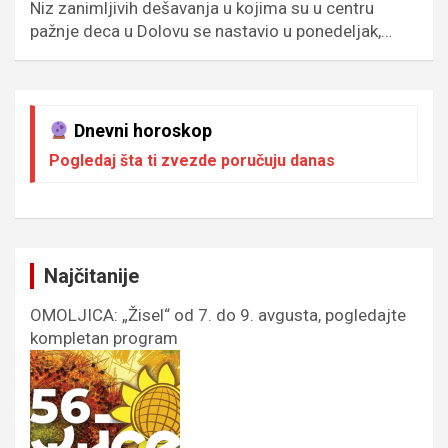
Niz zanimljivih dešavanja u kojima su u centru
pažnje deca u Dolovu se nastavio u ponedeljak,…
Dnevni horoskop
Pogledaj šta ti zvezde poručuju danas
Najčitanije
OMOLJICA: „Žisel“ od 7. do 9. avgusta, pogledajte
kompletan program