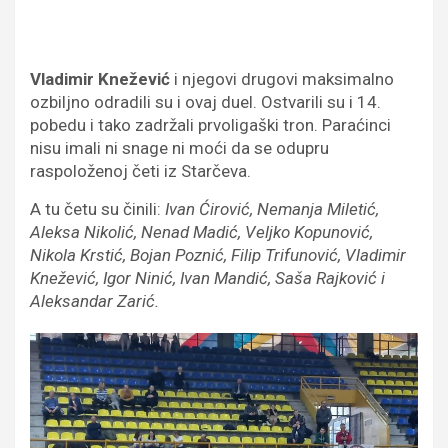
Vladimir Knežević
i njegovi drugovi maksimalno
ozbiljno odradili su i ovaj duel. Ostvarili su i 14.
pobedu i tako zadržali prvoligaški tron. Paraćinci
nisu imali ni snage ni moći da se odupru
raspoloženoj četi iz Starčeva.
A tu četu su činili:
Ivan Ćirović, Nemanja Miletić,
Aleksa Nikolić, Nenad Madić, Veljko Kopunović,
Nikola Krstić, Bojan Poznić, Filip Trifunović, Vladimir
Knežević, Igor Ninić, Ivan Mandić, Saša Rajković i
Aleksandar Zarić.