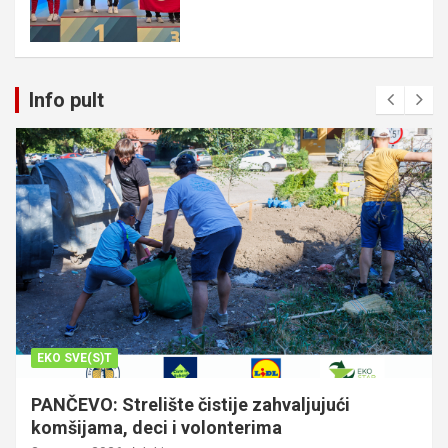
Info pult
EKO SVE(S)T
PANČEVO: Strelište čistije zahvaljujući
komšijama, deci i volonterima