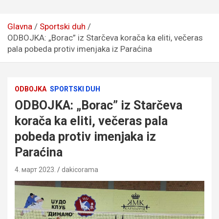
Glavna
Sportski duh
ODBOJKA: „Borac” iz Starčeva korača ka eliti, večeras
pala pobeda protiv imenjaka iz Paraćina
ODBOJKA
SPORTSKI DUH
ODBOJKA: „Borac” iz Starčeva
korača ka eliti, večeras pala
pobeda protiv imenjaka iz
Paraćina
4. март 2023.
dakicorama