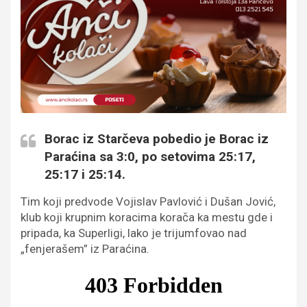
Borac iz Starčeva pobedio je Borac iz
Paraćina sa 3:0, po setovima 25:17,
25:17 i 25:14.
Tim koji predvode Vojislav Pavlović i Dušan Jović,
klub koji krupnim koracima korača ka mestu gde i
pripada, ka Superligi, lako je trijumfovao nad
„fenjerašem” iz Paraćina.