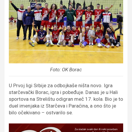
Foto: OK Borac
U Prvoj ligi Srbije za odbojkaše ništa novo. Igra
starčevački Borac, igra i pobeđuje. Danas je u Hali
sportova na Strelištu odigran meč 17. kola. Bio je to
duel imenjaka iz Starčeva i Paraćina, a ono što je
bilo očekivano – ostvarilo se.