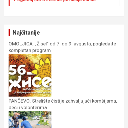
Najčitanije
OMOLJICA: „Žisel“ od 7. do 9. avgusta, pogledajte
kompletan program
PANČEVO: Strelište čistije zahvaljujući komšijama,
deci i volonterima