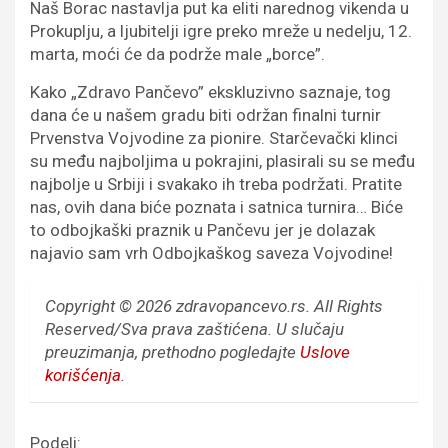
Naš Borac nastavlja put ka eliti narednog vikenda u
Prokuplju, a ljubitelji igre preko mreže u nedelju, 12.
marta, moći će da podrže male „borce”.
Kako „Zdravo Pančevo” ekskluzivno saznaje, tog
dana će u našem gradu biti održan finalni turnir
Prvenstva Vojvodine za pionire. Starčevački klinci
su među najboljima u pokrajini, plasirali su se među
najbolje u Srbiji i svakako ih treba podržati. Pratite
nas, ovih dana biće poznata i satnica turnira… Biće
to odbojkaški praznik u Pančevu jer je dolazak
najavio sam vrh Odbojkaškog saveza Vojvodine!
Copyright © 2026 zdravopancevo.rs. All Rights
Reserved/Sva prava zaštićena.
U slučaju
preuzimanja, prethodno pogledajte
Uslove
korišćenja
.
Podeli: