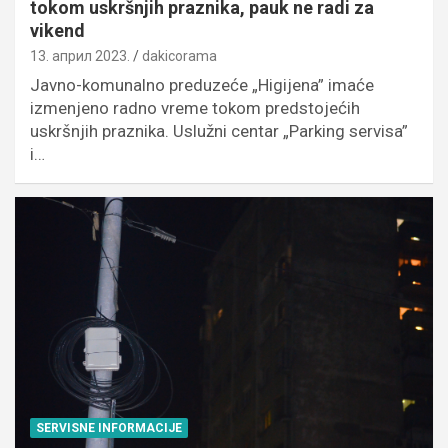
tokom uskršnjih praznika, pauk ne radi za
vikend
13. април 2023.
dakicorama
Javno-komunalno preduzeće „Higijena” imaće
izmenjeno radno vreme tokom predstojećih
uskršnjih praznika. Uslužni centar „Parking servisa”
i…
SERVISNE INFORMACIJE