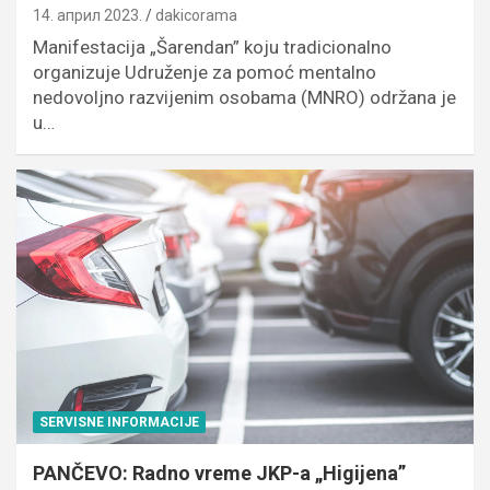
14. април 2023.
dakicorama
Manifestacija „Šarendan” koju tradicionalno
organizuje Udruženje za pomoć mentalno
nedovoljno razvijenim osobama (MNRO) održana je
u…
SERVISNE INFORMACIJE
PANČEVO: Radno vreme JKP-a „Higijena”