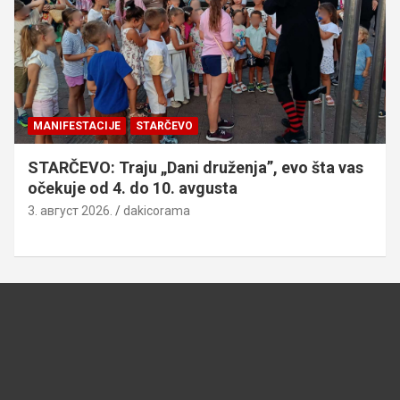
MANIFESTACIJE
STARČEVO
STARČEVO: Traju „Dani druženja”, evo šta vas
očekuje od 4. do 10. avgusta
3. август 2026.
dakicorama