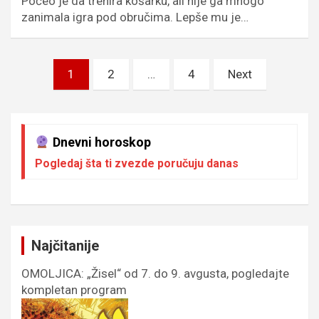
Počeo je da trenira košarku, ali nije ga mnogo
zanimala igra pod obručima. Lepše mu je…
Пагинација
1
2
…
4
Next
чланака
Dnevni horoskop
Pogledaj šta ti zvezde poručuju danas
Najčitanije
OMOLJICA: „Žisel“ od 7. do 9. avgusta, pogledajte
kompletan program