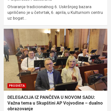
Otvaranje tradicionalnog 6. Uskršnjeg bazara
upriličeno je u četvrtak, 6. aprila, u Kulturnom centru
uz bogat…
PROSVETA
DELEGACIJA IZ PANČEVA U NOVOM SADU:
Važna tema u Skupštini AP Vojvodine – dualno
obrazovanje