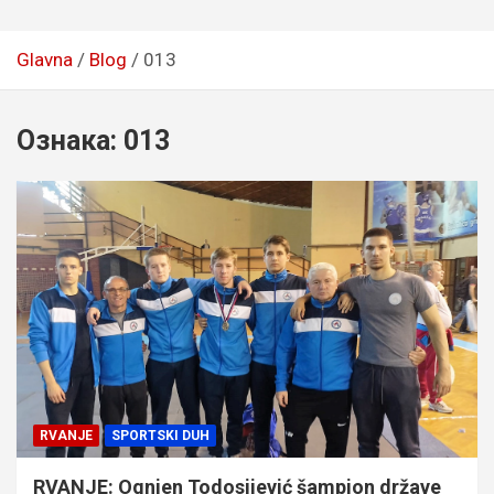
Glavna
Blog
013
Ознака:
013
RVANJE
SPORTSKI DUH
RVANJE: Ognjen Todosijević šampion države