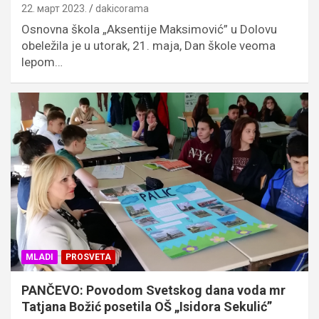
22. март 2023.
dakicorama
Osnovna škola „Aksentije Maksimović” u Dolovu
obeležila je u utorak, 21. maja, Dan škole veoma
lepom…
MLADI
PROSVETA
PANČEVO: Povodom Svetskog dana voda mr
Tatjana Božić posetila OŠ „Isidora Sekulić”