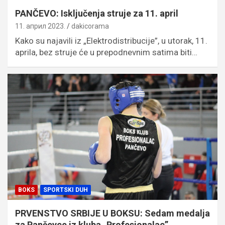
PANČEVO: Isključenja struje za 11. april
11. април 2023.
dakicorama
Kako su najavili iz „Elektrodistribucije”, u utorak, 11.
aprila, bez struje će u prepodnevnim satima biti…
BOKS
SPORTSKI DUH
PRVENSTVO SRBIJE U BOKSU: Sedam medalja
za Pančevce iz kluba „Profesionalac”