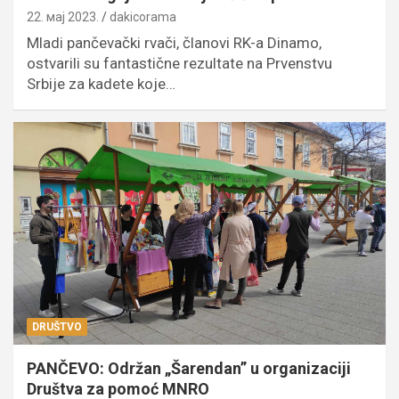
22. мај 2023.
dakicorama
Mladi pančevački rvači, članovi RK-a Dinamo,
ostvarili su fantastične rezultate na Prvenstvu
Srbije za kadete koje…
DRUŠTVO
PANČEVO: Održan „Šarendan” u organizaciji
Društva za pomoć MNRO