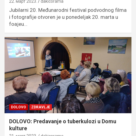
22. март 2023.
dakicorama
Jubilarni 20. Međunarodni festival podvodnog filma
i fotografije otvoren je u ponedeljak 20. marta u
foajeu…
DOLOVO
ZDRAVLJE
DOLOVO: Predavanje o tuberkulozi u Domu
kulture
21. март 2023.
dakicorama