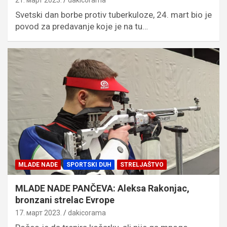
Svetski dan borbe protiv tuberkuloze, 24. mart bio je
povod za predavanje koje je na tu…
MLADE NADE
SPORTSKI DUH
STRELJAŠTVO
MLADE NADE PANČEVA: Aleksa Rakonjac,
bronzani strelac Evrope
17. март 2023.
dakicorama