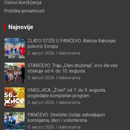
Uslovi korišćenja
Politika privatnosti
Najnovije
ZLATO STIŽE U PANČEVO: Aleksa Rakonjac
pokorio Evropu
5. август 2026.
dakicorama
STARČEVO: Traju „Dani druženja”, evo šta vas
očekuje od 4. do 10. avgusta
3. август 2026.
dakicorama
OMOLJICA: „Žisel“ od 7. do 9. avgusta,
pogledajte kompletan program
3. август 2026.
dakicorama
PANČEVO: Strelište čistije zahvaljujući
komšijama, deci i volonterima
3. август 2026.
dakicorama