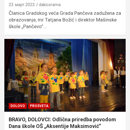
23. март 2023.
dakicorama
Članica Gradskog veća Grada Pančeva zadužena za
obrazovanje, mr Tatjana Božić i direktor Mašinske
škole „Pančevo”…
DOLOVO
PROSVETA
BRAVO, DOLOVCI: Odlična priredba povodom
Dana škole OŠ „Aksentije Maksimović”