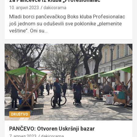
10. април 2023.
dakicorama
Mladi borci pančevačkog Boks kluba Profesionalac
još jednom su oduševili sve poklonike „plemenite
veštine”. Oni su…
DRUŠTVO
PANČEVO: Otvoren Uskršnji bazar
7. април 2023.
dakicorama