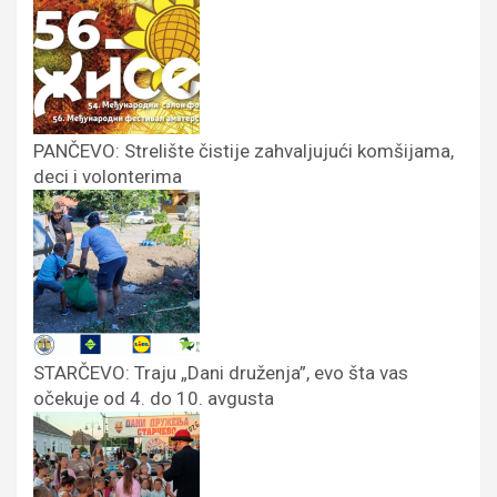
PANČEVO: Strelište čistije zahvaljujući komšijama,
deci i volonterima
STARČEVO: Traju „Dani druženja”, evo šta vas
očekuje od 4. do 10. avgusta