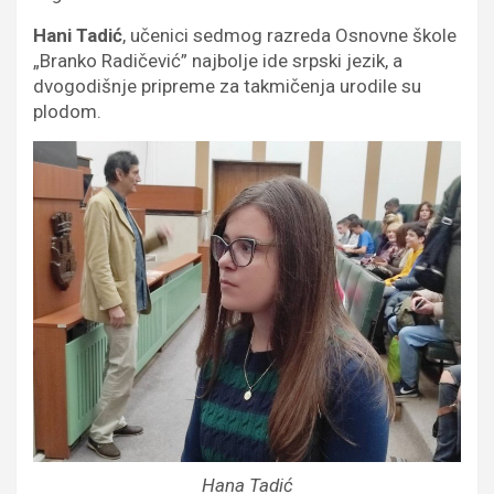
Hani Tadić
, učenici sedmog razreda Osnovne škole
„Branko Radičević” najbolje ide srpski jezik, a
dvogodišnje pripreme za takmičenja urodile su
plodom.
Hana Tadić