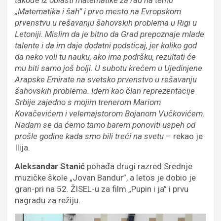
„Matematika i šah” i prvo mesto na Evropskom
prvenstvu u rešavanju šahovskih problema u Rigi u
Letoniji. Mislim da je bitno da Grad prepoznaje mlade
talente i da im daje dodatni podsticaj, jer koliko god
da neko voli tu nauku, ako ima podršku, rezultati će
mu biti samo još bolji. U subotu krećem u Ujedinjene
Arapske Emirate na svetsko prvenstvo u rešavanju
šahovskih problema. Idem kao član reprezentacije
Srbije zajedno s mojim trenerom Mariom
Kovačevićem i velemajstorom Bojanom Vučkovićem.
Nadam se da ćemo tamo barem ponoviti uspeh od
prošle godine kada smo bili treći na svetu
– rekao je
Ilija.
Aleksandar Stanić
pohađa drugi razred Srednje
muzičke škole „Jovan Bandur”, a letos je dobio je
gran-pri na 52. ŽISEL-u za film „Pupin i ja” i prvu
nagradu za režiju.