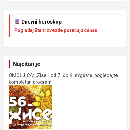
Dnevni horoskop
Pogledaj šta ti zvezde poručuju danas
Najčitanije
OMOLJICA: „Žisel“ od 7. do 9. avgusta, pogledajte
kompletan program