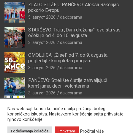
ZLATO STIŽE U PANČEVO: Aleksa Rakonjac
pokorio Evropu
5. август 2026.
dakicorama
STARČEVO: Traju „Dani druženja”, evo šta vas
očekuje od 4. do 10. avgusta
3. август 2026.
dakicorama
OMOLJICA: „Žisel“ od 7. do 9. avgusta,
pogledajte kompletan program
3. август 2026.
dakicorama
PANČEVO: Strelište čistije zahvaljujući
komšijama, deci i volonterima
3. август 2026.
dakicorama
Naš web sajt koristi kolačiće u cilju pružanja boljeg
korisničkog iskustva. Nastavkom korišćenja sajta prihvatate
njihovo korišćenje.
Pročitaj više
Podešavanja kolačića
Prihvatam