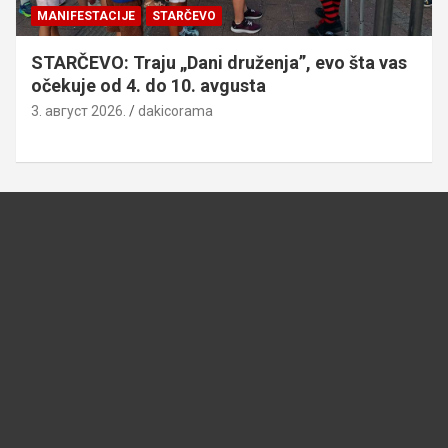
MANIFESTACIJE
STARČEVO
STARČEVO: Traju „Dani druženja”, evo šta vas
očekuje od 4. do 10. avgusta
3. август 2026.
dakicorama