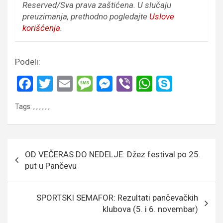
Reserved/Sva prava zaštićena.
U slučaju
preuzimanja, prethodno pogledajte
Uslove
korišćenja
.
Podeli:
F
T
E
M
M
Vi
W
S
a
wi
m
es
es
b
h
ky
Tags:
,
,
,
,
,
,
ce
tt
ail
s
se
er
at
p
b
er
a
n
s
e
o
g
g
A
Кретање
OD VEČERAS DO NEDELJE: Džez festival po 25.
o
e
er
p
чланка
put u Pančevu
k
p
SPORTSKI SEMAFOR: Rezultati pančevačkih
klubova (5. i 6. novembar)