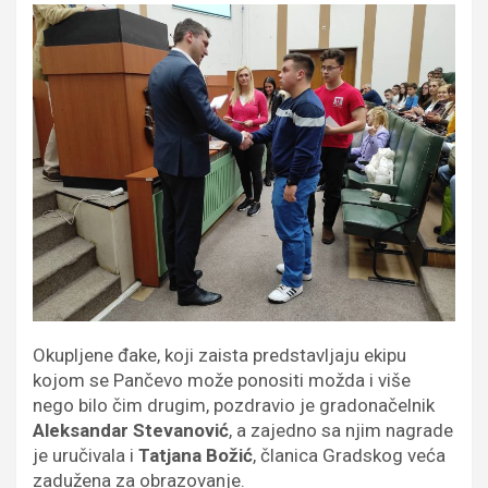
Okupljene đake, koji zaista predstavljaju ekipu
kojom se Pančevo može ponositi možda i više
nego bilo čim drugim, pozdravio je gradonačelnik
Aleksandar Stevanović
, a zajedno sa njim nagrade
je uručivala i
Tatjana Božić
, članica Gradskog veća
zadužena za obrazovanje.