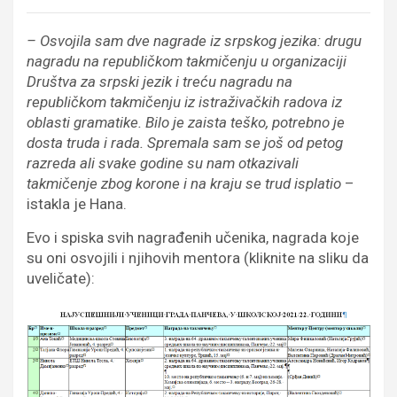
– Osvojila sam dve nagrade iz srpskog jezika: drugu
nagradu na republičkom takmičenju u organizaciji
Društva za srpski jezik i treću nagradu na
republičkom takmičenju iz istraživačkih radova iz
oblasti gramatike. Bilo je zaista teško, potrebno je
dosta truda i rada. Spremala sam se još od petog
razreda ali svake godine su nam otkazivali
takmičenje zbog korone i na kraju se trud isplatio
–
istakla je Hana.
Evo i spiska svih nagrađenih učenika, nagrada koje
su oni osvojili i njihovih mentora (kliknite na sliku da
uveličate):