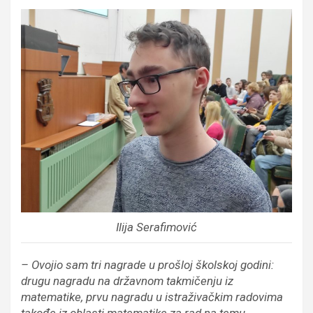
Ilija Serafimović
– Ovojio sam tri nagrade u prošloj školskoj godini:
drugu nagradu na državnom takmičenju iz
matematike, prvu nagradu u istraživačkim radovima
takođe iz oblasti matematike za rad na temu