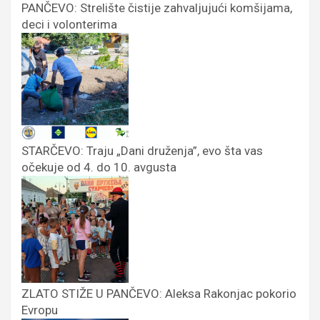
PANČEVO: Strelište čistije zahvaljujući komšijama,
deci i volonterima
STARČEVO: Traju „Dani druženja”, evo šta vas
očekuje od 4. do 10. avgusta
ZLATO STIŽE U PANČEVO: Aleksa Rakonjac pokorio
Evropu