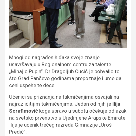
Mnogi od nagrađenih đaka svoje znanje
usavršavaju u Regionalnom centru za talente
„Mihajlo Pupin”. Dr Dragoljub Cucić je pohvalio to
što Grad Pančevo godinama prepoznaje i ume da
ceni uspehe te dece.
Učenici su priznanja na takmičenjima osvajali na
najrazličitijim takmičenjima. Jedan od njih je
Ilija
Serafimović
koga upravo u subotu očekuje odlazak
na svetsko prvenstvo u Ujedinjene Arapske Emirate.
Ilija je učenik trećeg razreda Gimnazije „Uroš
Predić”.