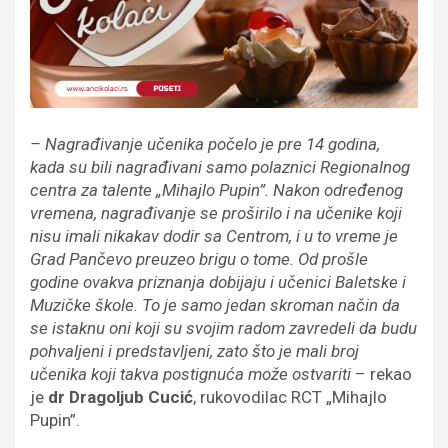
– Nagrađivanje učenika počelo je pre 14 godina,
kada su bili nagrađivani samo polaznici Regionalnog
centra za talente „Mihajlo Pupin”. Nakon određenog
vremena, nagrađivanje se proširilo i na učenike koji
nisu imali nikakav dodir sa Centrom, i u to vreme je
Grad Pančevo preuzeo brigu o tome. Od prošle
godine ovakva priznanja dobijaju i učenici Baletske i
Muzičke škole. To je samo jedan skroman način da
se istaknu oni koji su svojim radom zavredeli da budu
pohvaljeni i predstavljeni, zato što je mali broj
učenika koji takva postignuća može ostvariti
– rekao
je
dr Dragoljub Cucić
, rukovodilac RCT „Mihajlo
Pupin”.