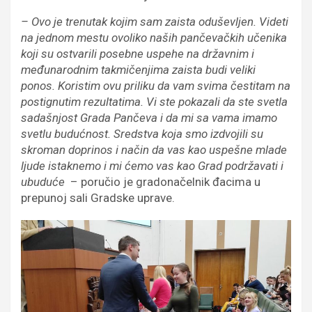
– Ovo je trenutak kojim sam zaista oduševljen. Videti
na jednom mestu ovoliko naših pančevačkih učenika
koji su ostvarili posebne uspehe na državnim i
međunarodnim takmičenjima zaista budi veliki
ponos. Koristim ovu priliku da vam svima čestitam na
postignutim rezultatima. Vi ste pokazali da ste svetla
sadašnjost Grada Pančeva i da mi sa vama imamo
svetlu budućnost. Sredstva koja smo izdvojili su
skroman doprinos i način da vas kao uspešne mlade
ljude istaknemo i mi ćemo vas kao Grad podržavati i
ubuduće
– poručio je gradonačelnik đacima u
prepunoj sali Gradske uprave.