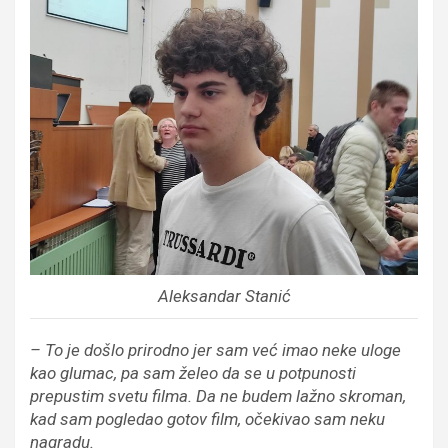
Aleksandar Stanić
– To je došlo prirodno jer sam već imao neke uloge
kao glumac, pa sam želeo da se u potpunosti
prepustim svetu filma. Da ne budem lažno skroman,
kad sam pogledao gotov film, očekivao sam neku
nagradu.