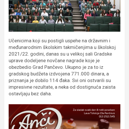
Učenicima koji su postigli uspehe na državnim i
međunarodnim školskim takmičenjima u školskoj
2021/22. godini, danas su u velikoj sali Gradske
uprave dodeljene novčane nagrade koje je
obezbedio Grad Pančevo. Ukupno je za to iz
gradskog budžeta izdvojena 771.000 dinara, a
priznanja je dobilo 114 đaka. Svi oni ostvarili su
impresivne rezultate, a neka od dostignuća zaista
ostavljaju bez daha.