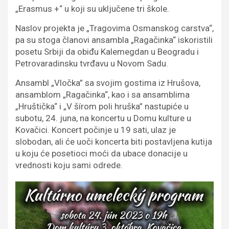
„Erasmus +“ u koji su uključene tri škole.
Naslov projekta je „Tragovima Osmanskog carstva“,
pa su stoga članovi ansambla „Ragačinka“ iskoristili
posetu Srbiji da obiđu Kalemegdan u Beogradu i
Petrovaradinsku tvrđavu u Novom Sadu.
Ansambl „Vločka” sa svojim gostima iz Hrušova,
ansamblom „Ragačinka“, kao i sa ansamblima
„Hruštička“ i „V šírom poli hruška” nastupiće u
subotu, 24. juna, na koncertu u Domu kulture u
Kovačici. Koncert počinje u 19 sati, ulaz je
slobodan, ali će uoči koncerta biti postavljena kutija
u koju će posetioci moći da ubace donacije u
vrednosti koju sami odrede.