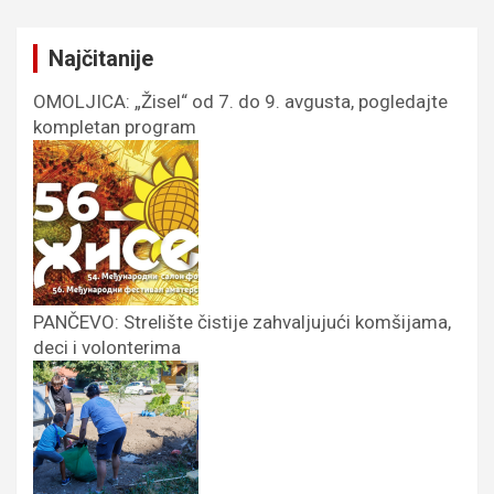
Najčitanije
OMOLJICA: „Žisel“ od 7. do 9. avgusta, pogledajte
kompletan program
PANČEVO: Strelište čistije zahvaljujući komšijama,
deci i volonterima