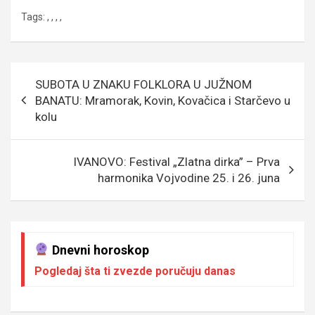
a
wi
m
es
es
b
h
ky
Tags:
,
,
,
,
ce
tt
ail
s
se
er
at
p
b
er
a
n
s
e
o
g
g
A
Кретање
SUBOTA U ZNAKU FOLKLORA U JUŽNOM
o
e
er
p
чланка
BANATU: Mramorak, Kovin, Kovačica i Starčevo u
k
p
kolu
IVANOVO: Festival „Zlatna dirka” – Prva
harmonika Vojvodine 25. i 26. juna
Dnevni horoskop
Pogledaj šta ti zvezde poručuju danas