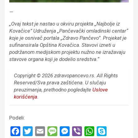
—
„Ovaj tekst je nastao u okviru projekta „Najbolje iz
Кovačice” Udruženja „Pančevački omladinski centar“
koje je osnivač portala „Zdravo Pančevo”. Projekat je
sufinansirala Opština Кovačica. Stavovi izneti u
podržanom medijskom projektu nužno ne izražavaju
stavove organa koji je dodelio sredstva.“
Copyright © 2026 zdravopancevo.rs. All Rights
Reserved/Sva prava zaštićena.
U slučaju
preuzimanja, prethodno pogledajte
Uslove
korišćenja
.
Podeli:
F
T
E
M
M
Vi
W
S