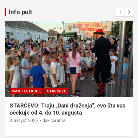
Info pult
MANIFESTACIJE
STARČEVO
STARČEVO: Traju „Dani druženja”, evo šta vas
očekuje od 4. do 10. avgusta
3. август 2026.
dakicorama