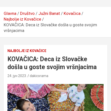
Glavna
Društvo
Južni Banat
Kovačica
Najbolje iz Kovačice
KOVAČICA: Deca iz Slovačke došla u goste svojim
vršnjacima
NAJBOLJE IZ KOVAČICE
KOVAČICA: Deca iz Slovačke
došla u goste svojim vršnjacima
24. јун 2023.
dakicorama