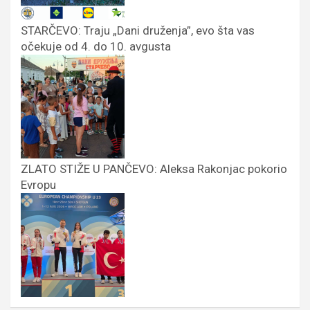
STARČEVO: Traju „Dani druženja”, evo šta vas
očekuje od 4. do 10. avgusta
ZLATO STIŽE U PANČEVO: Aleksa Rakonjac pokorio
Evropu