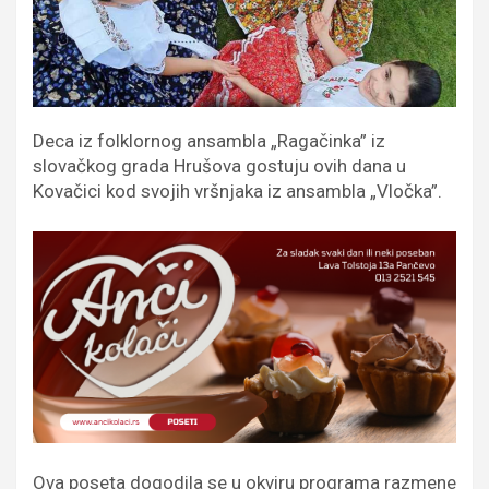
Deca iz folklornog ansambla „Ragačinka” iz
slovačkog grada Hrušova gostuju ovih dana u
Kovačici kod svojih vršnjaka iz ansambla „Vločka”.
Ova poseta dogodila se u okviru programa razmene