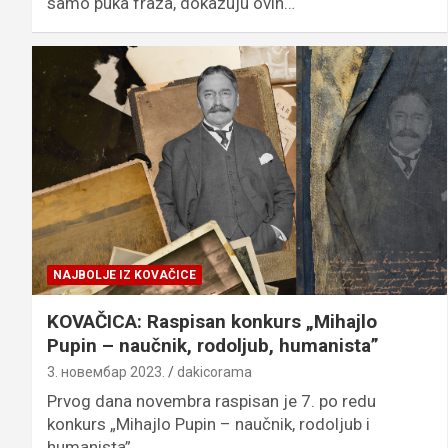
samo puka fraza, dokazuju ovih…
NAJBOLJE IZ KOVAČICE
KOVAČICA: Raspisan konkurs „Mihajlo
Pupin – naučnik, rodoljub, humanista”
3. новембар 2023.
dakicorama
Prvog dana novembra raspisan je 7. po redu
konkurs „Mihajlo Pupin – naučnik, rodoljub i
humanista”…