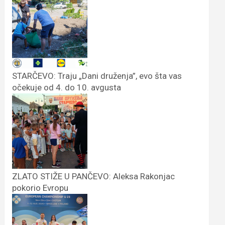
STARČEVO: Traju „Dani druženja”, evo šta vas
očekuje od 4. do 10. avgusta
ZLATO STIŽE U PANČEVO: Aleksa Rakonjac
pokorio Evropu