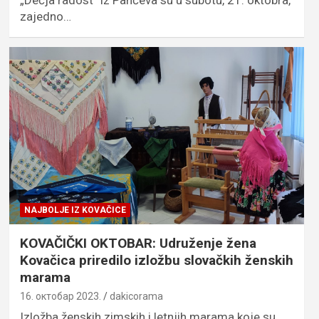
„Dečja radost” iz Pančeva su u subotu, 21. oktobra,
zajedno…
NAJBOLJE IZ KOVAČICE
KOVAČIČKI OKTOBAR: Udruženje žena
Kovačica priredilo izložbu slovačkih ženskih
marama
16. октобар 2023.
dakicorama
Izložba ženskih zimskih i letnjih marama koje su