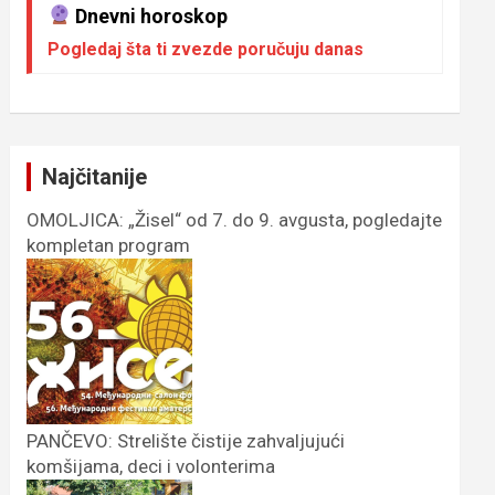
Dnevni horoskop
Pogledaj šta ti zvezde poručuju danas
Najčitanije
OMOLJICA: „Žisel“ od 7. do 9. avgusta, pogledajte
kompletan program
PANČEVO: Strelište čistije zahvaljujući
komšijama, deci i volonterima