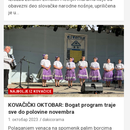
obavezni deo slovačke narodne nošnje, upriličena
je u…
NAJBOLJE IZ KOVAČICE
KOVAČIČKI OKTOBAR: Bogat program traje
sve do polovine novembra
1. октобар 2023.
dakicorama
Polaganjem venaca na spomenik palim borcima