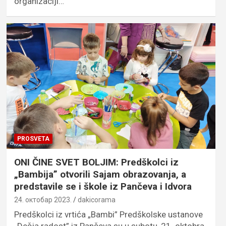
organizaciji…
PROSVETA
ONI ČINE SVET BOLJIM: Predškolci iz
„Bambija” otvorili Sajam obrazovanja, a
predstavile se i škole iz Pančeva i Idvora
24. октобар 2023.
dakicorama
Predškolci iz vrtića „Bambi” Predškolske ustanove