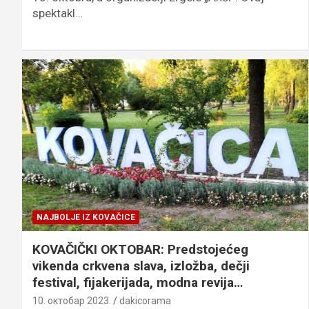
spektakl…
NAJBOLJE IZ KOVAČICE
KOVAČIČKI OKTOBAR: Predstojećeg
vikenda crkvena slava, izložba, dečji
festival, fijakerijada, modna revija…
10. октобар 2023.
dakicorama