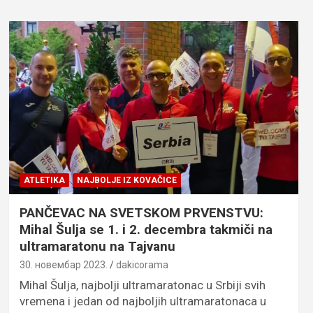
ATLETIKA
NAJBOLJE IZ KOVAČICE
PANČEVAC NA SVETSKOM PRVENSTVU:
Mihal Šulja se 1. i 2. decembra takmiči na
ultramaratonu na Tajvanu
30. новембар 2023.
dakicorama
Mihal Šulja, najbolji ultramaratonac u Srbiji svih
vremena i jedan od najboljih ultramaratonaca u