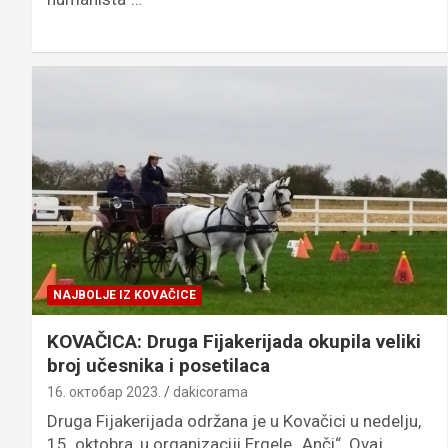
NAJBOLJE IZ KOVAČICE
KOVAČICA: Druga Fijakerijada okupila veliki
broj učesnika i posetilaca
16. октобар 2023.
dakicorama
Druga Fijakerijada održana je u Kovačici u nedelju,
15. oktobra, u organizaciji Ergele „Anči“. Ovaj