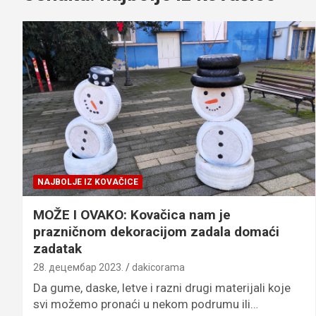
NAJBOLJE IZ KOVAČICE
MOŽE I OVAKO: Kovačica nam je
prazničnom dekoracijom zadala domaći
zadatak
28. децембар 2023.
dakicorama
Da gume, daske, letve i razni drugi materijali koje
svi možemo pronaći u nekom podrumu ili…