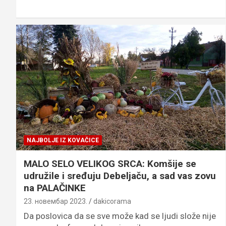
NAJBOLJE IZ KOVAČICE
MALO SELO VELIKOG SRCA: Komšije se
udružile i sređuju Debeljaču, a sad vas zovu
na PALAČINKE
23. новембар 2023.
dakicorama
Da poslovica da se sve može kad se ljudi slože nije