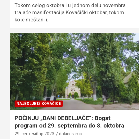
Tokom celog oktobra i u jednom delu novembra
trajaće manifestacija Kovačički oktobar, tokom
koje meštani i…
NAJBOLJE IZ KOVAČICE
POČINJU „DANI DEBELJAČE”: Bogat
program od 29. septembra do 8. oktobra
29. септембар 2023.
dakicorama