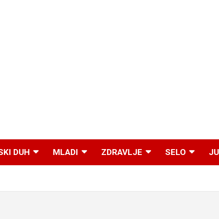
SKI DUH
MLADI
ZDRAVLJE
SELO
JU