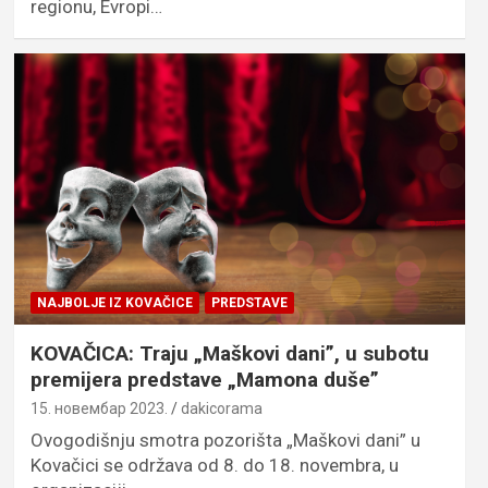
regionu, Evropi…
NAJBOLJE IZ KOVAČICE
PREDSTAVE
KOVAČICA: Traju „Maškovi dani”, u subotu
premijera predstave „Mamona duše”
15. новембар 2023.
dakicorama
Ovogodišnju smotra pozorišta „Maškovi dani” u
Kovačici se održava od 8. do 18. novembra, u