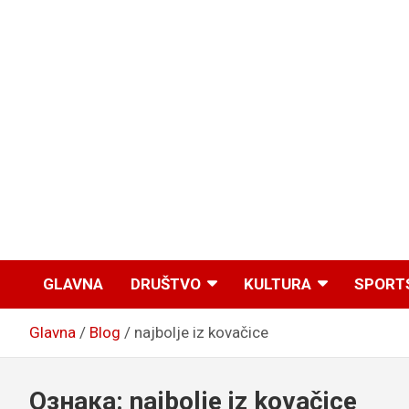
GLAVNA
DRUŠTVO
KULTURA
SPORT
Glavna
Blog
najbolje iz kovačice
Ознака:
najbolje iz kovačice