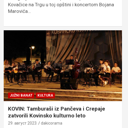
Kovačice na Trgu u toj opštini i koncertom Bojana
Marovića…
JUŽNI BANAT
KULTURA
KOVIN: Tamburaši iz Pančeva i Crepaje
zatvorili Kovinsko kulturno leto
29. август 2023.
dakicorama