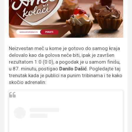
Neizvestan meč u kome je gotovo do samog kraja
delovalo kao da golova neće biti, ipak je završen
rezultatom 1:0 (0:0), a pogodak je u samom finišu,
u 87. minutu, postigao
Danilo Dašić
.
Pogledajte taj
trenutak kada je publici na punim tribinama i te kako
skočio adrenalin: