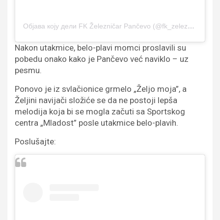
Објава коју дели FK Železničar Pančevo (@fk_zeleznicar_pancevo)
Nakon utakmice, belo-plavi momci proslavili su
pobedu onako kako je Pančevo već naviklo – uz
pesmu.
Ponovo je iz svlačionice grmelo „Željo moja”, a
Željini navijači složiće se da ne postoji lepša
melodija koja bi se mogla začuti sa Sportskog
centra „Mladost” posle utakmice belo-plavih.
Poslušajte: