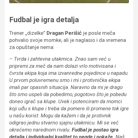
Fudbal je igra detalja
Trener „dizelke”
Dragan Perišić
je posle meča
pohvalio svoje momke, ali je naglasio i da vremena
za opuštanje nema:
– Tvrda i zahtevna utakmica. Znao sam već u
pripremi za meč da nam dolazi vrlo motivisana i
čvrsta ekipa koja ima izvanredne pojedince u napadu.
U prvom poluvremenu smo i mi i protivnička ekipa
imali par opasnih situacija. Naravno da mi je drago
što smo uspeli da pobedimo, pogotovo što je pobedu
doneo igrač sa klupe. Uvek i potenciram da momci
koji uđu s klupe i treba da pomere ili promene tok igre
u našu korist. Mogu da kažem i da je protivnik
odigrao jednu stvarno sjajnu utakmicu. Mi se već
okrećemo narednom rivalu.
Fudbal je postao igra
detalja i individualni kvalitet to negde i pokaže.
Naš