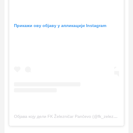
Прикажи ову објаву у апликацији Instagram
Објава коју дели FK Železničar Pančevo (@fk_zeleznicar_pancevo)