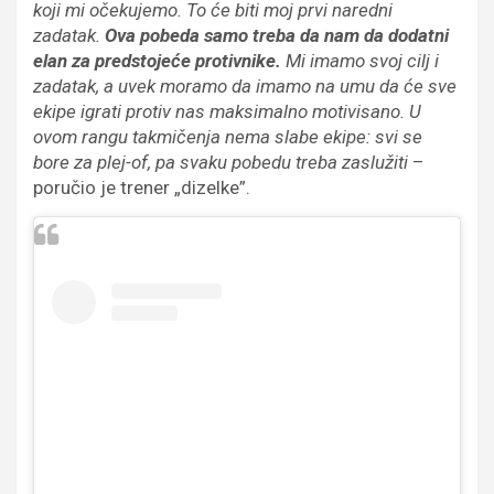
koji mi očekujemo. To će biti moj prvi naredni
zadatak.
Ova pobeda samo treba da nam da dodatni
elan za predstojeće protivnike.
Mi imamo svoj cilj i
zadatak, a uvek moramo da imamo na umu da će sve
ekipe igrati protiv nas maksimalno motivisano. U
ovom rangu takmičenja nema slabe ekipe: svi se
bore za plej-of, pa svaku pobedu treba zaslužiti
–
poručio je trener „dizelke”.