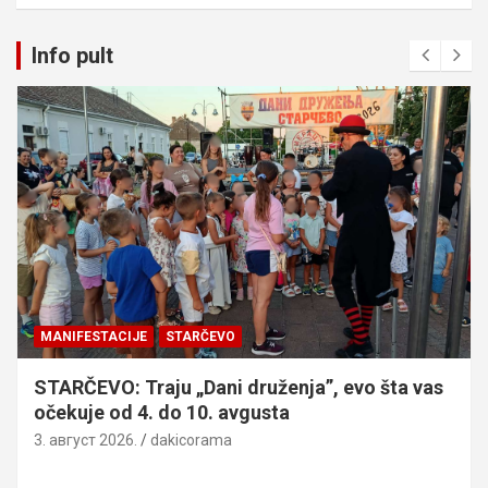
Info pult
MANIFESTACIJE
OMOLJICA: „Žisel“ od 7. do 9. avgusta,
pogledajte kompletan program
3. август 2026.
dakicorama