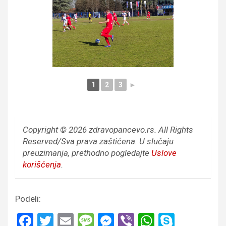
1
2
3
►
Copyright © 2026 zdravopancevo.rs. All Rights
Reserved/Sva prava zaštićena.
U slučaju
preuzimanja, prethodno pogledajte
Uslove
korišćenja
.
Podeli:
F
T
E
M
M
Vi
W
S