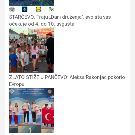
STARČEVO: Traju „Dani druženja”, evo šta vas
očekuje od 4. do 10. avgusta
ZLATO STIŽE U PANČEVO: Aleksa Rakonjac pokorio
Evropu