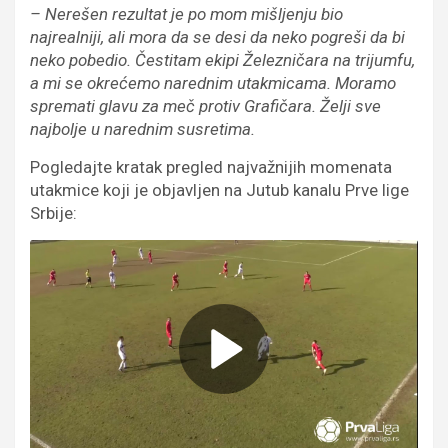
– Nerešen rezultat je po mom mišljenju bio
najrealniji, ali mora da se desi da neko pogreši da bi
neko pobedio. Čestitam ekipi Železničara na trijumfu,
a mi se okrećemo narednim utakmicama. Moramo
spremati glavu za meč protiv Grafičara. Želji sve
najbolje u narednim susretima.
Pogledajte kratak pregled najvažnijih momenata
utakmice koji je objavljen na Jutub kanalu Prve lige
Srbije: