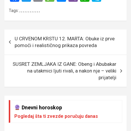
a
wi
m
es
es
b
h
ky
Tags:
,
,
,
,
,
,
,
,
,
,
,
,
ce
tt
ail
s
se
er
at
p
b
er
a
n
s
e
o
g
g
A
Кретање
U CRVENOM KRSTU 12. MARTA: Obuke iz prve
o
e
er
p
чланка
pomoći i realističnog prikaza povreda
k
p
SUSRET ZEMLJAKA IZ GANE: Obeng i Abubakar
na utakmici ljuti rivali, a nakon nje – veliki
prijatelji
Dnevni horoskop
Pogledaj šta ti zvezde poručuju danas