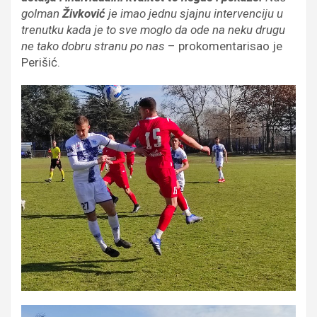
golman
Živković
je imao jednu sjajnu intervenciju u
trenutku kada je to sve moglo da ode na neku drugu
ne tako dobru stranu po nas
– prokomentarisao je
Perišić.