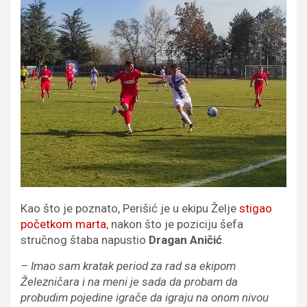
Kao što je poznato, Perišić je u ekipu Želje
stigao
početkom marta
, nakon što je poziciju šefa
stručnog štaba napustio
Dragan Aničić
.
– Imao sam kratak period za rad sa ekipom
Železničara i na meni je sada da probam da
probudim pojedine igrače da igraju na onom nivou