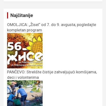
Najčitanije
OMOLJICA: „Žisel“ od 7. do 9. avgusta, pogledajte
kompletan program
PANČEVO: Strelište čistije zahvaljujući komšijama,
deci i volonterima