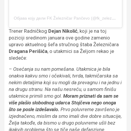
Објава коју дели FK Železničar Pančevo (@fk_zeleznicar_pancevo)
Trener Radničkog
Dejan Nikolić
, koji je na toj
poziciji sredinom januara ove godine zamenio
upravo aktuelnog šefa stručnog štaba Železničara
Dragana Perišića
, o utakmici sa Željom rekao je
sledeće:
– Osećanja su nam pomešana. Utakmica je bila
onakva kakvu smo i očekivali, tvrda, takmičarska sa
nekim detaljima koji su mogli da prevagnu i na jednu i
na drugu stranu. Na našu nesreću, u samom finišu
utakmice primili smo gol.
Moram priznati da sam se
više plašio slobodnog udarca Stojčeva nego onoga
što se posle izdešavalo.
Prvo poluvreme završeno je
izjednačeno, mislim da smo imali dve dobre situacije,
Želja takođe, da bismo u drugo poluvreme ušli bez
ikakvih problema što se tiče naše defanzivne