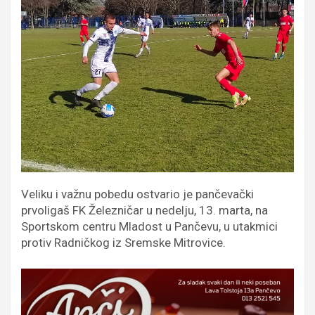
Veliku i važnu pobedu ostvario je pančevački
prvoligaš FK Železničar u nedelju, 13. marta, na
Sportskom centru Mladost u Pančevu, u utakmici
protiv Radničkog iz Sremske Mitrovice.