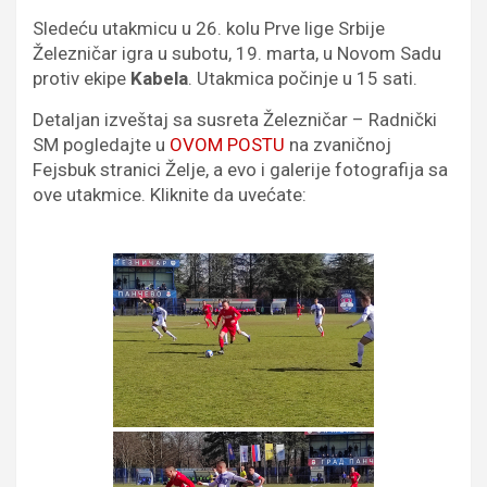
Sledeću utakmicu u 26. kolu Prve lige Srbije
Železničar igra u subotu, 19. marta, u Novom Sadu
protiv ekipe
Kabela
. Utakmica počinje u 15 sati.
Detaljan izveštaj sa susreta Železničar – Radnički
SM pogledajte u
OVOM POSTU
na zvaničnoj
Fejsbuk stranici Želje, a evo i galerije fotografija sa
ove utakmice. Kliknite da uvećate: