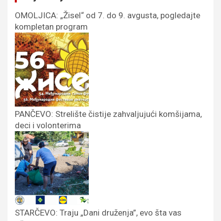
OMOLJICA: „Žisel“ od 7. do 9. avgusta, pogledajte
kompletan program
PANČEVO: Strelište čistije zahvaljujući komšijama,
deci i volonterima
STARČEVO: Traju „Dani druženja”, evo šta vas