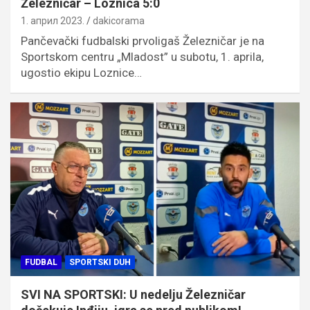
Železničar – Loznica 5:0
1. април 2023.
dakicorama
Pančevački fudbalski prvoligaš Železničar je na
Sportskom centru „Mladost” u subotu, 1. aprila,
ugostio ekipu Loznice…
FUDBAL
SPORTSKI DUH
SVI NA SPORTSKI: U nedelju Železničar