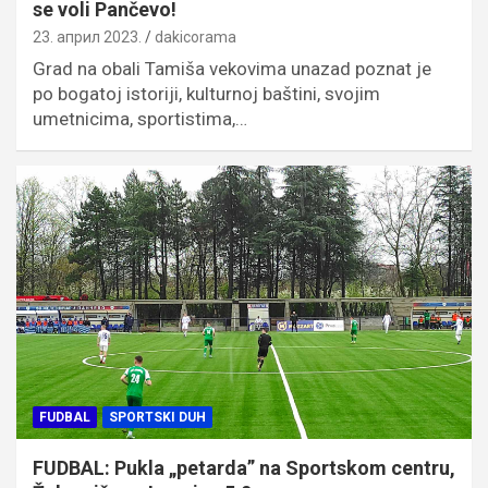
se voli Pančevo!
23. април 2023.
dakicorama
Grad na obali Tamiša vekovima unazad poznat je
po bogatoj istoriji, kulturnoj baštini, svojim
umetnicima, sportistima,…
FUDBAL
SPORTSKI DUH
FUDBAL: Pukla „petarda” na Sportskom centru,