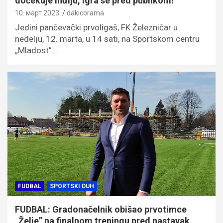
dočekuje Inđiju, igra se pred publikom!
10. март 2023.
dakicorama
Jedini pančevački prvoligaš, FK Železničar u
nedelju, 12. marta, u 14 sati, na Sportskom centru
„Mladost”…
FUDBAL
SPORTSKI DUH
FUDBAL: Gradonačelnik obišao prvotimce
„Želje” na finalnom treningu pred nastavak