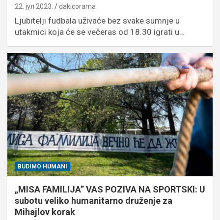
22. јул 2023.
dakicorama
Ljubitelji fudbala uživaće bez svake sumnje u
utakmici koja će se večeras od 18.30 igrati u…
BUDIMO HUMANI
„MISA FAMILIJA” VAS POZIVA NA SPORTSKI: U
subotu veliko humanitarno druženje za
Mihajlov korak