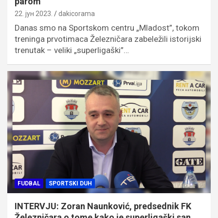
parom
22. јун 2023.
dakicorama
Danas smo na Sportskom centru „Mladost”, tokom
treninga prvotimaca Železničara zabeležili istorijski
trenutak – veliki „superligaški”…
FUDBAL
SPORTSKI DUH
INTERVJU: Zoran Naunković, predsednik FK
Železničara o tome kako je superligaški san