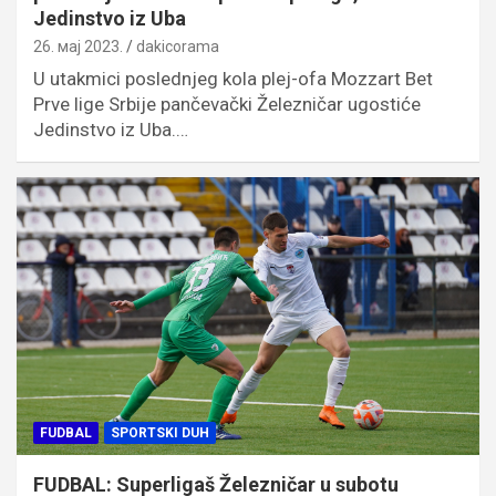
Jedinstvo iz Uba
26. мај 2023.
dakicorama
U utakmici poslednjeg kola plej-ofa Mozzart Bet
Prve lige Srbije pančevački Železničar ugostiće
Jedinstvo iz Uba.…
FUDBAL
SPORTSKI DUH
FUDBAL: Superligaš Železničar u subotu