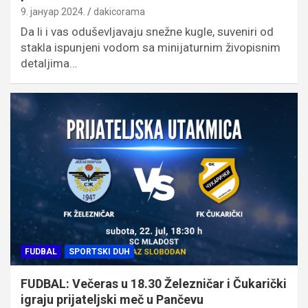
9. јануар 2024.
dakicorama
Da li i vas oduševljavaju snežne kugle, suveniri od
stakla ispunjeni vodom sa minijaturnim živopisnim
detaljima…
FUDBAL
SPORTSKI DUH
FUDBAL: Večeras u 18.30 Železničar i Čukarički
igraju prijateljski meč u Pančevu