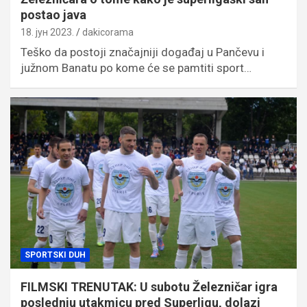
postao java
18. јун 2023.
dakicorama
Teško da postoji značajniji događaj u Pančevu i
južnom Banatu po kome će se pamtiti sport…
SPORTSKI DUH
FILMSKI TRENUTAK: U subotu Železničar igra
poslednju utakmicu pred Superligu, dolazi