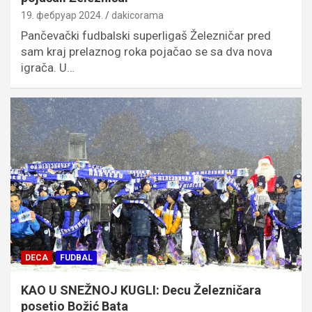
19. фебруар 2024.
dakicorama
Pančevački fudbalski superligaš Železničar pred
sam kraj prelaznog roka pojačao se sa dva nova
igrača. U…
DECA
FUDBAL
KAO U SNEŽNOJ KUGLI: Decu Železničara
posetio Božić Bata