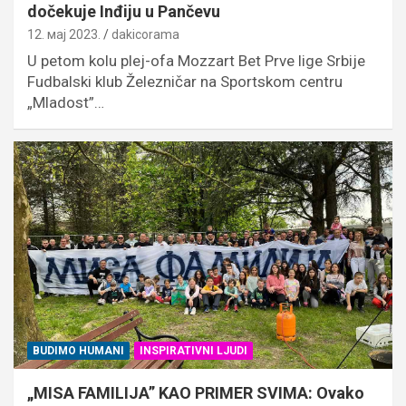
dočekuje Inđiju u Pančevu
12. мај 2023.
dakicorama
U petom kolu plej-ofa Mozzart Bet Prve lige Srbije
Fudbalski klub Železničar na Sportskom centru
„Mladost”…
BUDIMO HUMANI
INSPIRATIVNI LJUDI
„MISA FAMILIJA” KAO PRIMER SVIMA: Ovako