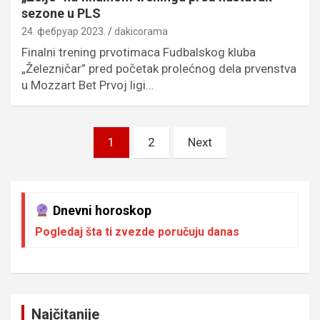
sezone u PLS
24. фебруар 2023.
dakicorama
Finalni trening prvotimaca Fudbalskog kluba
„Železničar” pred početak prolećnog dela prvenstva
u Mozzart Bet Prvoj ligi…
Пагинација
1
2
Next
чланака
Dnevni horoskop
Pogledaj šta ti zvezde poručuju danas
Najčitanije