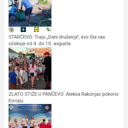
STARČEVO: Traju „Dani druženja”, evo šta vas
očekuje od 4. do 10. avgusta
ZLATO STIŽE U PANČEVO: Aleksa Rakonjac pokorio
Evropu