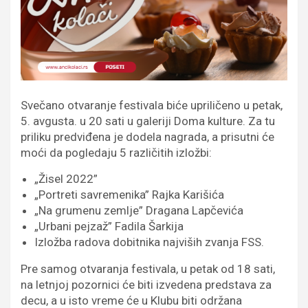
Svečano otvaranje festivala biće upriličeno u petak,
5. avgusta. u 20 sati u galeriji Doma kulture. Za tu
priliku predviđena je dodela nagrada, a prisutni će
moći da pogledaju 5 različitih izložbi:
„Žisel 2022”
„Portreti savremenika” Rajka Karišića
„Na grumenu zemlje” Dragana Lapčevića
„Urbani pejzaž” Fadila Šarkija
Izložba radova dobitnika najviših zvanja FSS.
Pre samog otvaranja festivala, u petak od 18 sati,
na letnjoj pozornici će biti izvedena predstava za
decu, a u isto vreme će u Klubu biti održana