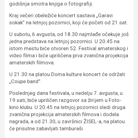
godišnja smotra knjiga o fotografiji.
Kraj večeri obeležiće koncert sastava „Garavi
sokak” na letnjoj pozornici, koji će početi od 21 sat.
U subotu, 6 avgusta, od 18.30 najmlađe očekuje još
jedna predstava na letnjoj pozornici. U 20.45 na
istom mestu biće otvoren 52. Festival amaterskog i
video filma i biće upriličena prva zvanična projekcija
amaterskih filmova.
U 21.30 na platou Doma kulture koncert će održati
„Coupe band”.
Poslednjeg dana festivala, u nedelju 7. avgusta, u
19 sati, biće upriličen razgovor sa žirijem u Foto-
kino klubu. U 20.45 na letnjoj pozornici sledi druga
zvanična projekcija amaterskih filmova i dodela
nagrada, a od 21.30, u završnici ŽISEL-a, na platou
će prisutne zabavljati tamburaši.