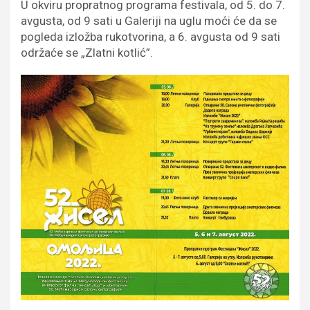
U okviru propratnog programa festivala, od 5. do 7.
avgusta, od 9 sati u Galeriji na uglu moći će da se
pogleda izložba rukotvorina, a 6. avgusta od 9 sati
održaće se „Zlatni kotlić”.