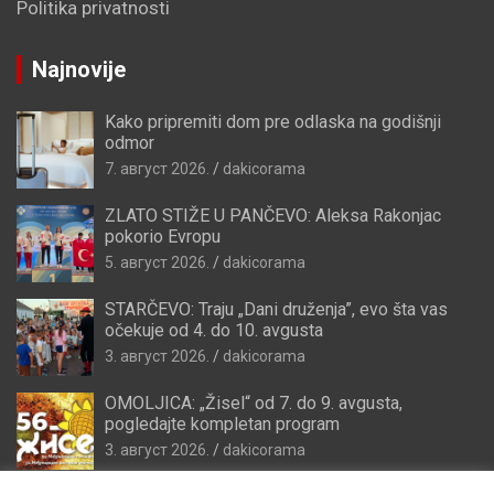
Politika privatnosti
Najnovije
Kako pripremiti dom pre odlaska na godišnji
odmor
7. август 2026.
dakicorama
ZLATO STIŽE U PANČEVO: Aleksa Rakonjac
pokorio Evropu
5. август 2026.
dakicorama
STARČEVO: Traju „Dani druženja”, evo šta vas
očekuje od 4. do 10. avgusta
3. август 2026.
dakicorama
OMOLJICA: „Žisel“ od 7. do 9. avgusta,
pogledajte kompletan program
3. август 2026.
dakicorama