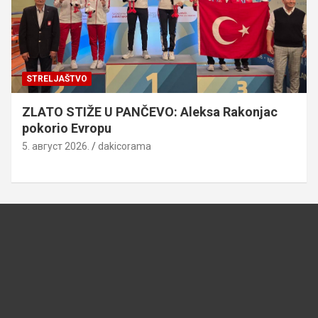
STRELJAŠTVO
ZLATO STIŽE U PANČEVO: Aleksa Rakonjac
pokorio Evropu
5. август 2026.
dakicorama