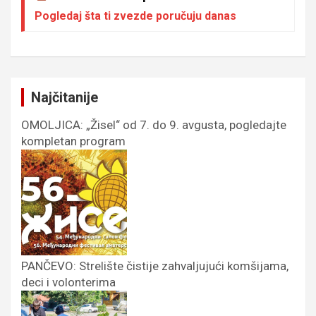
Pogledaj šta ti zvezde poručuju danas
Najčitanije
OMOLJICA: „Žisel“ od 7. do 9. avgusta, pogledajte
kompletan program
PANČEVO: Strelište čistije zahvaljujući komšijama,
deci i volonterima