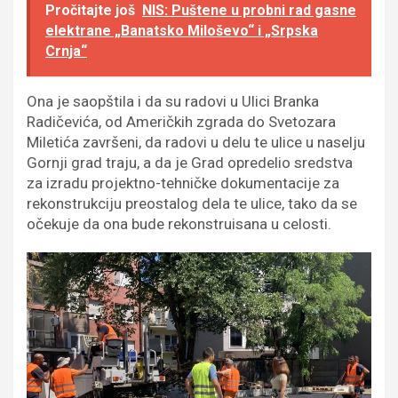
Pročitajte još
NIS: Puštene u probni rad gasne
elektrane „Banatsko Miloševo“ i „Srpska
Crnja“
Ona je saopštila i da su radovi u Ulici Branka
Radičevića, od Američkih zgrada do Svetozara
Miletića završeni, da radovi u delu te ulice u naselju
Gornji grad traju, a da je Grad opredelio sredstva
za izradu projektno-tehničke dokumentacije za
rekonstrukciju preostalog dela te ulice, tako da se
očekuje da ona bude rekonstruisana u celosti.