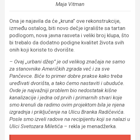
Maja Vitman
Ona je najavila da će „kruna” ove rekonstrukcije,
između ostalog, biti novo dečje igralište sa tartan
podlogom, nova javna rasveta i veliki broj klupa, što
bi trebalo da dodatno podigne kvalitet života svih
onih koji koriste to dvorište.
– Ovaj „urbani džep” je od velikog značaja ne samo
za stanovnike Američkih zgrada već i za sve
Pančevce. Biće to primer dobre prakse kako treba
uređivati dvorišta, a tako ćemo nastaviti i ubuduće.
Ovde je najvažniji problem bio nedostatak kišne
kanalizacije i jedna od prvih i primarnih stvari koje
smo krenuli da radimo ovim projektom bila je njena
izgradnja i priključenje na Ulicu Branka Radičevića.
Posle smo izveli radove na recipijentu koji se nalazi u
Ulici Svetozara Miletića
– rekla je menadžerka.