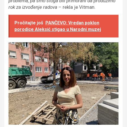
problema, pa smo stoga bili primorani da produžimo
rok za izvođenje radova
– rekla je Vitman.
Pročitajte još
PANČEVO: Vredan poklon
porodice Aleksić stigao u Narodni muzej