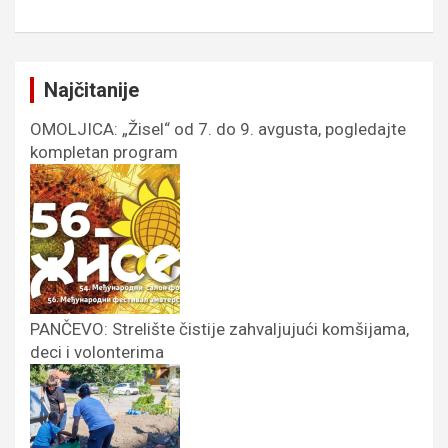
Najčitanije
OMOLJICA: „Žisel“ od 7. do 9. avgusta, pogledajte
kompletan program
PANČEVO: Strelište čistije zahvaljujući komšijama,
deci i volonterima