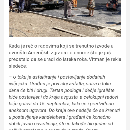
Kada je reč o radovima koji se trenutno izvode u
dvorištu Američkih zgrada i o onome što je još
preostalo da se uradi do isteka roka, Vitman je rekla
sledeće:
– U toku je asfaltiranje i postavljanje dodatnih
ivičnjaka. Urađen je prvi sloj asfalta, sutra u toku
dana će biti i drugi. Tartan podloga i dečje igralište
biće postavljeni do kraja avgusta, a celokupni radovi
biće gotovi do 15. septembra, kako je i predviđeno
aneksom ugovora. Do kraja ove nedelje će se krenuti
u postavljanje kandelabera i građani će konačno
dobiti javno osvetljenje, što je takođe bio jedan od