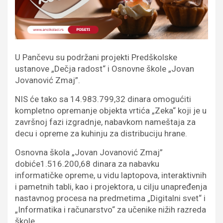
U Pančevu su podržani projekti Predškolske
ustanove „Dečja radost“ i Osnovne škole „Jovan
Jovanović Zmaj”.
NIS će tako sa 14.983.799,32 dinara omogućiti
kompletno opremanje objekta vrtića „Zeka“ koji je u
završnoj fazi izgradnje, nabavkom nameštaja za
decu i opreme za kuhinju za distribuciju hrane.
Osnovna škola „Jovan Jovanović Zmaj”
dobiće1.516.200,68 dinara za nabavku
informatičke opreme, u vidu laptopova, interaktivnih
i pametnih tabli, kao i projektora, u cilju unapređenja
nastavnog procesa na predmetima „Digitalni svet“ i
„Informatika i računarstvo“ za učenike nižih razreda
škole.