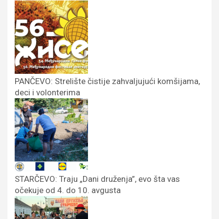
PANČEVO: Strelište čistije zahvaljujući komšijama,
deci i volonterima
STARČEVO: Traju „Dani druženja”, evo šta vas
očekuje od 4. do 10. avgusta