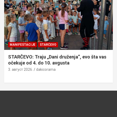
MANIFESTACIJE
STARČEVO
STARČEVO: Traju „Dani druženja”, evo šta vas
očekuje od 4. do 10. avgusta
3. август 2026.
dakicorama