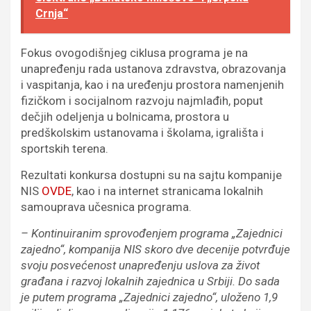
Crnja“
Fokus ovogodišnjeg ciklusa programa je na
unapređenju rada ustanova zdravstva, obrazovanja
i vaspitanja, kao i na uređenju prostora namenjenih
fizičkom i socijalnom razvoju najmlađih, poput
dečjih odeljenja u bolnicama, prostora u
predškolskim ustanovama i školama, igrališta i
sportskih terena.
Rezultati konkursa dostupni su na sajtu kompanije
NIS
OVDE
, kao i na internet stranicama lokalnih
samouprava učesnica programa.
– Kontinuiranim sprovođenjem programa „Zajednici
zajedno“, kompanija NIS skoro dve decenije potvrđuje
svoju posvećenost unapređenju uslova za život
građana i razvoj lokalnih zajednica u Srbiji. Do sada
je putem programa „Zajednici zajedno“, uloženo 1,9