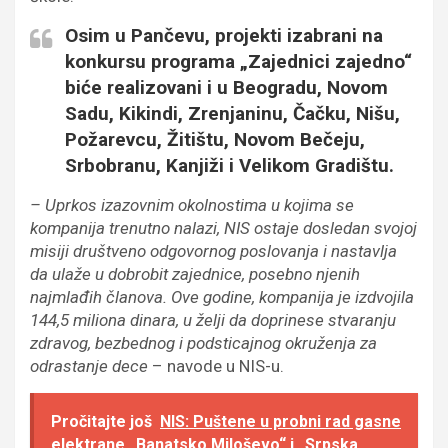
Osim u Pančevu, projekti izabrani na
konkursu programa „Zajednici zajedno“
biće realizovani i u Beogradu, Novom
Sadu, Kikindi, Zrenjaninu, Čačku, Nišu,
Požarevcu, Žitištu, Novom Bečeju,
Srbobranu, Kanjiži i Velikom Gradištu.
– Uprkos izazovnim okolnostima u kojima se
kompanija trenutno nalazi, NIS ostaje dosledan svojoj
misiji društveno odgovornog poslovanja i nastavlja
da ulaže u dobrobit zajednice, posebno njenih
najmlađih članova. Ove godine, kompanija je izdvojila
144,5 miliona dinara, u želji da doprinese stvaranju
zdravog, bezbednog i podsticajnog okruženja za
odrastanje dece
– navode u NIS-u.
Pročitajte još
NIS: Puštene u probni rad gasne
elektrane „Banatsko Miloševo“ i „Srpska