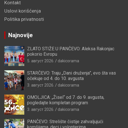
Kontakt
Uslovi korišćenja
Politika privatnosti
Najnovije
ZLATO STIŽE U PANČEVO: Aleksa Rakonjac
pokorio Evropu
5. август 2026.
dakicorama
STARČEVO: Traju „Dani druženja”, evo šta vas
očekuje od 4. do 10. avgusta
3. август 2026.
dakicorama
OMOLJICA: „Žisel“ od 7. do 9. avgusta,
pogledajte kompletan program
3. август 2026.
dakicorama
PANČEVO: Strelište čistije zahvaljujući
komšijama, deci i volonterima