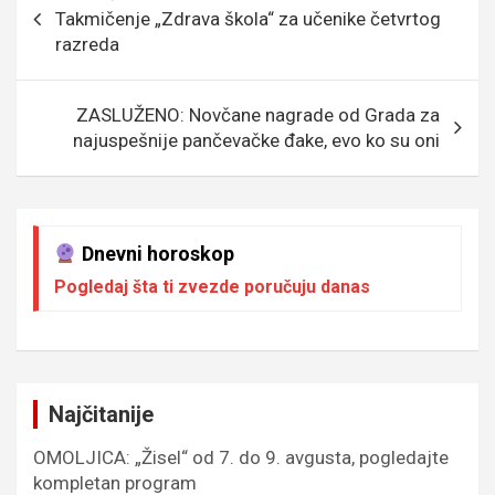
o
g
g
A
чланка
Takmičenje „Zdrava škola“ za učenike četvrtog
o
e
er
p
razreda
k
p
ZASLUŽENO: Novčane nagrade od Grada za
najuspešnije pančevačke đake, evo ko su oni
Dnevni horoskop
Pogledaj šta ti zvezde poručuju danas
Najčitanije
OMOLJICA: „Žisel“ od 7. do 9. avgusta, pogledajte
kompletan program