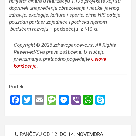
milijardi dinara u realizaciju 1.176 projekata koji su
doprineli unapređenju obrazovanja i nauke, javnog
zdravlja, ekologije, kulture i sporta, čime NIS ostaje
pouzdan partner zajednice i podrška njenom
budućem razvoju
– podsećaju iz NIS-a.
Copyright © 2026 zdravopancevo.rs. All Rights
Reserved/Sva prava zaštićena.
U slučaju
preuzimanja, prethodno pogledajte
Uslove
korišćenja
.
Podeli:
F
T
E
M
M
Vi
W
S
a
wi
m
es
es
b
h
ky
ce
tt
ail
s
se
er
at
p
b
er
a
n
s
e
Кретање
U PANČEVU OD 12. DO 14. NOVEMBRA: