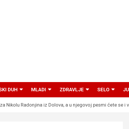
SKI DUH
MLADI
ZDRAVLJE
SELO
JU
Nikolu Radonjina iz Dolova, a u njegovoj pesmi ćete se i vi