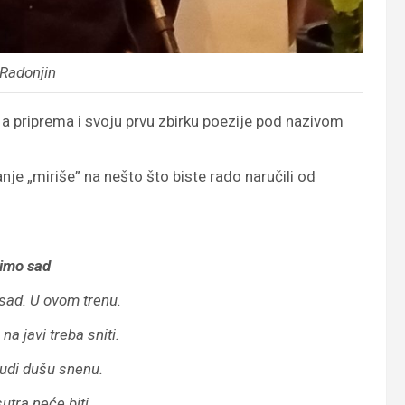
 Radonjin
 a priprema i svoju prvu zbirku poezije pod nazivom
nje „miriše” na nešto što biste rado naručili od
vimo sad
sad. U ovom trenu.
na javi treba sniti.
budi dušu snenu.
tra neće biti.