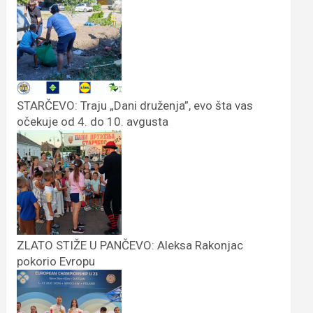
STARČEVO: Traju „Dani druženja”, evo šta vas
očekuje od 4. do 10. avgusta
ZLATO STIŽE U PANČEVO: Aleksa Rakonjac
pokorio Evropu