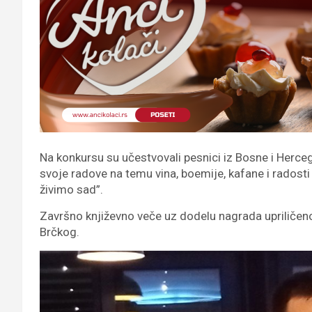
Na konkursu su učestvovali pesnici iz Bosne i Hercegov
svoje radove na temu vina, boemije, kafane i radost
živimo sad”.
Završno književno veče uz dodelu nagrada upriličeno 
Brčkog.