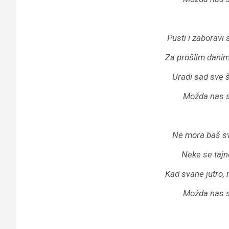
Pusti i zaboravi s
Za prošlim danima
Uradi sad sve št
Možda nas su
Ne mora baš sv
Neke se tajne
Kad svane jutro,
Možda nas su