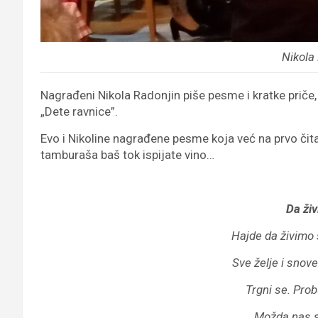
Nikola
Nagrađeni Nikola Radonjin piše pesme i kratke priče,
„Dete ravnice”.
Evo i Nikoline nagrađene pesme koja već na prvo čita
tamburaša baš tok ispijate vino…
Da ži
Hajde da živimo 
Sve želje i snove 
Trgni se. Pro
Možda nas su