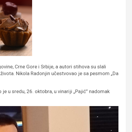
ine, Crne Gore i Srbije, a autori stihova su slali
i života. Nikola Radonjin učestvovao je sa pesmom „Da
je u sredu, 26. oktobra, u vinariji „Pajić” nadomak