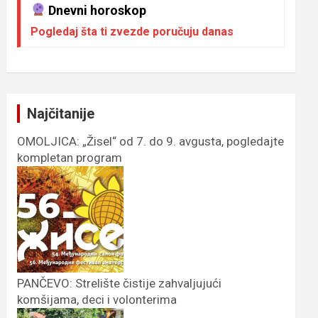
Dnevni horoskop
Pogledaj šta ti zvezde poručuju danas
Najčitanije
OMOLJICA: „Žisel“ od 7. do 9. avgusta, pogledajte
kompletan program
PANČEVO: Strelište čistije zahvaljujući
komšijama, deci i volonterima