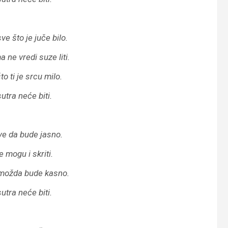
ve što je juče bilo.
 ne vredi suze liti.
o ti je srcu milo.
tra neće biti.
e da bude jasno.
 mogu i skriti.
 možda bude kasno.
tra neće biti.