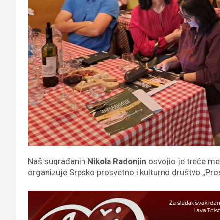
Naš sugrađanin
Nikola Radonjin
osvojio je treće me
organizuje Srpsko prosvetno i kulturno društvo „Pros