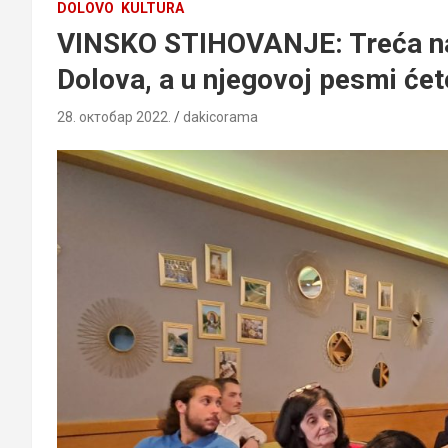
DOLOVO
KULTURA
VINSKO STIHOVANJE: Treća nag
Dolova, a u njegovoj pesmi ćete
28. октобар 2022.
dakicorama