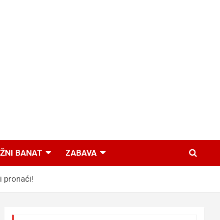
ŽNI BANAT
ZABAVA
 pronaći!