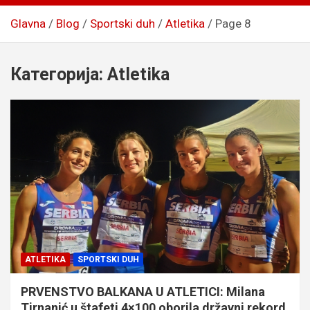
Glavna
Blog
Sportski duh
Atletika
Page 8
Категорија:
Atletika
ATLETIKA
SPORTSKI DUH
PRVENSTVO BALKANA U ATLETICI: Milana
Tirnanić u štafeti 4×100 oborila državni rekord