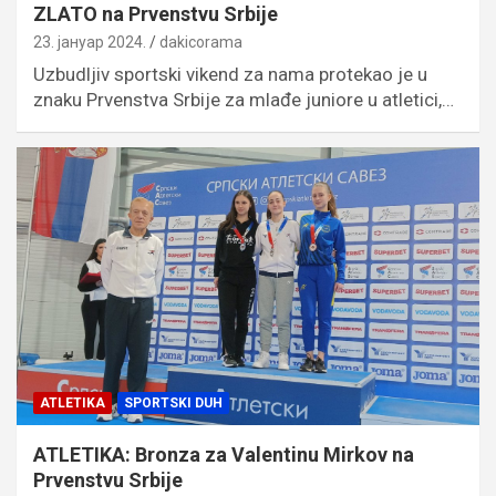
ZLATO na Prvenstvu Srbije
23. јануар 2024.
dakicorama
Uzbudljiv sportski vikend za nama protekao je u
znaku Prvenstva Srbije za mlađe juniore u atletici,…
ATLETIKA
SPORTSKI DUH
ATLETIKA: Bronza za Valentinu Mirkov na
Prvenstvu Srbije