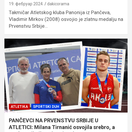
19. фебруар 2024.
dakicorama
Takmičar Atletskog kluba Panonija iz Pančeva,
Vladimir Mirkov (2008) osvojio je zlatnu medalju na
Prvenstvu Srbije…
ATLETIKA
SPORTSKI DUH
PANČEVCI NA PRVENSTVU SRBIJE U
ATLETICI: Milana Tirnanić osvojila srebro, a