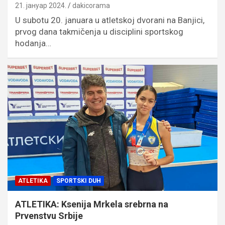
21. јануар 2024.
dakicorama
U subotu 20. januara u atletskoj dvorani na Banjici,
prvog dana takmičenja u disciplini sportskog
hodanja…
ATLETIKA
SPORTSKI DUH
ATLETIKA: Ksenija Mrkela srebrna na
Prvenstvu Srbije