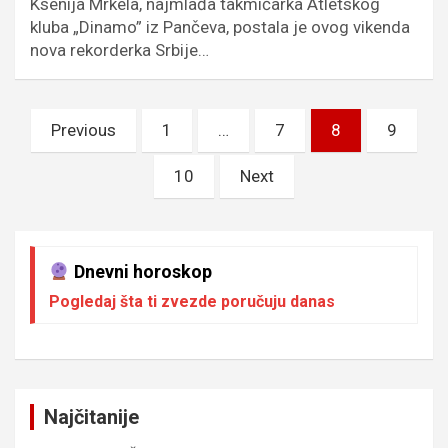
Ksenija Mrkela, najmlađa takmičarka Atletskog
kluba „Dinamo” iz Pančeva, postala je ovog vikenda
nova rekorderka Srbije…
Пагинација
Previous
1
…
7
8
9
чланака
10
Next
Dnevni horoskop
Pogledaj šta ti zvezde poručuju danas
Najčitanije