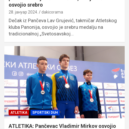
osvojio srebro
28. јануар 2024.
dakicorama
Dečak iz Pančeva Lav Grujević, takmičar Atletskog
kluba Panonija, osvojio je srebru medalju na
tradicionalnoj „Svetosavskoj…
ATLETIKA
SPORTSKI DUH
ATLETIKA: Pančevac Vladimir Mirkov osvojio