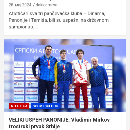
28. мај 2024.
dakicorama
Atletičari sva tri pančevačka kluba – Dinama,
Panonije i Tamiša, bili su uspešni na državnom
šampionatu…
ATLETIKA
SPORTSKI DUH
VELIKI USPEH PANONIJE: Vladimir Mirkov
trostruki prvak Srbije