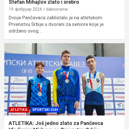
Stefan Mihajlov zlato i srebro
19. фебруар 2024.
dakicorama
Dvoje Pančevaca zablistalo je na atletskom
Prvenstvu Srbije u dvorani za seniore koje je
održano ovog…
ATLETIKA
SPORTSKI DUH
ATLETIKA: Još jedno zlato za Pančevca