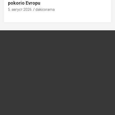
pokorio Evropu
5. август 2026.
dakicorama