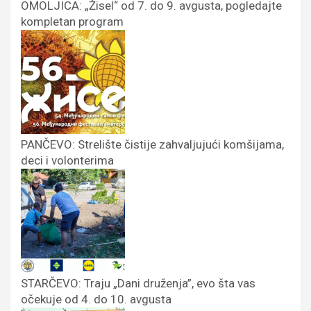
OMOLJICA: „Žisel“ od 7. do 9. avgusta, pogledajte
kompletan program
PANČEVO: Strelište čistije zahvaljujući komšijama,
deci i volonterima
STARČEVO: Traju „Dani druženja”, evo šta vas
očekuje od 4. do 10. avgusta