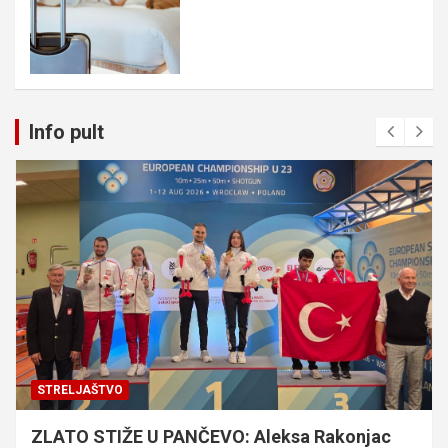
Info pult
STRELJAŠTVO
ZLATO STIŽE U PANČEVO: Aleksa Rakonjac