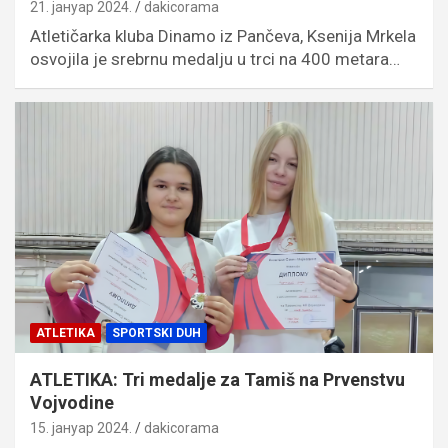
21. јануар 2024.
dakicorama
Atletičarka kluba Dinamo iz Pančeva, Ksenija Mrkela
osvojila je srebrnu medalju u trci na 400 metara…
ATLETIKA
SPORTSKI DUH
ATLETIKA: Tri medalje za Tamiš na Prvenstvu
Vojvodine
15. јануар 2024.
dakicorama