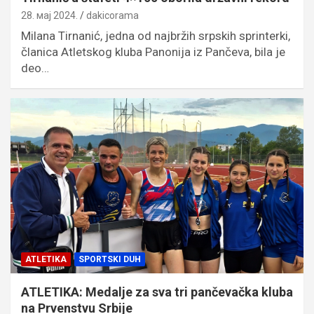
28. мај 2024.
dakicorama
Milana Tirnanić, jedna od najbržih srpskih sprinterki,
članica Atletskog kluba Panonija iz Pančeva, bila je
deo…
ATLETIKA
SPORTSKI DUH
ATLETIKA: Medalje za sva tri pančevačka kluba
na Prvenstvu Srbije