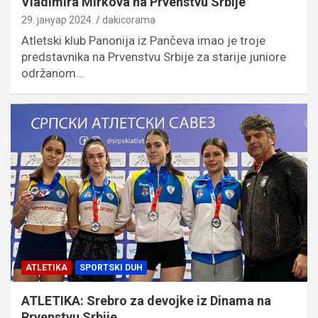
Vladimira Mirkova na Prvenstvu Srbije
29. јануар 2024.
dakicorama
Atletski klub Panonija iz Pančeva imao je troje
predstavnika na Prvenstvu Srbije za starije juniore
održanom…
ATLETIKA
SPORTSKI DUH
ATLETIKA: Srebro za devojke iz Dinama na
Prvenstvu Srbije