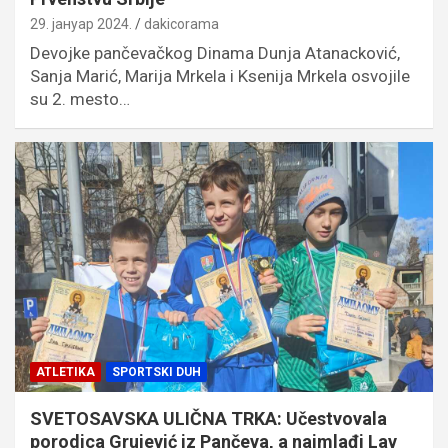
29. јануар 2024.
dakicorama
Devojke pančevačkog Dinama Dunja Atanacković,
Sanja Marić, Marija Mrkela i Ksenija Mrkela osvojile
su 2. mesto…
ATLETIKA
SPORTSKI DUH
SVETOSAVSKA ULIČNA TRKA: Učestvovala
porodica Grujević iz Pančeva, a najmlađi Lav