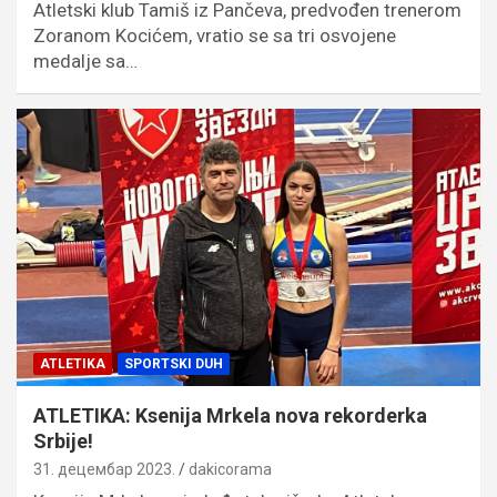
Atletski klub Tamiš iz Pančeva, predvođen trenerom
Zoranom Kocićem, vratio se sa tri osvojene
medalje sa…
ATLETIKA
SPORTSKI DUH
ATLETIKA: Ksenija Mrkela nova rekorderka
Srbije!
31. децембар 2023.
dakicorama