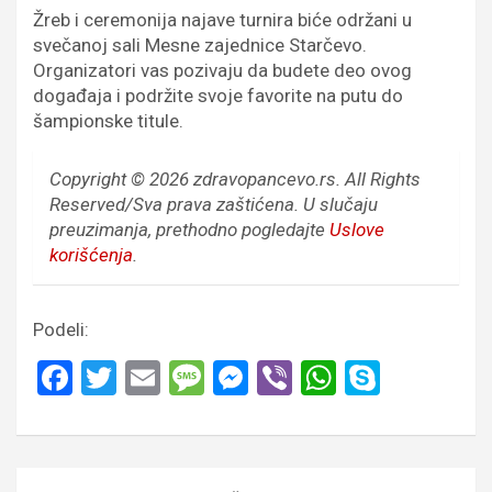
Žreb i ceremonija najave turnira biće održani u
svečanoj sali Mesne zajednice Starčevo.
Organizatori vas pozivaju da budete deo ovog
događaja i podržite svoje favorite na putu do
šampionske titule.
Copyright © 2026 zdravopancevo.rs. All Rights
Reserved/Sva prava zaštićena.
U slučaju
preuzimanja, prethodno pogledajte
Uslove
korišćenja
.
Podeli:
F
T
E
M
M
Vi
W
S
a
wi
m
es
es
b
h
ky
ce
tt
ail
s
se
er
at
p
b
er
a
n
s
e
Кретање