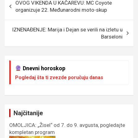
OVOG VIKENDA U KAČAREVU: MC Coyote
o
g
g
A
чланка
organizuje 22. Međunarodni moto-skup
o
e
er
p
k
p
IZNENAĐENJE: Marija i Dejan se verili na izletu u
Barseloni
Dnevni horoskop
Pogledaj šta ti zvezde poručuju danas
Najčitanije
OMOLJICA: „Žisel“ od 7. do 9. avgusta, pogledajte
kompletan program