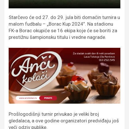
Starčevo će od 27. do 29. jula biti domaćin turnira u
malom fudbalu – „Borac Kup 2024”. Na stadionu
FK-a Borac okupiće se 16 ekipa koje će se boriti za
prestižnu šampionsku titulu i vredne nagrade.
Prošlogodišnji turnir privukao je veliki broj
gledalaca, a ove godine organizatori predviđaju još
veći odziv publike.