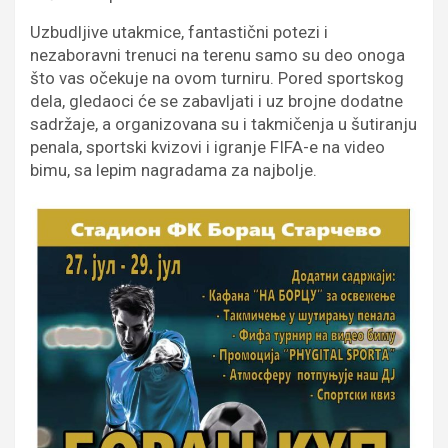
Uzbudljive utakmice, fantastični potezi i
nezaboravni trenuci na terenu samo su deo onoga
što vas očekuje na ovom turniru. Pored sportskog
dela, gledaoci će se zabavljati i uz brojne dodatne
sadržaje, a organizovana su i takmičenja u šutiranju
penala, sportski kvizovi i igranje FIFA-e na video
bimu, sa lepim nagradama za najbolje.