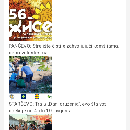
PANČEVO: Strelište čistije zahvaljujući komšijama,
deci i volonterima
STARČEVO: Traju „Dani druženja”, evo šta vas
očekuje od 4. do 10. avgusta