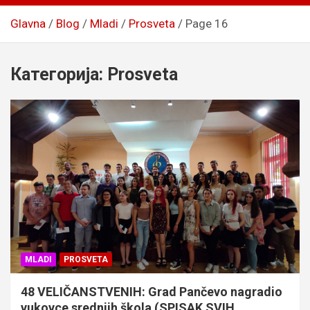
Glavna
Blog
Mladi
Prosveta
Page 16
Категорија:
Prosveta
MLADI
PROSVETA
48 VELIČANSTVENIH: Grad Pančevo nagradio
vukovce srednjih škola (SPISAK SVIH