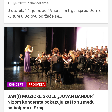
13. јун 2022.
dakicorama
U utorak, 14. juna, od 19 sati, na trgu ispred Doma
kulture u Dolovu održaće se…
KONCERTI
PROSVETA
DAN(I) MUZIČKE ŠKOLE „JOVAN BANDUR”:
Nizom koncerata pokazuju zašto su među
najboljima u Srbiji