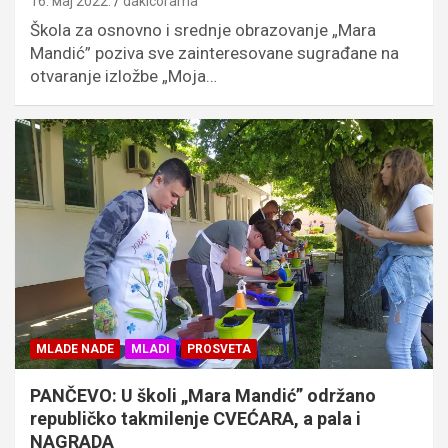
16. мај 2022.
dakicorama
Škola za osnovno i srednje obrazovanje „Mara
Mandić” poziva sve zainteresovane sugrađane na
otvaranje izložbe „Moja…
MLADE NADE
MLADI
PROSVETA
PANČEVO: U školi „Mara Mandić” održano
republičko takmilenje CVEĆARA, a pala i
NAGRADA