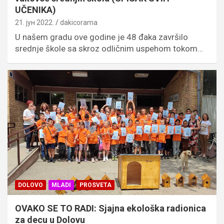
UČENIKA)
21. јун 2022.
dakicorama
U našem gradu ove godine je 48 đaka završilo
srednje škole sa skroz odličnim uspehom tokom…
DOLOVO
MLADI
PROSVETA
OVAKO SE TO RADI: Sjajna ekološka radionica
za decu u Dolovu