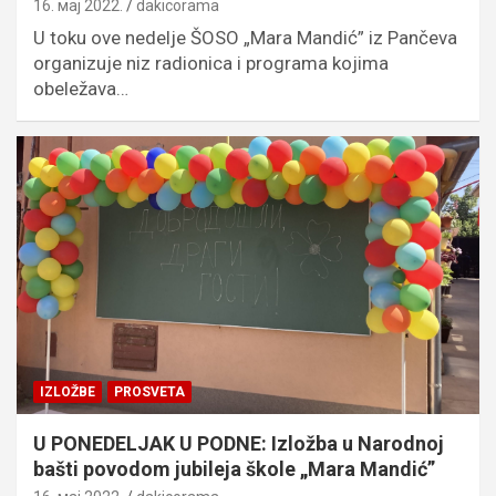
16. мај 2022.
dakicorama
U toku ove nedelje ŠOSO „Mara Mandić” iz Pančeva
organizuje niz radionica i programa kojima
obeležava…
IZLOŽBE
PROSVETA
U PONEDELJAK U PODNE: Izložba u Narodnoj
bašti povodom jubileja škole „Mara Mandić”