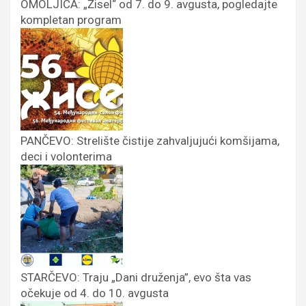
OMOLJICA: „Žisel“ od 7. do 9. avgusta, pogledajte
kompletan program
PANČEVO: Strelište čistije zahvaljujući komšijama,
deci i volonterima
STARČEVO: Traju „Dani druženja”, evo šta vas
očekuje od 4. do 10. avgusta