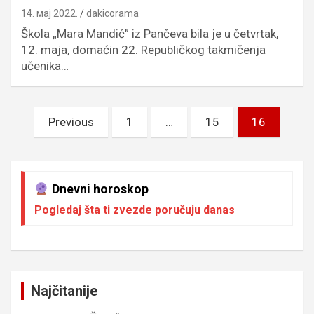
14. мај 2022.
dakicorama
Škola „Mara Mandić” iz Pančeva bila je u četvrtak,
12. maja, domaćin 22. Republičkog takmičenja
učenika…
Пагинација
Previous
1
…
15
16
чланака
Dnevni horoskop
Pogledaj šta ti zvezde poručuju danas
Najčitanije