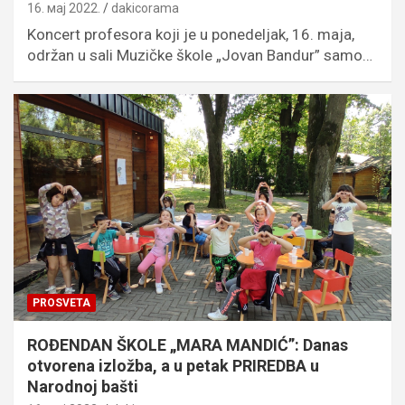
16. мај 2022.
dakicorama
Koncert profesora koji je u ponedeljak, 16. maja,
održan u sali Muzičke škole „Jovan Bandur” samo…
PROSVETA
ROĐENDAN ŠKOLE „MARA MANDIĆ”: Danas
otvorena izložba, a u petak PRIREDBA u
Narodnoj bašti