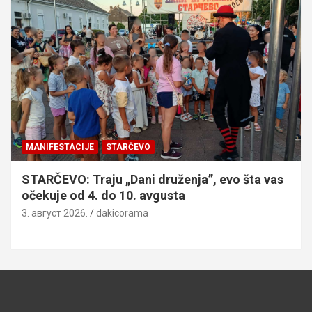
MANIFESTACIJE
STARČEVO
STARČEVO: Traju „Dani druženja”, evo šta vas
očekuje od 4. do 10. avgusta
3. август 2026.
dakicorama