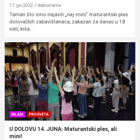
17. јун 2022.
dakicorama
Taman što smo najavili „naj-mini” maturantski ples
dolovačkih zabavištanaca, zakazan za danas u 18
sati, kiša…
MLADI
PROSVETA
U DOLOVU 14. JUNA: Maturantski ples, ali
mini!