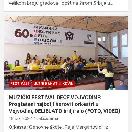
velikom broju gradova i opština širom Srbije u…
FESTIVALI
JUŽNI BANAT
KOVIN
MUZIČKI FESTIVAL DECE VOJVODINE:
Proglašeni najbolji horovi i orkestri u
Vojvodini, DELIBLATO briljiralo (FOTO, VIDEO)
18. мај 2022.
dakicorama
Orkestar Osnovne škole „Paja Marganović“ iz