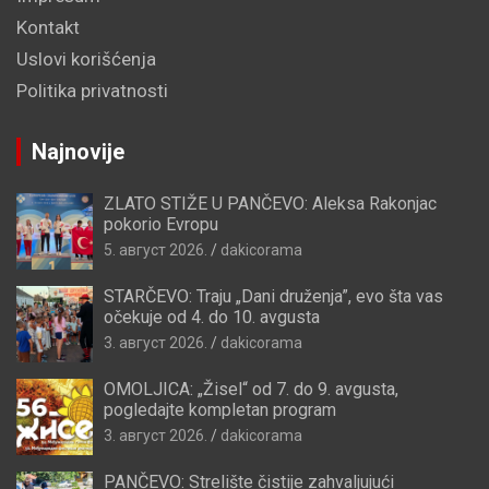
Kontakt
Uslovi korišćenja
Politika privatnosti
Najnovije
ZLATO STIŽE U PANČEVO: Aleksa Rakonjac
pokorio Evropu
5. август 2026.
dakicorama
STARČEVO: Traju „Dani druženja”, evo šta vas
očekuje od 4. do 10. avgusta
3. август 2026.
dakicorama
OMOLJICA: „Žisel“ od 7. do 9. avgusta,
pogledajte kompletan program
3. август 2026.
dakicorama
PANČEVO: Strelište čistije zahvaljujući