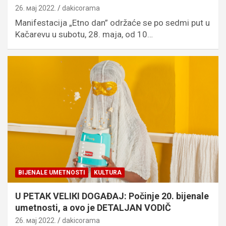
26. мај 2022.
dakicorama
Manifestacija „Etno dan” održaće se po sedmi put u
Kačarevu u subotu, 28. maja, od 10…
BIJENALE UMETNOSTI
KULTURA
U PETAК VELIКI DOGAĐAJ: Počinje 20. bijenale
umetnosti, a ovo je DETALJAN VODIČ
26. мај 2022.
dakicorama