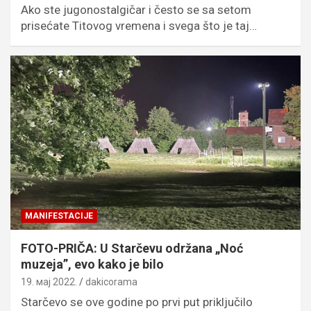
Ako ste jugonostalgičar i često se sa setom
prisećate Titovog vremena i svega što je taj…
MANIFESTACIJE
FOTO-PRIČA: U Starčevu održana „Noć
muzeja”, evo kako je bilo
19. мај 2022.
dakicorama
Starčevo se ove godine po prvi put priključilo