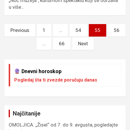
„Noć muzeja”, kulturnom spektaklu koji se održava
u više…
Пагинација
Previous
1
…
54
55
56
чланака
…
66
Next
Dnevni horoskop
Pogledaj šta ti zvezde poručuju danas
Najčitanije
OMOLJICA: „Žisel“ od 7. do 9. avgusta, pogledajte