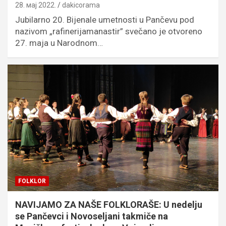
28. мај 2022.
dakicorama
Jubilarno 20. Bijenale umetnosti u Pančevu pod
nazivom „rafinerijamanastir” svečano je otvoreno
27. maja u Narodnom…
FOLKLOR
NAVIJAMO ZA NAŠE FOLKLORAŠE: U nedelju
se Pančevci i Novoseljani takmiče na