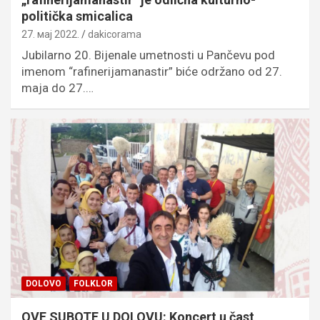
politička smicalica
27. мај 2022.
dakicorama
Jubilarno 20. Bijenale umetnosti u Pančevu pod
imenom “rafinerijamanastir” biće održano od 27.
maja do 27.…
DOLOVO
FOLKLOR
OVE SUBOTE U DOLOVU: Koncert u čast