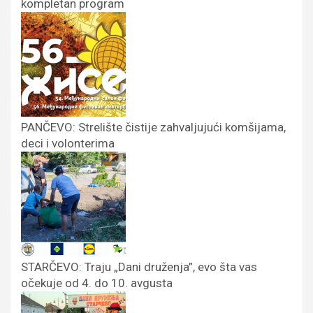
kompletan program
PANČEVO: Strelište čistije zahvaljujući komšijama,
deci i volonterima
STARČEVO: Traju „Dani druženja”, evo šta vas
očekuje od 4. do 10. avgusta