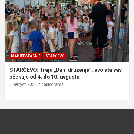
MANIFESTACIJE
STARČEVO
STARČEVO: Traju „Dani druženja”, evo šta vas
očekuje od 4. do 10. avgusta
3. август 2026.
dakicorama