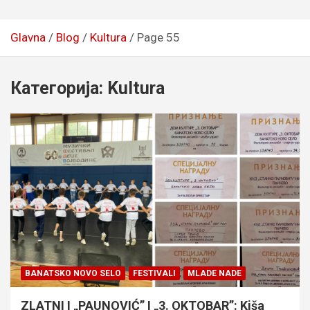
Glavna
Blog
Kultura
Page 55
Категорија:
Kultura
BANATSKO NOVO SELO
FESTIVALI
MLADE NADE
ZLATNI I „PAUNOVIĆ” I „3. OKTOBAR”: Kiša