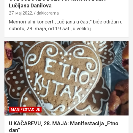
Lučijana Danilova
27. мај 2022.
dakicorama
Memorijalni koncert „Lučijanu u čast” biće održan u
subotu, 28. maja, od 19 sati, u velikoj…
MANIFESTACIJE
U KAČAREVU, 28. MAJA: Manifestacija „Etno
dan”