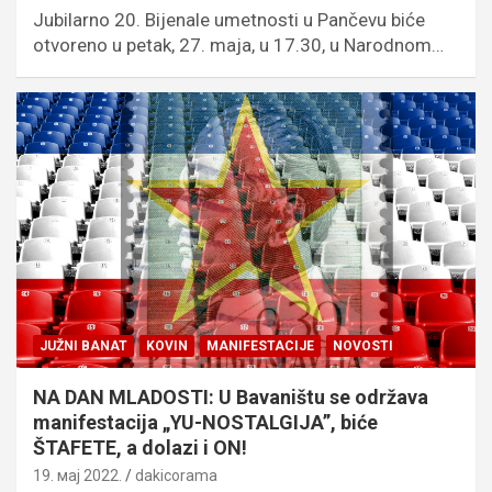
Jubilarno 20. Bijenale umetnosti u Pančevu biće
otvoreno u petak, 27. maja, u 17.30, u Narodnom…
JUŽNI BANAT
KOVIN
MANIFESTACIJE
NOVOSTI
NA DAN MLADOSTI: U Bavaništu se održava
manifestacija „YU-NOSTALGIJA”, biće
ŠTAFETE, a dolazi i ON!
19. мај 2022.
dakicorama