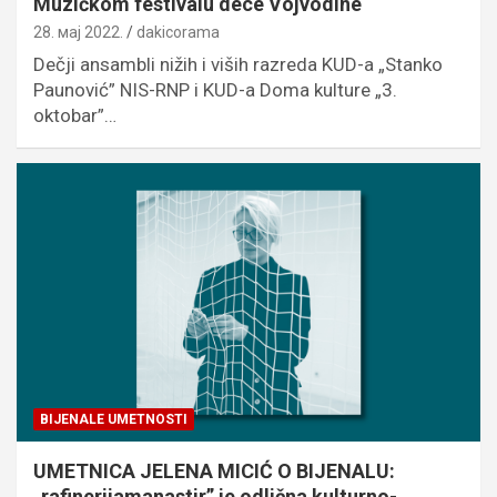
Muzičkom festivalu dece Vojvodine
28. мај 2022.
dakicorama
Dečji ansambli nižih i viših razreda KUD-a „Stanko
Paunović” NIS-RNP i KUD-a Doma kulture „3.
oktobar”…
BIJENALE UMETNOSTI
UMETNICA JELENA MICIĆ O BIJENALU:
„rafinerijamanastir” je odlična kulturno-