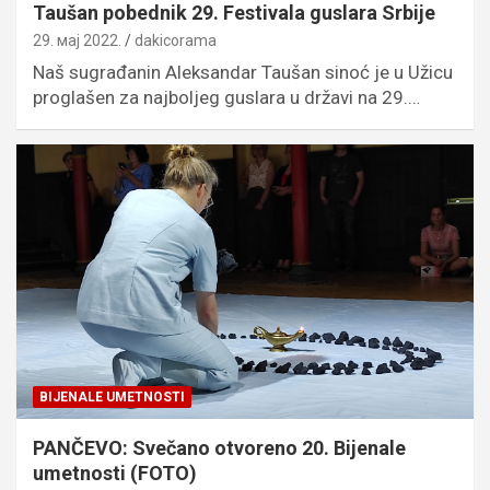
Taušan pobednik 29. Festivala guslara Srbije
29. мај 2022.
dakicorama
Naš sugrađanin Aleksandar Taušan sinoć je u Užicu
proglašen za najboljeg guslara u državi na 29.…
BIJENALE UMETNOSTI
PANČEVO: Svečano otvoreno 20. Bijenale
umetnosti (FOTO)