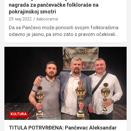
nagrada za pančevačke folkloraše na
pokrajinskoj smotri
29. мај 2022.
dakicorama
Da se Pančevo može ponositi svojim folklorašima
odavno je jasno, pa smo zato s pravom očekivali…
KULTURA
TITULA POTRVRĐENA: Pančevac Aleksandar