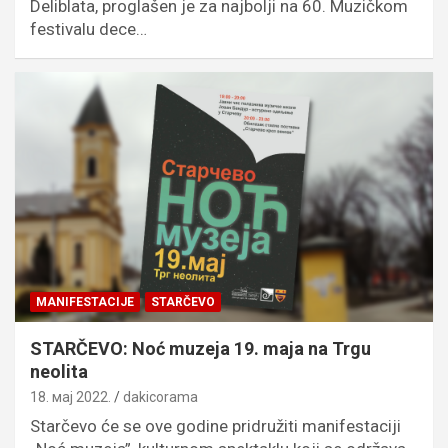
Deliblata, proglašen je za najbolji na 60. Muzičkom
festivalu dece…
MANIFESTACIJE
STARČEVO
STARČEVO: Noć muzeja 19. maja na Trgu
neolita
18. мај 2022.
dakicorama
Starčevo će se ove godine pridružiti manifestaciji