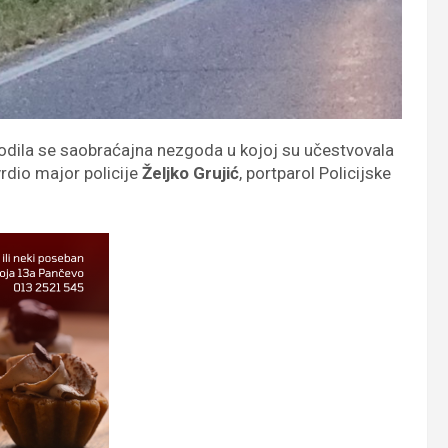
odila se saobraćajna nezgoda u kojoj su učestvovala
vrdio major policije
Željko Grujić
, portparol Policijske