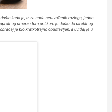
došlo kada je, iz za sada neutvrđenih razloga, jedno
suprotnog smera i tom prilikom je došlo do direktnog
braćaj je bio kratkotrajno obustavljen, a uviđaj je u