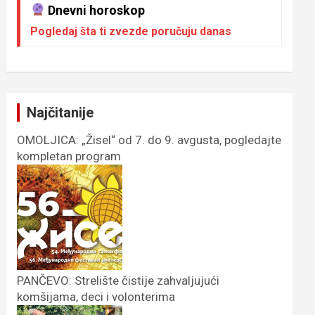
Dnevni horoskop
Pogledaj šta ti zvezde poručuju danas
Najčitanije
OMOLJICA: „Žisel“ od 7. do 9. avgusta, pogledajte
kompletan program
PANČEVO: Strelište čistije zahvaljujući
komšijama, deci i volonterima