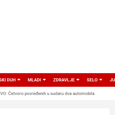
SKI DUH
MLADI
ZDRAVLJE
SELO
JU
: Četvoro povređenih u sudaru dva automobila