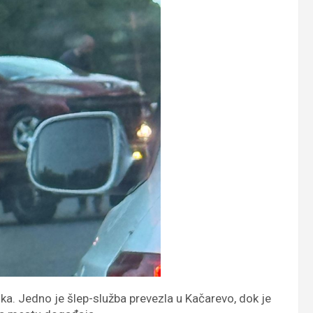
ika. Jedno je šlep-služba prevezla u Kačarevo, dok je