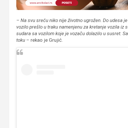
– Na svu sreću niko nije životno ugrožen. Do udesa je 
vozilo prešlo u traku namenjenu za kretanje vozila iz 
sudara sa vozilom koje je vozaču dolazilo u susret. Sao
toku
– rekao je Grujić.