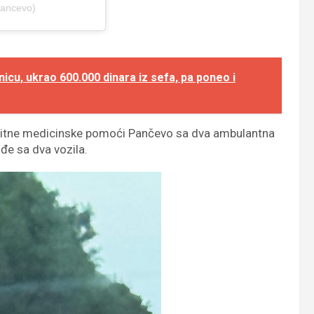
pancevo)
cu, ukrao 600.000 dinara iz sefa, pa poneo i
i Hitne medicinske pomoći Pančevo sa dva ambulantna
đe sa dva vozila.