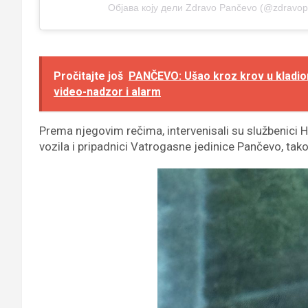
Објава коју дели Zdravo Pančevo (@zdravo
Pročitajte još
PANČEVO: Ušao kroz krov u kladioni
video-nadzor i alarm
Prema njegovim rečima, intervenisali su službenic
vozila i pripadnici Vatrogasne jedinice Pančevo, tako