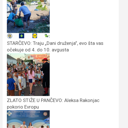
STARČEVO: Traju „Dani druženja”, evo šta vas
očekuje od 4. do 10. avgusta
ZLATO STIŽE U PANČEVO: Aleksa Rakonjac
pokorio Evropu